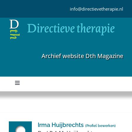
Ga
naar
info@directievetherapie.nl
inhoud
Archief website Dth Magazine
Toggle
Navigation
Home
Archief
Irma Huijbrechts
(
Profiel bewerken
)