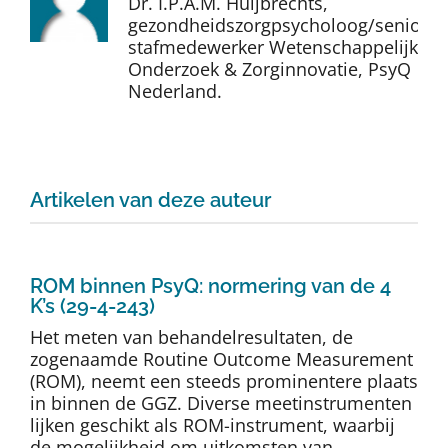
Dr. I.P.A.M. Huijbrechts,
Auteurs
gezondheidszorgpsycholoog/senior
stafmedewerker Wetenschappelijk
Onderzoek & Zorginnovatie, PsyQ
TDT Overzicht
Nederland.
Over Dth
Artikelen van deze auteur
Contact
ROM binnen PsyQ: normering van de 4
K’s (29-4-243)
Het meten van behandelresultaten, de
zogenaamde Routine Outcome Measurement
(ROM), neemt een steeds prominentere plaats
in binnen de GGZ. Diverse meetinstrumenten
lijken geschikt als ROM-instrument, waarbij
de mogelijkheid om uitkomsten van