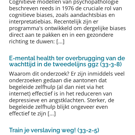
Cognitieve modellen van psychopathologie
Auteurs
beschreven reeds in 1976 de cruciale rol van
cognitieve biases, zoals aandachtsbias en
interpretatiebias. Recentelijk zijn er
TDT Overzicht
programma's ontwikkeld om dergelijke biases
direct aan te pakken en in een gezondere
richting te duwen: [...]
Over Dth
E-mental health ter overbrugging van de
wachttijd in de tweedelijns ggz (33-3-8)
Contact
Waarom dit onderzoek? Er zijn inmiddels veel
onderzoeken gedaan die aantonen dat
begeleide zelfhulp (al dan niet via het
internet) effectief is in het reduceren van
depressieve en angstklachten. Sterker, de
begeleide zelfhulp blijkt ongeveer even
effectief te zijn [...]
Train je verslaving weg! (33-2-5)