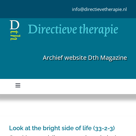
Ga
naar
info@directievetherapie.nl
inhoud
Archief website Dth Magazine
Toggle
Navigation
Home
Archief
Look at the bright side of life (33-2-3)