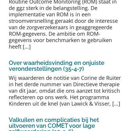
Routine Outcome Monitoring (ROM) staat in
Auteurs
de ggz sterk in de belangstelling. De
implementatie van ROM is in een
stroomversnelling geraakt door de interesse
TDT Overzicht
van de zorgverzekeraars in geaggregeerde
ROM-gegevens. De ambitie om ROM-
gegevens voor benchmarken te gebruiken
Over Dth
heeft [...]
Over waarheidsvinding en onjuiste
Contact
veronderstellingen (35-4-7)
Wij waarderen de notitie van Corine de Ruiter
in het derde nummer van Directieve therapie
van dit jaar, omdat die ons aanzet tot kritisch
reflecteren op ons werk. Het programma
Kinderen uit de knel (van Lawick & Visser, [...]
Valkuilen en complicaties bij het
uitvoeren van COMET voor lage