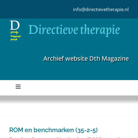
Ga
naar
info@directievetherapie.nl
inhoud
Archief website Dth Magazine
Toggle
Navigation
Home
Archief
ROM en benchmarken (35-2-5)