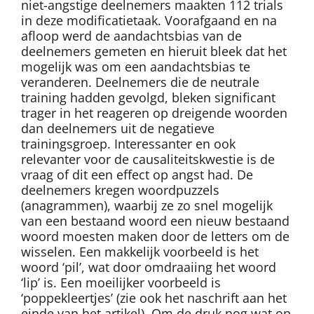
niet-angstige deelnemers maakten 112 trials
in deze modificatietaak. Voorafgaand en na
afloop werd de aandachtsbias van de
deelnemers gemeten en hieruit bleek dat het
mogelijk was om een aandachtsbias te
veranderen. Deelnemers die de neutrale
training hadden gevolgd, bleken significant
trager in het reageren op dreigende woorden
dan deelnemers uit de negatieve
trainingsgroep. Interessanter en ook
relevanter voor de causaliteitskwestie is de
vraag of dit een effect op angst had. De
deelnemers kregen woordpuzzels
(anagrammen), waarbij ze zo snel mogelijk
van een bestaand woord een nieuw bestaand
woord moesten maken door de letters om de
wisselen. Een makkelijk voorbeeld is het
woord ‘pil’, wat door omdraaiing het woord
‘lip’ is. Een moeilijker voorbeeld is
‘poppekleertjes’ (zie ook het naschrift aan het
einde van het artikel). Om de druk nog wat op