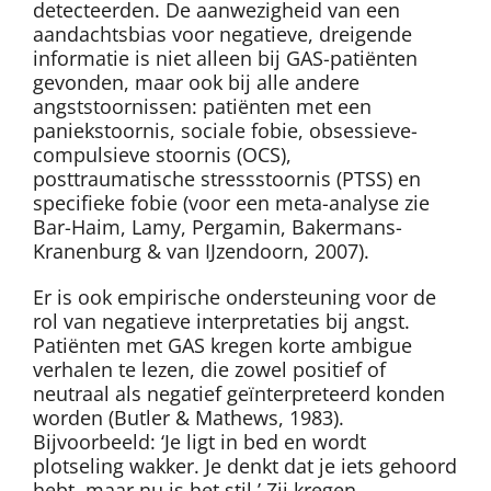
detecteerden. De aanwezigheid van een
aandachtsbias voor negatieve, dreigende
informatie is niet alleen bij GAS-patiënten
gevonden, maar ook bij alle andere
angststoornissen: patiënten met een
paniekstoornis, sociale fobie, obsessieve-
compulsieve stoornis (OCS),
posttraumatische stressstoornis (PTSS) en
specifieke fobie (voor een meta-analyse zie
Bar-Haim, Lamy, Pergamin, Bakermans-
Kranenburg & van IJzendoorn, 2007).
Er is ook empirische ondersteuning voor de
rol van negatieve interpretaties bij angst.
Patiënten met GAS kregen korte ambigue
verhalen te lezen, die zowel positief of
neutraal als negatief geïnterpreteerd konden
worden (Butler & Mathews, 1983).
Bijvoorbeeld: ‘Je ligt in bed en wordt
plotseling wakker. Je denkt dat je iets gehoord
hebt, maar nu is het stil.’ Zij kregen