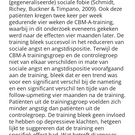
(gegeneraliseerde) sociale fobie (Schmidt,
Richey, Buckner & Timpano, 2009). Ook deze
patiënten kregen twee keer per week
gedurende vier weken de CBM-A-training,
waarbij in dit onderzoek eveneens gekeken
werd naar de effecten vier maanden later. De
training bleek succesvol in het reduceren van
sociale angst en angstdispositie. Terwijl de
CBM-A trainingsgroep en de controlegroep
niet van elkaar verschilden in mate van
sociale angst en angstdispositie voorafgaand
aan de training, bleek dat er een trend was
voor een significant verschil bij de nameting
en een significant verschil ten tijde van de
follow-upmeting vier maanden na de training.
Patiënten uit de trainingsgroep voelden zich
minder angstig dan patiënten uit de
controlegroep. De training bleek geen invloed
te hebben op depressieve klachten, hetgeen
lijkt te suggereren dat de training een
specifiek effect had. Wat betreft diagnoses,