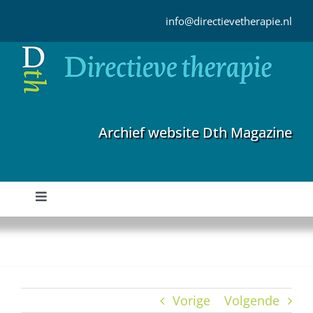
Ga
naar
info@directievetherapie.nl
inhoud
Archief website Dth Magazine
Toggle
Navigation
Home
Archief
Vorige
Volgende