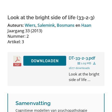
Auteurs
Look at the bright side of life (33-2-3)
TDT Overzicht
Auteurs:
Wiers
,
Salemink
,
Bosmans
en
Haan
Jaargang 33 (2013)
Nummer: 2
Over Dth
Artikel: 3
Contact
DT-33-2-3.pdf
DOWNLOADEN
1.09 MB
1677 downloads
Look at the bright
side of life ...
Samenvatting
Cognitieve modellen van psychopathologie