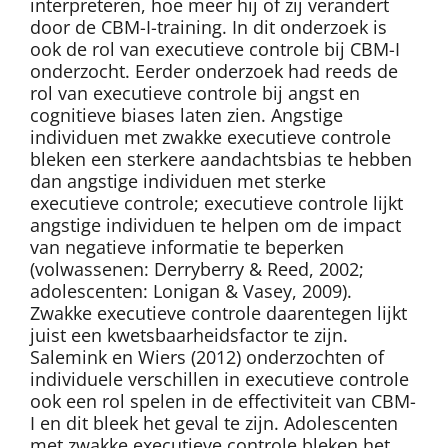
interpreteren, hoe meer hij of zij verandert
door de CBM-I-training. In dit onderzoek is
ook de rol van executieve controle bij CBM-I
onderzocht. Eerder onderzoek had reeds de
rol van executieve controle bij angst en
cognitieve biases laten zien. Angstige
individuen met zwakke executieve controle
bleken een sterkere aandachtsbias te hebben
dan angstige individuen met sterke
executieve controle; executieve controle lijkt
angstige individuen te helpen om de impact
van negatieve informatie te beperken
(volwassenen: Derryberry & Reed, 2002;
adolescenten: Lonigan & Vasey, 2009).
Zwakke executieve controle daarentegen lijkt
juist een kwetsbaarheidsfactor te zijn.
Salemink en Wiers (2012) onderzochten of
individuele verschillen in executieve controle
ook een rol spelen in de effectiviteit van CBM-
I en dit bleek het geval te zijn. Adolescenten
met zwakke executieve controle bleken het