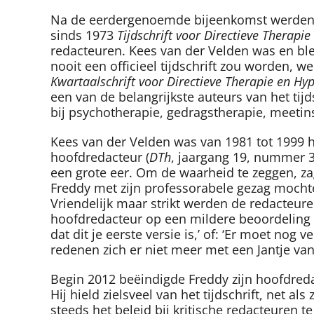
Na de eerdergenoemde bijeenkomst werden Lang
sinds 1973
Tijdschrift voor Directieve Therapie
redacteuren. Kees van der Velden was en ble
nooit een officieel tijdschrift zou worden, we
Kwartaalschrift voor Directieve Therapie en H
een van de belangrijkste auteurs van het tijd
bij psychotherapie, gedragstherapie, meetins
Kees van der Velden was van 1981 tot 1999 ho
hoofdredacteur (
DTh
, jaargang 19, nummer 3
een grote eer. Om de waarheid te zeggen, z
Freddy met zijn professorabele gezag mochte
Vriendelijk maar strikt werden de redacteur
hoofdredacteur op een mildere beoordeling 
dat dit je eerste versie is,’ of: ‘Er moet n
redenen zich er niet meer met een Jantje va
Begin 2012 beëindigde Freddy zijn hoofdreda
Hij hield zielsveel van het tijdschrift, net
steeds het beleid bij kritische redacteuren t