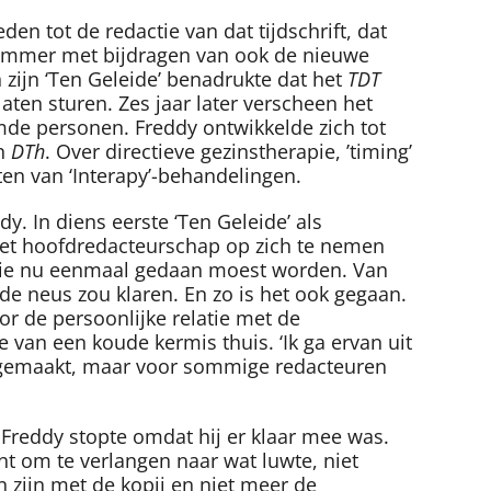
n tot de redactie van dat tijdschrift, dat
 nummer met bijdragen van ook de nieuwe
zijn ‘Ten Geleide’ benadrukte dat het
TDT
 laten sturen. Zes jaar later verscheen het
mde personen. Freddy ontwikkelde zich tot
in
DTh
. Over directieve gezinstherapie, ’timing’
ten van ‘Interapy’-behandelingen.
. In diens eerste ‘Ten Geleide’ als
het hoofdredacteurschap op zich te nemen
 die nu eenmaal gedaan moest worden. Van
de neus zou klaren. En zo is het ook gegaan.
r de persoonlijke relatie met de
an een koude kermis thuis. ‘Ik ga ervan uit
oon gemaakt, maar voor sommige redacteuren
Freddy stopte omdat hij er klaar mee was.
nt om te verlangen naar wat luwte, niet
n zijn met de kopij en niet meer de