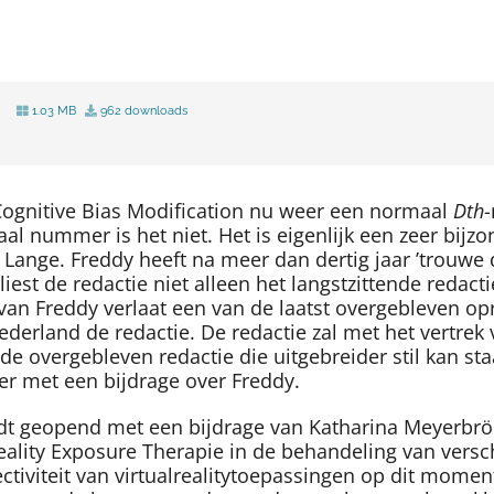
1.03 MB
962 downloads
Cognitive Bias Modification nu weer een normaal
Dth
al nummer is het niet. Het is eigenlijk een zeer bij
nge. Freddy heeft na meer dan dertig jaar ’trouwe die
liest de redactie niet alleen het langstzittende redac
van Freddy verlaat een van de laatst overgebleven opri
ederland de redactie. De redactie zal met het vertrek 
de overgebleven redactie die uitgebreider stil kan staa
r met een bijdrage over Freddy.
t geopend met een bijdrage van Katharina Meyerbröke
ality Exposure Therapie in de behandeling van verschi
iviteit van virtualrealitytoepassingen op dit moment 