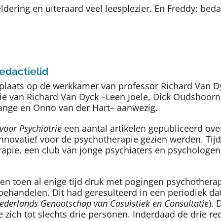
ldering en uiteraard veel leesplezier. En Freddy: beda
edactielid
 plaats op de werkkamer van professor Richard Van D
rie van Richard Van Dyck –Leen Joele, Dick Oudshoor
ange en Onno van der Hart– aanwezig.
 voor Psychiatrie
een aantal artikelen gepubliceerd ove
 innovatief voor de psychotherapie gezien werden. Ti
erapie, een club van jonge psychiaters en psychologe
 toen al enige tijd druk met pogingen psychotherapi
behandelen. Dit had geresulteerd in een periodiek d
ederlands Genootschap van Casuïstiek en Consultatie
).
ich tot slechts drie personen. Inderdaad de drie re