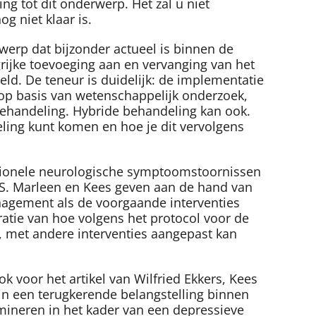
g tot dit onderwerp. Het zal u niet
g niet klaar is.
rwerp dat bijzonder actueel is binnen de
grijke toevoeging aan en vervanging van het
ld. De teneur is duidelijk: de implementatie
 op basis van wetenschappelijk onderzoek,
 behandeling. Hybride behandeling kan ook.
ling kunt komen en hoe je dit vervolgens
ctionele neurologische symptoomstoornissen
SS. Marleen en Kees geven aan de hand van
anagement als de voorgaande interventies
tratie van hoe volgens het protocol voor de
g, met andere interventies aangepast kan
k voor het artikel van Wilfried Ekkers, Kees
n een terugkerende belangstelling binnen
mineren in het kader van een depressieve