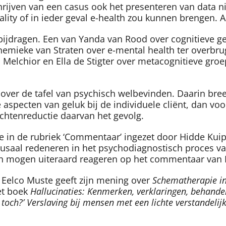
hrijven van een casus ook het presenteren van data n
ity of in ieder geval e-health zou kunnen brengen. A
e bijdragen. Een van Yanda van Rood over cognitieve g
emieke van Straten over e-mental health ter overbrug
m Melchior en Ella de Stigter over metacognitieve gro
 over de tafel van psychisch welbevinden. Daarin bre
aspecten van geluk bij de individuele cliënt, dan voor
chtenreductie daarvan het gevolg.
 in de rubriek ‘Commentaar’ ingezet door Hidde Kuipe
usaal redeneren in het psychodiagnostisch proces va
n mogen uiteraard reageren op het commentaar van H
. Eelco Muste geeft zijn mening over
Schematherapie in 
et boek
Hallucinaties: Kenmerken, verklaringen, behand
 toch?’ Verslaving bij mensen met een lichte verstandelij