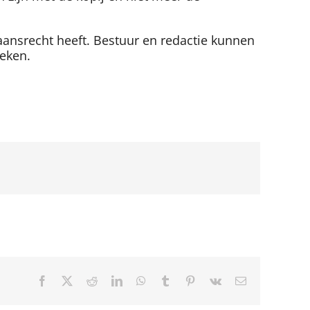
ansrecht heeft. Bestuur en redactie kunnen
leken.
Facebook
X
Reddit
LinkedIn
WhatsApp
Tumblr
Pinterest
Vk
E-
mail