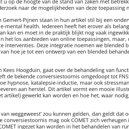
t u op de hoogte van de stand van zaken met betrekkin
nderzoek naar de mogelijkheden van deze toepassing no
n Gemert-Pijnen staan in hun artikel stil bij een onde
e-mental health. Iedereen heeft het erover als belan
kan en moet in de praktijk blijkt nog vaak ingewikke
in het los aanbieden van online toepassingen, maar,
 face interventies. Deze integratie noemen we blended
e van hoe je tot een ontwerp van een blended behande
en Kees Hoogduin, gaat over de behandeling van fun
heeft de bekende conversiestoornis omgedoopt tot FN
 hoe hypnose, katalepsie-inductie, maar ook stressm
everen aan herstel. Dit artikel vormt een mooie illus
et artikel) gewerkt kan worden en hoe het, waar nodi
ug van weggeweest’ zou kunnen gelden, dan geldt dat oo
e conversiestoornis mag ook COMET zich verheugen i
e COMET ingezet kan worden in het behandelen van ru