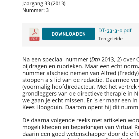
Jaargang 33 (2013)
Nummer: 3
DT-33-3-0.pdf
DOWNLOADEN
Ten geleide ...
Na een speciaal nummer (
Dth
2013, 2) over 
bijdragen en rubrieken. Maar een echt norma
nummer afscheid nemen van Alfred (Freddy) La
stoppen als lid van de redactie. Daarmee ver
(voormalig hoofd)redacteur. Met het vertrek 
grondleggers van de directieve therapie in N
we gaan je echt missen. Er is er maar een in 
Kees Hoogduin. Daarom opent hij dit numme
De daarna volgende reeks met artikelen word
mogelijkheden en beperkingen van Virtual Re
daarin een goed wetenschapper door de effect