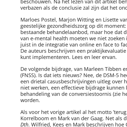
beschouwen. Na het lezen van dit artikel ben
verbazen als de conclusie zal zijn dat het o
Marloes Postel, Marjon Witting en Lisette va
geestelijke gezondheidszorg op dit moment: 
bestaande behandelaanbod, maar hoe dat dan 
van e-mental health moeten we niet zoeken 
juist in de integratie van online en face to
De auteurs beschrijven een praktijkevaluati
kunt implementeren. Lees en leer ervan.
De volgende bijdrage, van Marleen Tibben 
(FNSS). Is dat iets nieuws? Nee, de DSM-5 
een drietal casusbeschrijvingen uitleg over
niet werken, een effectieve bijdrage kunnen l
behandeling van de conversiestoornis (zie h
worden.
Als voor het vorige artikel al het motto ’ter
Korrelboom en Mark van der Gaag. Net als d
Dth
. Wilfried, Kees en Mark beschrijven ho