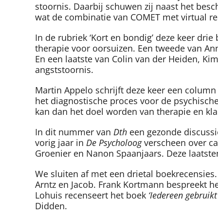
stoornis. Daarbij schuwen zij naast het besc
wat de combinatie van COMET met virtual real
In de rubriek ‘Kort en bondig’ deze keer dri
therapie voor oorsuizen. Een tweede van Ann
En een laatste van Colin van der Heiden, Ki
angststoornis.
Martin Appelo schrijft deze keer een column
het diagnostische proces voor de psychische 
kan dan het doel worden van therapie en kla
In dit nummer van
Dth
een gezonde discussie
vorig jaar in
De Psycholoog
verscheen over ca
Groenier en Nanon Spaanjaars. Deze laatste
We sluiten af met een drietal boekrecensies
Arntz en Jacob. Frank Kortmann bespreekt h
Lohuis recenseert het boek
‘Iedereen gebruikt
Didden.