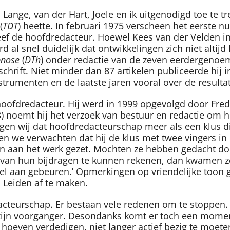
e, van der Hart, Joele en ik uitgenodigd toe te trede
(
TDT
) heette. In februari 1975 verscheen het eerste
ef de hoofdredacteur. Hoewel Kees van der Velden in 
rd al snel duidelijk dat ontwikkelingen zich niet altijd
ypnose
(
DTh
) onder redactie van de zeven eerdergenoe
schrift. Niet minder dan 87 artikelen publiceerde hij 
trumenten en de laatste jaren vooral over de resulta
ofdredacteur. Hij werd in 1999 opgevolgd door Freddy
) noemt hij het verzoek van bestuur en redactie om 
agen wij dat hoofdredacteurschap meer als een klus
n we verwachten dat hij de klus met twee vingers in 
en aan het werk gezet. Mochten ze hebben gedacht doo
van hun bijdragen te kunnen rekenen, dan kwamen ze v
og veel aan gebeuren.’ Opmerkingen op vriendelijke t
n Leiden af te maken.
cteurschap. Er bestaan vele redenen om te stoppen. 
 als zijn voorganger. Desondanks komt er toch een mome
e hoeven verdedigen, niet langer actief bezig te moete