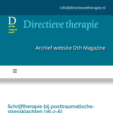
Ga
naar
info@directievetherapie.nl
inhoud
Archief website Dth Magazine
Toggle
Navigation
Home
Archief
Schrijftherapie bij posttraumatische-
stressklachten (36-2-6)