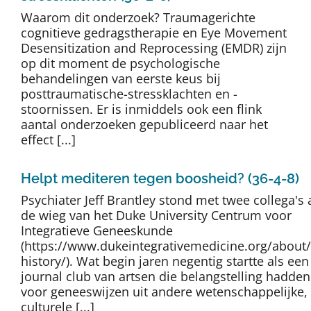
Auteurs
Waarom dit onderzoek? Traumagerichte
cognitieve gedragstherapie en Eye Movement
Desensitization and Reprocessing (EMDR) zijn
TDT Overzicht
op dit moment de psychologische
behandelingen van eerste keus bij
posttraumatische-stressklachten en -
Over Dth
stoornissen. Er is inmiddels ook een flink
aantal onderzoeken gepubliceerd naar het
effect [...]
Contact
Helpt mediteren tegen boosheid? (36-4-8)
Psychiater Jeff Brantley stond met twee collega's
de wieg van het Duke University Centrum voor
Integratieve Geneeskunde
(https://www.dukeintegrativemedicine.org/about/
history/). Wat begin jaren negentig startte als een
journal club van artsen die belangstelling hadden
voor geneeswijzen uit andere wetenschappelijke,
culturele [...]