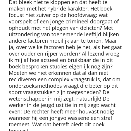
Dat bleek niet te kloppen en dat heeft te
maken met het hybride karakter. Het boek
focust niet zuiver op de hoofdvraag: wat
voorspelt of een jonge crimineel doorgaat of
ophoudt met het plegen van delicten? Met
uitzondering van toenemende leeftijd blijken
andere factoren moeilijk aan te tonen. Maar
ja, over welke factoren heb je het, als het gaat
over ouder en rijper worden? Al lezend vroeg
ik mij af hoe actueel en bruikbaar de in dit
boek besproken studies eigenlijk nog zijn?
Moeten we niet erkennen dat al dan niet
recidiveren een complex vraagstuk is, dat om
onderzoeksmethodes vraagt die beter op dit
soort vraagstukken zijn toegesneden? De
wetenschapper in mij zegt: natuurlijk! De
werker in de jeugdjustitie in mij zegt: wacht
even! De rechter heeft meer houvast nodig
wanneer hij een jongvolwassene een straf
toemeet. Wat dat betreft biedt dit boek
houvast.