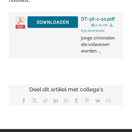
DT-36-1-10.pdf
DOWNLOADEN
0.00 KB
832 downloads
Jonge criminelen
die volwassen
worden ...
Deel dit artikel met collega's
Facebook
X
Reddit
LinkedIn
WhatsApp
Tumblr
Pinterest
Vk
E-
mail