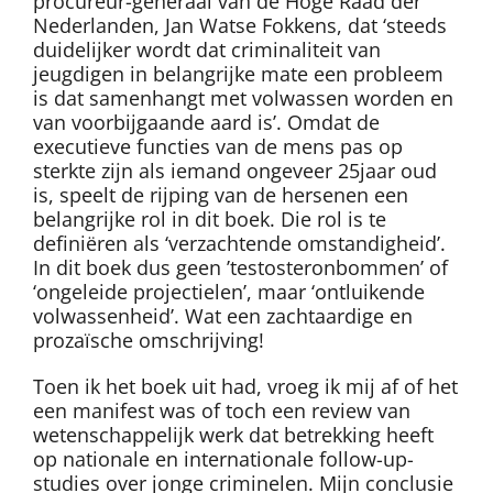
procureur-generaal van de Hoge Raad der
Nederlanden, Jan Watse Fokkens, dat ‘steeds
duidelijker wordt dat criminaliteit van
jeugdigen in belangrijke mate een probleem
is dat samenhangt met volwassen worden en
van voorbijgaande aard is’. Omdat de
executieve functies van de mens pas op
sterkte zijn als iemand ongeveer 25jaar oud
is, speelt de rijping van de hersenen een
belangrijke rol in dit boek. Die rol is te
definiëren als ‘verzachtende omstandigheid’.
In dit boek dus geen ’testosteronbommen’ of
‘ongeleide projectielen’, maar ‘ontluikende
volwassenheid’. Wat een zachtaardige en
prozaïsche omschrijving!
Toen ik het boek uit had, vroeg ik mij af of het
een manifest was of toch een review van
wetenschappelijk werk dat betrekking heeft
op nationale en internationale follow-up-
studies over jonge criminelen. Mijn conclusie