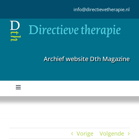
Ga
naar
info@directievetherapie.nl
inhoud
Archief website Dth Magazine
Toggle
Navigation
Home
Archief
Vorige
Volgende