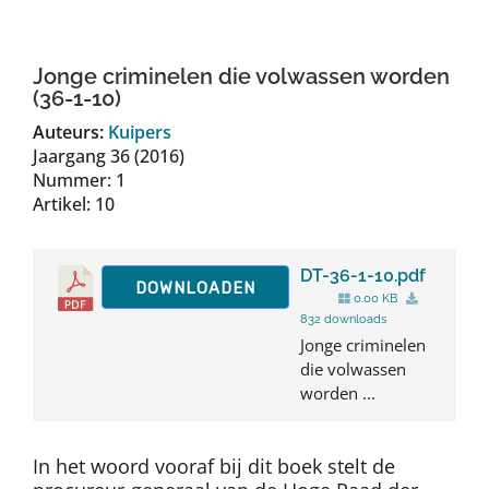
Auteurs
Jonge criminelen die volwassen worden
TDT Overzicht
(36-1-10)
Auteurs:
Kuipers
Jaargang 36 (2016)
Over Dth
Nummer: 1
Artikel: 10
Contact
DT-36-1-10.pdf
DOWNLOADEN
0.00 KB
832 downloads
Jonge criminelen
die volwassen
worden ...
In het woord vooraf bij dit boek stelt de