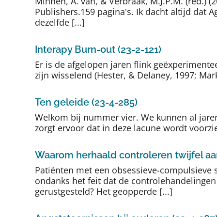
Minnen, A. van, & Verbraak, M.J.P.M. (red.) 
Publishers.159 pagina's. Ik dacht altijd dat
dezelfde [...]
Interapy Burn-out (23-2-121)
Er is de afgelopen jaren flink geëxperimen
zijn wisselend (Hester, & Delaney, 1997; Mark
Ten geleide (23-4-285)
Welkom bij nummer vier. We kunnen al jaren
zorgt ervoor dat in deze lacune wordt voorzie
Waarom herhaald controleren twijfel a
Patiënten met een obsessieve-compulsieve s
ondanks het feit dat de controlehandelingen
gerustgesteld? Het geopperde [...]