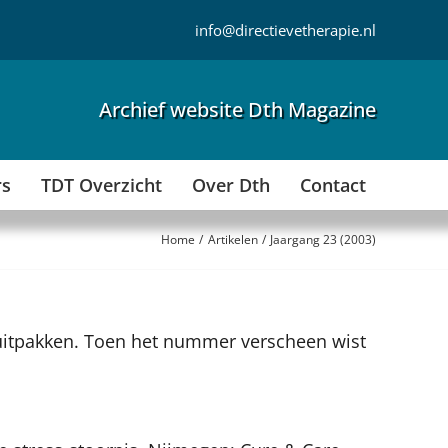
info@directievetherapie.nl
Archief website Dth Magazine
rs
TDT Overzicht
Over Dth
Contact
Home
Artikelen
Jaargang 23 (2003)
u uitpakken. Toen het nummer verscheen wist