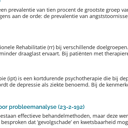
)
en prevalentie van tien procent de grootste groep v
gens aan de orde: de prevalentie van angststoornisse
tionele Rehabilitatie (rr) bij verschillende doelgroepe
inder draaglast ervaart. Bij patiënten met therapieres
ie (ipt) is een kortdurende psychotherapie die bij d
ordt de depressie als ziekte benoemd. Bij de kenmer
oor probleemanalyse (23-2-192)
estaan effectieve behandelmethoden, maar deze werke
rdt besproken dat ‘gevolgschade’ en kwetsbaarheid mo