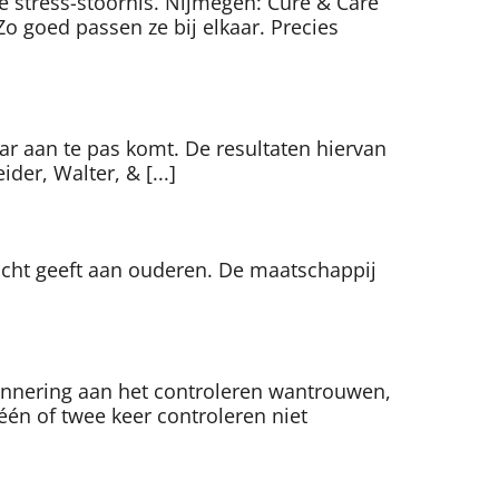
he stress-stoornis. Nijmegen: Cure & Care
o goed passen ze bij elkaar. Precies
r aan te pas komt. De resultaten hiervan
der, Walter, & [...]
acht geeft aan ouderen. De maatschappij
innering aan het controleren wantrouwen,
één of twee keer controleren niet