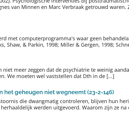
(2002). Psychologische interventies bij posttraumatisc
 Agnes van Minnen en Marc Verbraak getrouwd waren. Z
teerd met computerprogramma's waar geen behandelaa
s, Shaw, & Parkin, 1998; Miller & Gergen, 1998; Schnei
 niet meer zeggen dat de psychiatrie te weinig aand
n. We moeten wel vaststellen dat Dth in de [...]
an het geheugen niet wegneemt (23-2-146)
toornis die dwangmatig controleren, blijven hun her
 herhaaldelijk werden uitgevoerd. Waarom zijn ze na 