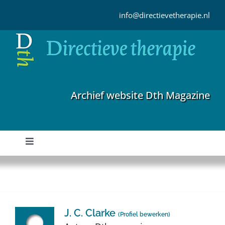
Ga
naar
info@directievetherapie.nl
inhoud
Archief website Dth Magazine
Toggle
Navigation
Home
Archief
J. C. Clarke
(
Profiel bewerken
)