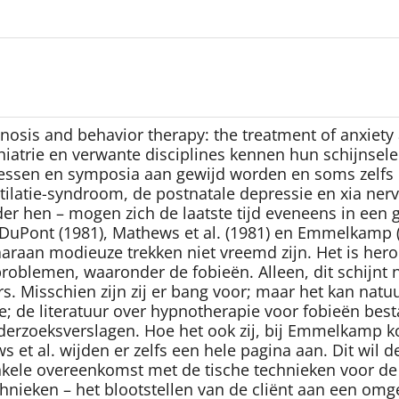
Hypnosis and behavior therapy: the treatment of anxiet
sychiatrie en verwante disciplines kennen hun schijns
gressen en symposia aan gewijd worden en soms zelf
ilatie-syndroom, de postnatale depressie en xia nerv
der hen – mogen zich de laatste tijd eveneens in een
DuPont (1981), Mathews et al. (1981) en Emmelkamp (
aaraan modieuze trekken niet vreemd zijn. Het is her
oblemen, waaronder de fobieën. Alleen, dit schijnt n
 Misschien zijn zij er bang voor; maar het kan natuurl
e; de literatuur over hypnotherapie voor fobieën bes
derzoeksverslagen. Hoe het ook zij, bij Emmelkamp ko
 et al. wijden er zelfs een hele pagina aan. Dit wil 
kele overeenkomst met de tische technieken voor de
nieken – het blootstellen van de cliënt aan een omg