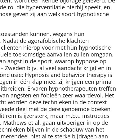
tten’, wordt een kende bijdrage geleverd. De
rol die hyperventilatie hierbij speelt, en
nose geven zij aan welk soort hypnotische
e toestanden kunnen, wegens hun
. Nadat de agorafobische klachten
n cliënten hierop voor met hun hypnotische
ntuele toekomstige aanvallen zullen omgaan.
aan angst in de sport, waarop hypnose op
 Zweden bijv. al veel aandacht krijgt en in
onclusie: Hypnosis and behavior therapy is
en in één klap mee: zij krijgen een prima
uitbreiden. Ervaren hypnotherapeuten treffen
 van angsten en fobieën zeer waardevol. Het
echt worden deze technieken in de context
 tweede deel met de dere genoemde boeken
ein is ijzersterk, maar m.b.t. instructies
. Mathews et al. gaan uitvoeriger in op de
echnieken blijven in de schaduw van het
merendeel niet al te sterke bijdragen aan