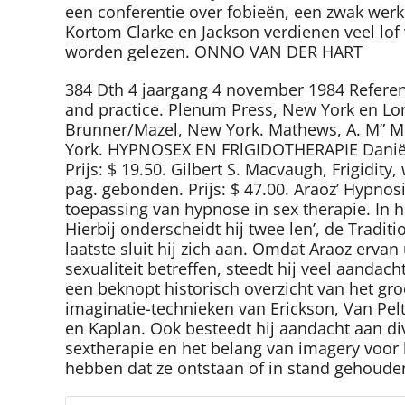
een conferentie over fobieën, een zwak werk 
Kortom Clarke en Jackson verdienen veel lof
worden gelezen. ONNO VAN DER HART
384 Dth 4 jaargang 4 november 1984 Referen
and practice. Plenum Press, New York en Lo
Brunner/Mazel, New York. Mathews, A. M” M.G
York. HYPNOSEX EN FRlGIDOTHERAPIE Daniël L
Prijs: $ 19.50. Gilbert S. Macvaugh, Frigidi
pag. gebonden. Prijs: $ 47.00. Araoz’ Hypnos
toepassing van hypnose in sex therapie. In h
Hierbij onderscheidt hij twee len’, de Trad
laatste sluit hij zich aan. Omdat Araoz erv
sexualiteit betreffen, steedt hij veel aanda
een beknopt historisch overzicht van het gro
imaginatie-technieken van Erickson, Van Pelt
en Kaplan. Ook besteedt hij aandacht aan di
sextherapie en het belang van imagery voor 
hebben dat ze ontstaan of in stand gehouden