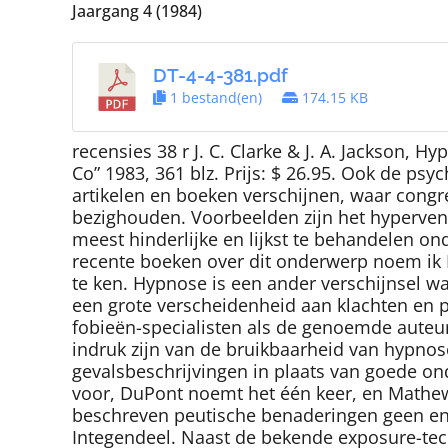
Jaargang 4 (1984)
DT-4-4-381.pdf
1 bestand(en)
174.15 KB
recensies 38 r J. C. Clarke & J. A. Jackson, 
Co” 1983, 361 blz. Prijs: $ 26.95. Ook de p
artikelen en boeken verschijnen, waar con
bezighouden. Voorbeelden zijn het hypervent
meest hinderlijke en lijkst te behandelen on
recente boeken over dit onderwerp noem ik 
te ken. Hypnose is een ander verschijnsel w
een grote verscheidenheid aan klachten en pr
fobieën-specialisten als de genoemde auteurs.
indruk zijn van de bruikbaarheid van hypnos
gevalsbeschrijvingen in plaats van goede on
voor, DuPont noemt het één keer, en Mathews
beschreven peutische benaderingen geen en
Integendeel. Naast de bekende exposure-tech