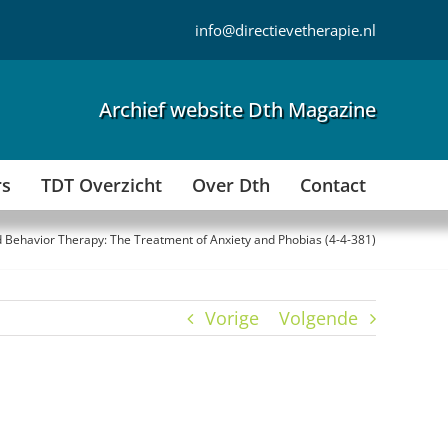
info@directievetherapie.nl
Archief website Dth Magazine
rs
TDT Overzicht
Over Dth
Contact
 Behavior Therapy: The Treatment of Anxiety and Phobias (4-4-381)
Vorige
Volgende