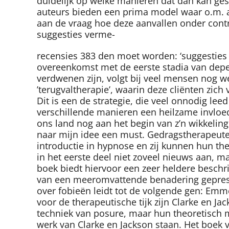
duidelijk op welke manieren dat dan kan gesc
auteurs bieden een prima model waar o.m. aan
aan de vraag hoe deze aanvallen onder cont
suggesties verme-
recensies 383 den moet worden: ‘suggesties
overeenkomst met de eerste stadia van deper
verdwenen zijn, volgt bij veel mensen nog w
’terugvaltherapie’, waarin deze cliënten zi
Dit is een de strategie, die veel onnodig l
verschillende manieren een heilzame invloed 
ons land nog aan het begin van z’n wikkelin
naar mijn idee een must. Gedragstherapeute
introductie in hypnose en zij kunnen hun th
in het eerste deel niet zoveel nieuws aan, 
boek biedt hiervoor een zeer heldere beschri
van een meeromvattende benadering gepresen
over fobieën leidt tot de volgende gen: Emme
voor de therapeutische tijk zijn Clarke en Ja
techniek van posure, maar hun theoretisch m
werk van Clarke en Jackson staan. Het boek 