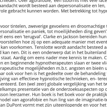
hieden. Over agorafobie, ‘een stoornis met vele face
dacht wordt besteed aan depersonalisatie en len, de 
role gebracht kunnen worden. Met betrekking tot hyp
 voor tintelen, zweverige gevoelens en droomachtig
sonalisatie en paniek, tot moeilijkheden ding geven’
el eens een ’terugval’. Clarke en Jackson bereiden hu
ch voorstellen hoe zij op een adequate manier met eve
eed kan voorkomen. Tenslotte wordt aandacht besteed 
kan nen. Dit is een onderwerp dat in het buitenland –
g staat. Aardig om eens nader mee kennis te maken. C
n en beginnende hypnotherapeuten slaan er twee vlieg
erapeutische mogelijkheden m.b.t. angsten en bieën 
maar ook voor hen is het gedeelte over de behandeling
jving van effectieve hypnotische technieken, en- ter
teerd. Een (wel zeer) globale vergelijking van het
lkamps presentatie van de onderzoeksaspecten op dit r
ckson leerzamer. Hun boek is het boek voor de praktijk
odel van agorafobie en hun ling van de imaginatie-t
van DuPont vormt met zijn uiteenlopende en voor het 