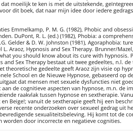
dat moeilijk te ken is met de uitstekende, geïntegre
 voor dit boek, dat naar mijn idee door iedere gedrag
ties Emmelkamp, P. M. G. (1982), Phobic and obsessi
nden. DuPont, R. L. (ed.) (1982), Phobia: a compreh
. Gelder & D. W. Johnston (1981), Agoraphobia: ture
. Araoz, Hypnosis and Sex Therapy. Brunner/Mazel, 
ty, what you should know about its cure with hypnosis.
is and Sex Therapy bestaat uit twee gedeeltes, n.l. de
et theoretische gedeelte geeft Araoz zijn visie op hy
itionele School en de Nieuwe Hypnose, gebaseerd op de
an uitgaat dat mensen met sexuele dysfuncties niet g
cht aan de cognitieve aspecten van hypnose, m.n. de i
eiende raakvlak tussen hypnose en sextherapie. Vanuit
 en Beige!; vanuit de sextherapie geeft hij een besch
verse recente onderzoeken over sexueel gedrag uit het
bevredigende sexualiteitsbeleving. Hij komt tot de c
 worden door incorrecte en negatieve cognities.