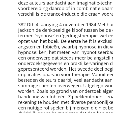
deze auteurs aandacht aan imaginatie-technie
voorbereiding daarop of in combinatie daar
verschil is de trance-inductie die eraan voo
382 Dth 4 jaargang 4 november 1984 Met hun
Jackson de denkbeeldige kloof tussen beide
termen ‘hypnose’ en ‘gedragstherapie’ wel een
opzet van het boek. De eerste helft is exclu
angsten en fobieën, waarbij hypnose in dit v
hypnose: ken, het meten van ‘hypnotiseerbaar
een onderwerp dat steeds meer belangstellin
onderzoeksgegevens en praktijkervaringen d
gepresenteerd worden. Het tweede deel begin
implicaties daarvan voor therapie. Vanuit ee
besteden de teurs daarbij veel aandacht aan l
sommige cliënten overwegen. Uitgelegd wor
worden. Zoals op grond van onderzoek algeme
handeling van fobieën. Zij beklemtonen – zo
rekening te houden met diverse persoonlijk
een nuttige rol spelen bij mensen die niet be