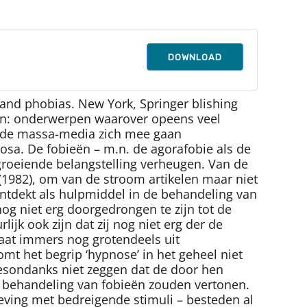
DOWNLOAD
y and phobias. New York, Springer blishing
elen: onderwerpen waarover opeens veel
s de massa-media zich mee gaan
osa. De fobieën – m.n. de agorafobie als de
 groeiende belangstelling verheugen. Van de
1982), om van de stroom artikelen maar niet
ontdekt als hulpmiddel in de behandeling van
og niet erg doorgedrongen te zijn tot de
ijk ook zijn dat zij nog niet erg der de
taat immers nog grotendeels uit
mt het begrip ‘hypnose’ in het geheel niet
desondanks niet zeggen dat de door hen
 behandeling van fobieën zouden vertonen.
eving met bedreigende stimuli – besteden al