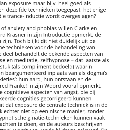
dan exposure maar bijv. heel goed als
n dezelfde technieken toegepast; het enige
 die trance-inductie wordt overgeslagen?
of anxiety and phobias willen Clarke en
 Krasner in zijn Introductie opmerkt, de
n. Toch blijkt dit niet duidelijk uit de
sche technieken voor de behandeling van
ste deel behandelt de bekende aspecten van
e en meditatie, zelfhypnose – dat laatste als
-stuk (als compliment bedoeld) waarin
gen beargumenteerd inplaats van als dogma’s
ieties’: hun aard, hun ontstaan en de
Fred Franke! in zijn Woord vooraf opmerkt,
e cognitieve aspecten van angst, die bij
keerde cognities gecorrigeerd kunnen
 dat exposure de centrale techniek is in de
k echter niet op een nische manier, zonder
ypnotische ginatie-technieken kunnen vaak
klachten te doen, en de auteurs beschrijven