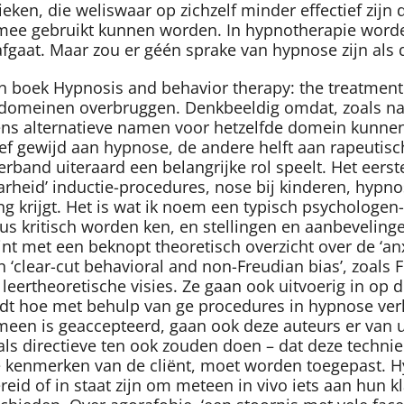
ken, die weliswaar op zichzelf minder effectief zijn 
mee gebruikt kunnen worden. In hypnotherapie worde
rafgaat. Maar zou er géén sprake van hypnose zijn als
 boek Hypnosis and behavior therapy: the treatment 
 domeinen overbruggen. Denkbeeldig omdat, zoals nard
s alternatieve namen voor hetzelfde domein kunnen zij
sief gewijd aan hypnose, de andere helft aan rapeuti
erband uiteraard een belangrijke rol speelt. Het eer
heid’ inductie-procedures, nose bij kinderen, hypnos
g krijgt. Het is wat ik noem een typisch psychologen
us kritisch worden ken, en stellingen en aanbevelin
t met een beknopt theoretisch overzicht over de ‘anx
n ‘clear-cut behavioral and non-Freudian bias’, zoals 
eertheoretische visies. Ze gaan ook uitvoerig in op d
dt hoe met behulp van ge procedures in hypnose ver
en is geaccepteerd, gaan ook deze auteurs er van uit
als directieve ten ook zouden doen – dat deze technie
e kenmerken van de cliënt, moet worden toegepast. H
reid of in staat zijn om meteen in vivo iets aan hun 