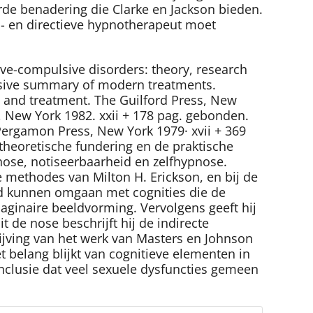
erde benadering die Clarke en Jackson bieden.
s- en directieve hypnotherapeut moet
ve-compulsive disorders: theory, research
ensive summary of modern treatments.
 and treatment. The Guilford Press, New
New York 1982. xxii + 178 pag. gebonden.
 Pergamon Press, New York 1979· xvii + 369
 theoretische fundering en de praktische
pnose, notiseerbaarheid en zelfhypnose.
 methodes van Milton H. Erickson, en bij de
oed kunnen omgaan met cognities die de
maginaire beeldvorming. Vervolgens geeft hij
 de nose beschrijft hij de indirecte
rijving van het werk van Masters en Johnson
 belang blijkt van cognitieve elementen in
onclusie dat veel sexuele dysfuncties gemeen