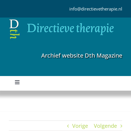
Ga
naar
info@directievetherapie.nl
inhoud
Archief website Dth Magazine
Toggle
Navigation
Home
Archief
Vorige
Volgende