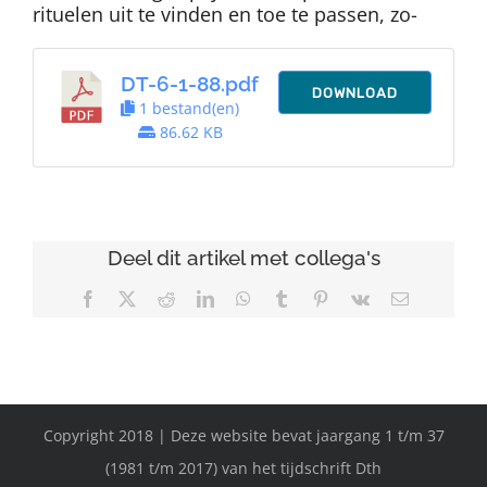
rituelen uit te vinden en toe te passen, zo-
DT-6-1-88.pdf
DOWNLOAD
1 bestand(en)
86.62 KB
Deel dit artikel met collega's
Facebook
X
Reddit
LinkedIn
WhatsApp
Tumblr
Pinterest
Vk
E-
mail
Copyright 2018 | Deze website bevat jaargang 1 t/m 37
(1981 t/m 2017) van het tijdschrift Dth