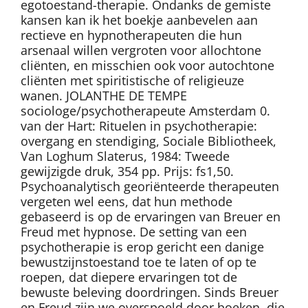
egotoestand-therapie. Ondanks de gemiste
kansen kan ik het boekje aanbevelen aan
rectieve en hypnotherapeuten die hun
arsenaal willen vergroten voor allochtone
cliënten, en misschien ook voor autochtone
cliënten met spiritistische of religieuze
wanen. JOLANTHE DE TEMPE
sociologe/psychotherapeute Amsterdam 0.
van der Hart: Rituelen in psychotherapie:
overgang en stendiging, Sociale Bibliotheek,
Van Loghum Slaterus, 1984: Tweede
gewijzigde druk, 354 pp. Prijs: fs1,50.
Psychoanalytisch georiënteerde therapeuten
vergeten wel eens, dat hun methode
gebaseerd is op de ervaringen van Breuer en
Freud met hypnose. De setting van een
psychotherapie is erop gericht een danige
bewustzijnstoestand toe te laten of op te
roepen, dat diepere ervaringen tot de
bewuste beleving doordringen. Sinds Breuer
en Freud zijn we overspoeld door boeken, die