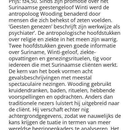
Prijs: fz4,50. Sinds zijn promotie over het
Surinaamse geestengeloof Winti werd de
antropoloog Wooding benaderd door
mensen die zich behekst of zeten voelden.
‘Geesten genezen’ beschrijft zijn werkwijze als
psychiater’. De antropologische hoofdstukken
over religie en ziekte in het meen zijn warrig.
Twee hoofdstukken geven goede informatie
over Suriname, Winti-geloof, ziekte-
opvattingen en genezingsrituelen, tig voor
iedereen die met Surinaamse cliënten werkt.
De kern van het boek vormen acht
gevalsbeschrijvingen met meestal
spectaculaire nezingen. Wooding gebruikt
kruidendranken, baden, rituelen, hebbende
voorspellingen en opdrachten. Anders dan
traditionele nezers luistert hij uitgebreid naar
de cliënt. Hij verschaft echter nig
achtergrondgegevens, zodat we nauwelijks de
kans krijgen de tuatie in termen van meer
wereldse begrippenkaders te analyseren. Het