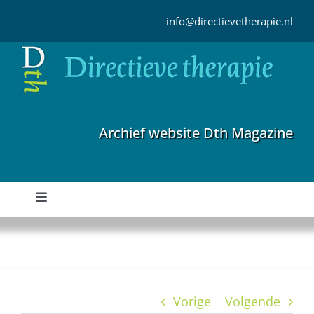
Ga
naar
info@directievetherapie.nl
inhoud
Archief website Dth Magazine
Toggle
Navigation
Home
Archief
Vorige
Volgende