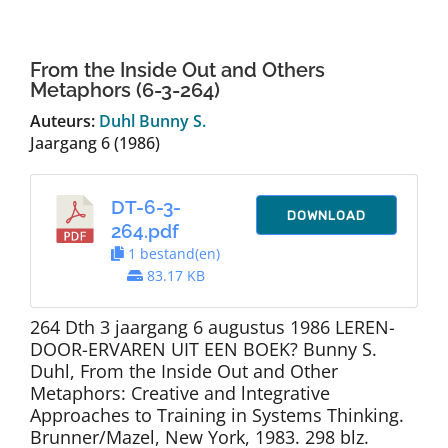
Auteurs
From the Inside Out and Others
TDT Overzicht
Metaphors (6-3-264)
Auteurs:
Duhl Bunny S.
Jaargang 6 (1986)
Over Dth
DT-6-3-
Contact
DOWNLOAD
264.pdf
1 bestand(en)
83.17 KB
264 Dth 3 jaargang 6 augustus 1986 LEREN-
DOOR-ERVAREN UIT EEN BOEK? Bunny S.
Duhl, From the Inside Out and Other
Metaphors: Creative and lntegrative
Approaches to Training in Systems Thinking.
Brunner/Mazel, New York, 1983. 298 blz.