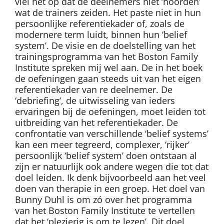
viel het op dat de deelnemers niet ‘hoorden’
wat de trainers zeiden. Het paste niet in hun
persoonlijke referentiekader of, zoals de
modernere term luidt, binnen hun ‘belief
system’. De visie en de doelstelling van het
trainingsprogramma van het Boston Family
Institute spreken mij wel aan. De in het boek
de oefeningen gaan steeds uit van het eigen
referentiekader van re deelnemer. De
‘debriefing’, de uitwisseling van ieders
ervaringen bij de oefeningen, moet leiden tot
uitbreiding van het referentiekader. De
confrontatie van verschillende ‘belief systems’
kan een meer tegreerd, complexer, ‘rijker’
persoonlijk ‘belief system’ doen ontstaan al
zijn er natuurlijk ook andere wegen die tot dat
doel leiden. Ik denk bijvoorbeeld aan het veel
doen van therapie in een groep. Het doel van
Bunny Duhl is om zó over het programma
van het Boston Family Institute te vertellen
dat het ‘plezierig is om te lezen’. Dit doel