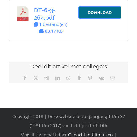
DT-6-3-
DOWNLOAD
264.pdf
1 bestand(en)
83.17 KB
Deel dit artikel met collega's
Facebook
X
Reddit
LinkedIn
WhatsApp
Tumblr
Pinterest
Vk
E-
mail
Copyright 2018 | Deze website bevat jaargang 1 t/m 37
(1981 t/m 2017) van het tijdschrift Dth
Mogelijk gemaakt door
Gedachten Uitpluizen
|