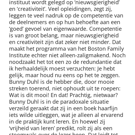
instituut wordt gelegd op ‘nieuwsgierigheid’
en ‘creativiteit’. Veel opleidingen, zegt zij,
leggen te veel nadruk op de competentie van
de deelnemers en op hun behoefte aan een
‘goed’ gevoel van eigenwaarde. Competentie
is van groot belang, maar nieuwsgierigheid
en creativiteit zijn dat zeker niet minder. Dat
maakt het programma van het Boston Family
Institute echter niet alleen-zaligmakend. Noch
noodzaakt het tot een zo de redundantie dat
ik herhaaldelijk moest verzuchten: Je hebt
gelijk, maar houd nu eens op het te zeggen.
Bunny Duhl is de hebber die, door mooie
streken toerend, niet ophoudt uit te roepen:
Wat is dit mooi! En dat! Prachtig, nietwaar?
Bunny Duhl is in de paradoxale situatie
verzeild geraakt dat zij in een boek haarfijn
iets wilde uitleggen, wat je alleen al ervarend
in de praktijk kunt leren. En hoewel zij
‘vrijheid van leren’ predikt, rolt zij als een
stoomwals over de lezer heen. Dat leidt tot