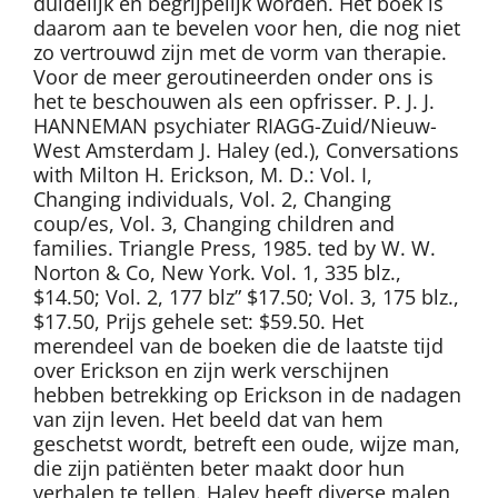
duidelijk en begrijpelijk worden. Het boek is
daarom aan te bevelen voor hen, die nog niet
zo vertrouwd zijn met de vorm van therapie.
Voor de meer geroutineerden onder ons is
het te beschouwen als een opfrisser. P. J. J.
HANNEMAN psychiater RIAGG-Zuid/Nieuw-
West Amsterdam J. Haley (ed.), Conversations
with Milton H. Erickson, M. D.: Vol. I,
Changing individuals, Vol. 2, Changing
coup/es, Vol. 3, Changing children and
families. Triangle Press, 1985. ted by W. W.
Norton & Co, New York. Vol. 1, 335 blz.,
$14.50; Vol. 2, 177 blz” $17.50; Vol. 3, 175 blz.,
$17.50, Prijs gehele set: $59.50. Het
merendeel van de boeken die de laatste tijd
over Erickson en zijn werk verschijnen
hebben betrekking op Erickson in de nadagen
van zijn leven. Het beeld dat van hem
geschetst wordt, betreft een oude, wijze man,
die zijn patiënten beter maakt door hun
verhalen te tellen. Haley heeft diverse malen