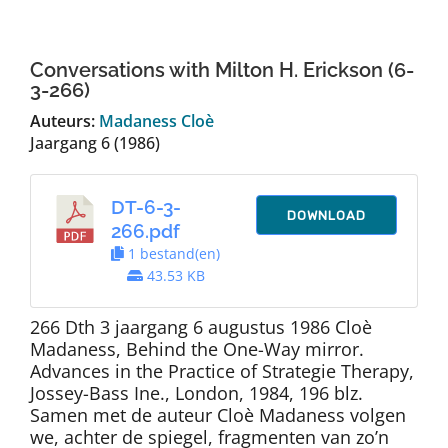
Auteurs
Conversations with Milton H. Erickson (6-
TDT Overzicht
3-266)
Auteurs:
Madaness Cloè
Jaargang 6 (1986)
Over Dth
DT-6-3-
Contact
DOWNLOAD
266.pdf
1 bestand(en)
43.53 KB
266 Dth 3 jaargang 6 augustus 1986 Cloè
Madaness, Behind the One-Way mirror.
Advances in the Practice of Strategie Therapy,
Jossey-Bass Ine., London, 1984, 196 blz.
Samen met de auteur Cloè Madaness volgen
we, achter de spiegel, fragmenten van zo’n