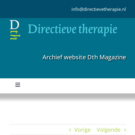
Ga
naar
info@directievetherapie.nl
inhoud
Archief website Dth Magazine
Toggle
Navigation
Home
Archief
Vorige
Volgende