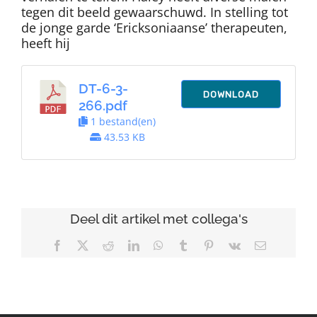
tegen dit beeld gewaarschuwd. In stelling tot
de jonge garde ‘Ericksoniaanse’ therapeuten,
heeft hij
DT-6-3-
DOWNLOAD
266.pdf
1 bestand(en)
43.53 KB
Deel dit artikel met collega's
Facebook
X
Reddit
LinkedIn
WhatsApp
Tumblr
Pinterest
Vk
E-
mail