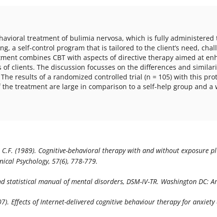
behavioral treatment of bulimia nervosa, which is fully administere
g, a self-control program that is tailored to the client’s need, ch
atment combines CBT with aspects of directive therapy aimed at en
of clients. The discussion focusses on the differences and similari
The results of a randomized controlled trial (n = 105) with this prot
 the treatment are large in comparison to a self-help group and a wa
lch, C.F. (1989). Cognitive-behavioral therapy with and without exposure 
nical Psychology, 57
(6), 778-779.
d statistical manual of mental disorders, DSM-IV-TR.
Washington DC: Ame
2007). Effects of Internet-delivered cognitive behaviour therapy for anxie