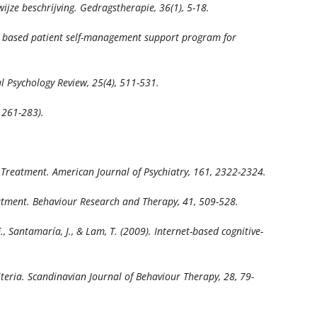
wijze beschrijving.
Gedragstherapie, 36
(1), 5-18.
nce based patient self-management support program for
al Psychology Review, 25
(4), 511-531.
 261-283).
in Treatment.
American Journal of Psychiatry, 161,
2322-2324.
eatment.
Behaviour Research and Therapy, 41,
509-528.
E., Santamaría, J., & Lam, T. (2009). Internet-based cognitive-
iteria.
Scandinavian Journal of Behaviour Therapy, 28
, 79-