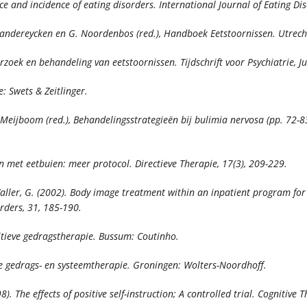
ce and incidence of eating disorders.
International Journal of Eating Di
Vandereycken en G. Noordenbos (red.),
Handboek Eetstoornissen.
Utrecht
rzoek en behandeling van eetstoornissen.
Tijdschrift voor Psychiatrie
se: Swets & Zeitlinger.
. Meijboom (red.),
Behandelingsstrategieën bij bulimia nervosa
(pp. 72-8
en met eetbuien: meer protocol.
Directieve Therapie, 17
(3), 209-229.
 & Waller, G. (2002). Body image treatment within an inpatient program fo
rders, 31,
185-190.
tieve gedragstherapie.
Bussum: Coutinho.
e gedrags- en systeemtherapie.
Groningen: Wolters-Noordhoff.
8). The effects of positive self-instruction; A controlled trial.
Cognitive T