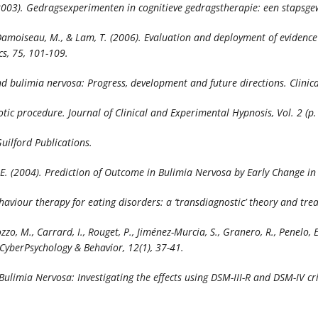
 (2003). Gedragsexperimenten in cognitieve gedragstherapie: een stapsge
C., Damoiseau, M., & Lam, T. (2006). Evaluation and deployment of evide
cs, 75
, 101-109.
and bulimia nervosa: Progress, development and future directions.
Clinic
notic procedure.
Journal of Clinical and Experimental Hypnosis, Vol. 2
(p.
uilford Publications.
ce, E. (2004). Prediction of Outcome in Bulimia Nervosa by Early Change 
behaviour therapy for eating disorders: a ‘transdiagnostic’ theory and tr
zzo, M., Carrard, I., Rouget, P., Jiménez-Murcia, S., Granero, R., Penelo, 
CyberPsychology & Behavior
,
12
(1), 37-41.
Bulimia Nervosa: Investigating the effects using DSM-III-R and DSM-IV cr