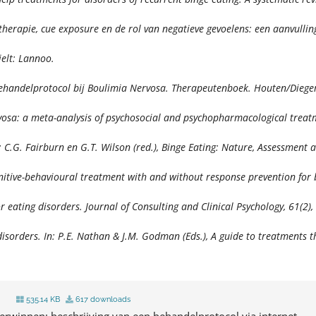
stherapie, cue exposure en de rol van negatieve gevoelens: een aanvullin
ielt: Lannoo.
ehandelprotocol bij Boulimia Nervosa. Therapeutenboek.
Houten/Diegem
ervosa: a meta-analysis of psychosocial and psychopharmacological trea
: C.G. Fairburn en G.T. Wilson (red.),
Binge Eating: Nature, Assessment 
 Cognitive-behavioural treatment with and without response prevention for
or eating disorders.
Journal of Consulting and Clinical Psychology, 61
(2)
disorders. In: P.E. Nathan & J.M. Godman (Eds.),
A guide to treatments t
535.14 KB
617 downloads