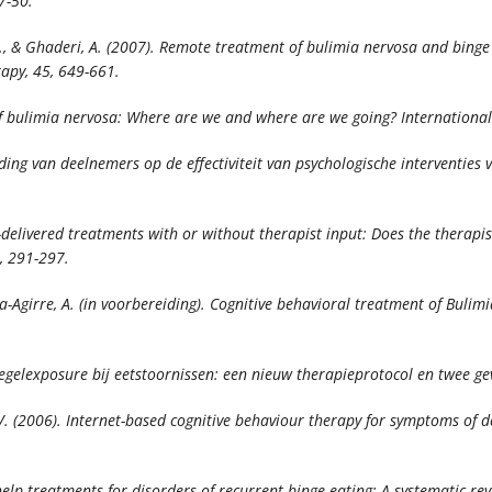
27-50.
t, M., & Ghaderi, A. (2007). Remote treatment of bulimia nervosa and bing
apy, 45
, 649-661.
nt of bulimia nervosa: Where are we and where are we going?
International
ing van deelnemers op de effectiviteit van psychologische interventies v
t-delivered treatments with or without therapist input: Does the therapis
), 291-297.
eria-Agirre, A. (in voorbereiding). Cognitive behavioral treatment of Bu
spiegelexposure bij eetstoornissen: een nieuw therapieprotocol en twee g
 Pop, V. (2006). Internet-based cognitive behaviour therapy for symptoms o
lf-help treatments for disorders of recurrent binge eating: A systematic re