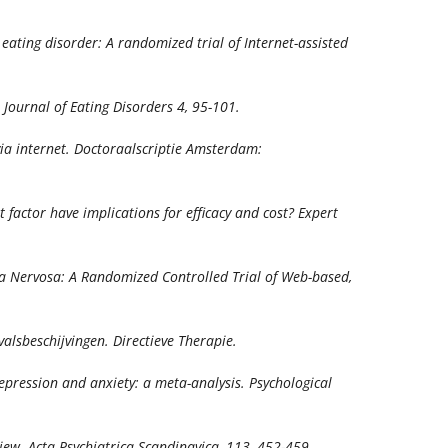
e eating disorder: A randomized trial of Internet-assisted
 Journal of Eating Disorders 4,
95-101.
ia internet
. Doctoraalscriptie Amsterdam:
t factor have implications for efficacy and cost?
Expert
limia Nervosa: A Randomized Controlled Trial of Web-based,
evalsbeschijvingen.
Directieve Therapie
.
f depression and anxiety: a meta-analysis.
Psychological
view.
Acta Psychiatrica Scandinavica, 113,
452-459.