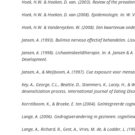
Hoek, H.W. & Hoeken, D. van. (2003). Review of the prevalen
Hoek, H.W. & Hoeken, D. van (2008). Epidemiologie. In: W. 
Hoek, H.W. & Vandereycken, W. (2008). Een kwarteeuw onde
Jansen, A. (1993).
Bulimia nervosa effectief behandelen
. Lis
Jansen, A. (1998). Lichaamsbeeldtherapie. In: A. Jansen & A
Development.
Jansen, A., & Meijboom, A. (1997). Cue exposure voor mens
Key, A., George, C.L., Beattie, D., Stammers, K., Lacey, H.,
desensitization process.
International Journal of Eating Diso
Korrelboom, K., & Broeke, E. ten (2004).
Geïntegreerde cogni
Lange, A. (2006).
Gedragsverandering in gezinnen: cognitiev
Lange, A., Richard, R., Gest, A., Vries, M. de, & Lodder, L. (199