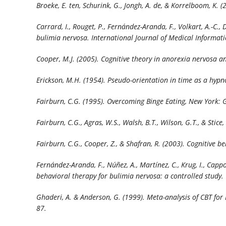
Broeke, E. ten, Schurink, G., Jongh, A. de, & Korrelboom, K.
Carrard, I., Rouget, P., Fernández-Aranda, F., Volkart, A.-
bulimia nervosa.
International Journal of Medical Informati
Cooper, M.J. (2005). Cognitive theory in anorexia nervosa 
Erickson, M.H. (1954). Pseudo-orientation in time as a hyp
Fairburn, C.G. (1995).
Overcoming Binge Eating,
New York: G
Fairburn, C.G., Agras, W.S., Walsh, B.T., Wilson, G.T., & Sti
Fairburn, C.G., Cooper, Z., & Shafran, R. (2003). Cognitive 
Fernández-Aranda, F., Núñez, A., Martínez, C., Krug, I., Cappo
behavioral therapy for bulimia nervosa: a controlled study.
Ghaderi, A. & Anderson, G. (1999). Meta-analysis of CBT for 
87.