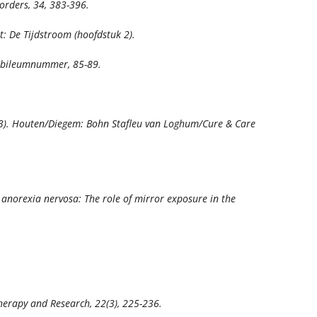
sorders, 34,
383-396.
: De Tijdstroom (hoofdstuk 2).
, Jubileumnummer,
85-89.
3). Houten/Diegem: Bohn Stafleu van Loghum/Cure & Care
r anorexia nervosa: The role of mirror exposure in the
herapy and Research, 22
(3), 225-236.