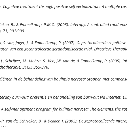
7). Cognitive treatment through positive self-verbalization; A multiple cas
Schrieken, B., & Emmelkamp, P.M.G. (2003). Interapy: A controlled random
y, 71,
901-909.
ven, S. van, Jager, J., & Emmelkamp, P. (2007). Geprotocolleerde cognitiev
ultaten van een gecontroleerde gerandomiseerde trial.
Directieve Therapi
d, J., Schrijver, M., Mehra. S., Ven, J-P. van de, & Emmelkamp, P. (2005)
schotherapie, 31
(5), 355-376.
ingrediënten in de behandeling van boulimia nervosa: Stoppen met compens
 Interapy burn-out; preventie en behandeling van burn-out via internet.
Di
94). A self-management program for bulimia nervosa: The elements, the ra
J.-P. van de, Schrieken, B., & Dekker, J. (2005). De geprotocolleerde Inte