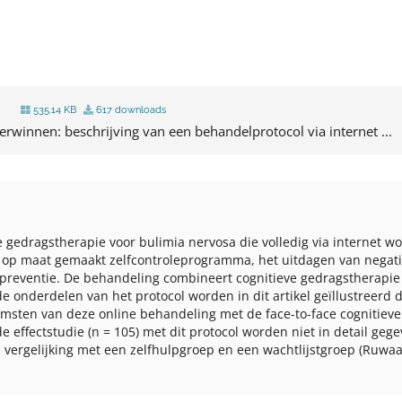
535.14 KB
617 downloads
erwinnen: beschrijving van een behandelprotocol via internet ...
eve gedragstherapie voor bulimia nervosa die volledig via internet 
een op maat gemaakt zelfcontroleprogramma, het uitdagen van negat
alpreventie. De behandeling combineert cognitieve gedragstherap
de onderdelen van het protocol worden in dit artikel geïllustreerd
msten van deze online behandeling met de face-to-face cognitiev
effectstudie (n = 105) met dit protocol worden niet in detail gege
n vergelijking met een zelfhulpgroep en een wachtlijstgroep (Ruwaar