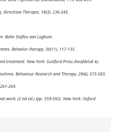
g.
Directieve Therapie, 18
(3), 236-245.
: Bohn Stafleu van Loghum.
tments.
Behavior therapy, 30
(11
),
117-135.
and treatment
. New York: Guilford Press (hoofdstuk 6).
 bulimia.
Behaviour Research and Therapy, 29
(6), 575-583.
, 261-269.
hat work,
(2
nd
ed.) (pp. 559-592). New York: Oxford