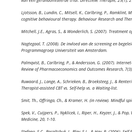
van een gerandomiseerde trial.
Directieve Therapie, 25
(1), 
Ljotsson, B., Lundin, C., Mitsell, K., Carlbring, P., Ramklin
cognitive behavioural therapy.
Behaviour Research and Ther
Mitchell, J.E., Agras, S., & Wonderlich, S. (2007). Treatme
Nagtegaal, T. (2008).
De invloed van de screening en begeleid
Programmagroep Universiteit van Amsterdam.
Palmqvist, B., Carlbring, P., & Andersson, G. (2007). Interne
Review of Pharmacoeconomics and Outcomes Research, 7
(3
Ruwaard, J., Lange, A., Schrieken, B., Broeksteeg, J., & Rent
Therapist-assisted CBT vs. Self-help vs. a Waiting-list.
Smit, Th., Offringa, Ch., & Kramer, H. (in review). Mindful 
Spek, V., Cuijpers, P., Nyklicek, I., Riper, H., Keyzer, J., &
Medicine, 20
, 1-10.
Stefano, S.C., Bacaltchuk, J., Blay, S.L., & Hay, P. (2006). Se