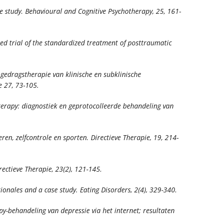
e study.
Behavioural and Cognitive Psychotherapy, 25,
161-
ized trial of the standardized treatment of posttraumatic
e gedragstherapie van klinische en subklinische
e 27,
73-105.
. Interapy: diagnostiek en geprotocolleerde behandeling van
eren, zelfcontrole en sporten.
Directieve Therapie, 19
, 214-
rectieve Therapie, 23
(2), 121-145.
tionales and a case study.
Eating Disorders, 2
(4), 329-340.
rapy-behandeling van depressie via het internet; resultaten