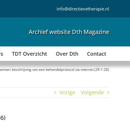
info@directievetherapie.nl
Archief website Dth Magazine
rs
TDT Overzicht
Over Dth
Contact
innen: beschrijving van een behandelprotocol via internet (29-1-26)
Vorige
Volgende
6)