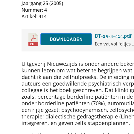
Jaargang 25 (2005)
Nummer: 4
Artikel: 414
DT-25-4-414.pdf
DOWNLOADEN
Een vat vol feitjes ..
Uitgeverij Nieuwezijds is onder andere beke
kunnen lezen om wat beter te begrijpen wat 
dacht ik aan die zelfhulpreeks. De inleiding 
auteurs een goedwillende psychiatrisch verp
collegae is het boek geschreven. Dat klinkt g
zoals: percentage borderline patiënten in d
onder borderline patiënten (70%), automuti
een rijtje gezet: psychodynamisch, zelfpsych
therapie; dialectische gedragstherapie (Lin
integreren, en geven zelfs stappenplannen.