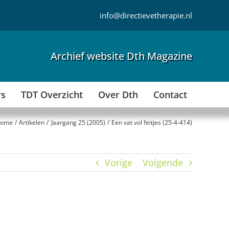
info@directievetherapie.nl
Archief website Dth Magazine
rs
TDT Overzicht
Over Dth
Contact
ome
Artikelen
Jaargang 25 (2005)
Een vat vol feitjes (25-4-414)
Vorige
Volgende