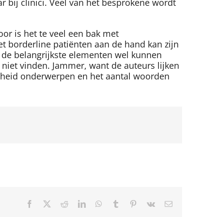
 bij clinici. Veel van het besprokene wordt
or is het te veel een bak met
met borderline patiënten aan de hand kan zijn
je de belangrijkste elementen wel kunnen
 niet vinden. Jammer, want de auteurs lijken
lheid onderwerpen en het aantal woorden
Facebook
X
Reddit
LinkedIn
WhatsApp
Tumblr
Pinterest
Vk
E-
mail