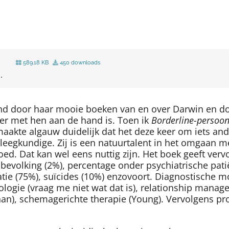
589.18 KB
450 downloads
.
nd door haar mooie boeken van en over Darwin en doo
er met hen aan de hand is. Toen ik
Borderline-persoon
maakte algauw duidelijk dat het deze keer om iets and
leegkundige. Zij is een natuurtalent in het omgaan m
oed. Dat kan wel eens nuttig zijn. Het boek geeft verv
e bevolking (2%), percentage onder psychiatrische pat
latie (75%), suïcides (10%) enzovoort. Diagnostisch
ologie (vraag me niet wat dat is), relationship manag
ehan), schemagerichte therapie (Young). Vervolgens p