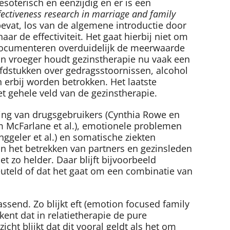
 esoterisch en eenzijdig en er is een
fectiveness research in marriage and family
evat, los van de algemene introductie door
r de effectiviteit. Het gaat hierbij niet om
 documenteren overduidelijk de meerwaarde
dan vroeger houdt gezinstherapie nu vaak een
ofdstukken over gedragsstoornissen, alcohol
n erbij worden betrokken. Het laatste
het gehele veld van de gezinstherapie.
ing van drugsgebruikers (Cynthia Rowe en
iam McFarlane et al.), emotionele problemen
geler et al.) en somatische ziekten
n het betrekken van partners en gezinsleden
t zo helder. Daar blijft bijvoorbeeld
leuteld of dat het gaat om een combinatie van
ssend. Zo blijkt eft (emotion focused family
kent dat in relatietherapie de pure
ht blijkt dat dit vooral geldt als het om