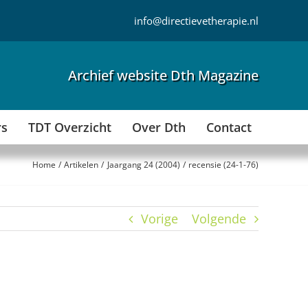
info@directievetherapie.nl
Archief website Dth Magazine
rs
TDT Overzicht
Over Dth
Contact
Home
Artikelen
Jaargang 24 (2004)
recensie (24-1-76)
Vorige
Volgende