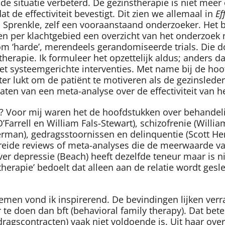
is de situatie verbeterd. De gezinstherapie is niet meer
de effectiviteit bevestigt. Dit zien we allemaal in
Ef
 Sprenkle, zelf een vooraanstaand onderzoeker. Het b
n per klachtgebied een overzicht van het onderzoek naa
 om ‘harde’, merendeels gerandomiseerde trials. Die
therapie. Ik formuleer het opzettelijk aldus; anders 
met systeemgerichte interventies. Met name bij de ho
ter lukt om de patiënt te motiveren als de gezinslede
ltaten van een meta-analyse over de effectiviteit van 
? Voor mij waren het de hoofdstukken over behandel
’Farrell en William Fals-Stewart), schizofrenie (Will
man), gedragsstoornissen en delinquentie (Scott Heng
reide reviews of meta-analyses die de meerwaarde va
r depressie (Beach) heeft dezelfde teneur maar is nie
etherapie’ bedoelt dat alleen aan de relatie wordt ges
men vond ik inspirerend. De bevindingen lijken verra
 te doen dan bft (behavioral family therapy). Dat bete
gscontracten) vaak niet voldoende is. Uit haar overzic