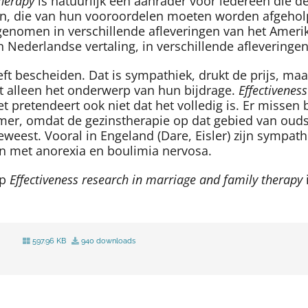
therapy
is natuurlijk een aanrader voor iedereen die d
n, die van hun vooroordelen moeten worden afgeholpe
pgenomen in verschillende afleveringen van het Amer
 Nederlandse vertaling, in verschillende afleveringe
eft bescheiden. Dat is sympathiek, drukt de prijs, maa
t alleen het onderwerp van hun bijdrage.
Effectivenes
Het pretendeert ook niet dat het volledig is. Er misse
mer, omdat de gezinstherapie op dat gebied van oudsh
eweest. Vooral in Engeland (Dare, Eisler) zijn sympath
en met anorexia en boulimia nervosa.
op
Effectiveness research in marriage and family therapy
i
597.96 KB
940 downloads