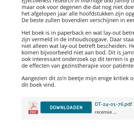
Effectiveness research in marriage and family 
maar ook voor degenen die dat nog niet doe
het afgelopen jaar alle hoofdstukken zijn o
De beste zullen bovendien verschijnen in een
Het boek is in paperback en wat lay-out betr
zijn vermeld in de inhoudsopgave. Daar staa
niet alleen wat lay-out betreft bescheiden. 
komen bijvoorbeeld niet aan bod. Dit is jam
ook interessant onderzoek op dit terrein is g
de effecten van gezinstherapie voor patiënt
Aangezien dit zo’n beetje mijn enige kritiek 
dit boek vind.
DT-24-01-76.pdf
DOWNLOADEN
recensie ...