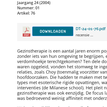
Jaargang 24 (2004)
Nummer: 01
Artikel: 76
DT-24-01-76.pdf
DOWNLOADEN
recensie ...
Gezinstherapie is een aantal jaren enorm po
zonder iets van hun omgeving te begrijpen, e
verdomhoekje terechtgekomen? Ten dele doo
waren opgeleid, vonden het stomweg te ing
relaties, zoals Choy (toenmalig voorzitter va
hoofdoorzaken. Die hadden te maken met twe
types met esoterische rigide opvattingen, wa
interventies (de Milanese school). Het pleit 
gezinstherapie was ook eenzijdig. De focus l
was bedroevend weinig affiniteit met onderz