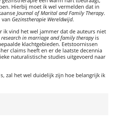
e gezinstherapie een warm hart toedraagt,
n. Hierbij moet ik wel vermelden dat in
ikaanse
Journal of Marital and Family Therapy
.
n van
Gezinstherapie Wereldwijd
.
r ik vind het wel jammer dat de auteurs niet
s research in marriage and family therapy
is
n bepaalde klachtgebieden. Eetstoornissen
er claims heeft en er de laatste decennia
ieke naturalistische studies uitgevoerd naar
s, zal het wel duidelijk zijn hoe belangrijk ik