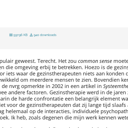
597.96 KB
940 downloads
pulair geweest. Terecht. Het zou
common sense
moete
n die omgeving erbij te betrekken. Hoezo is de gezin
r iets waar de gezinstherapeuten niets aan konden 
ewikkeld om meerdere mensen te zien. Bovendien ken
n de nvrg opmerkte in 2002 in een artikel in
Systeemth
e andere factoren. Gezinstherapie werd in de jaren
arin de harde confrontatie een belangrijk element wa
niet voor de gezinstherapeuten dat zij lange tijd slaa
ag helemaal op de interacties, individuele psychopath
oek. Ik heb, zoals degenen die mijn werk kennen wete