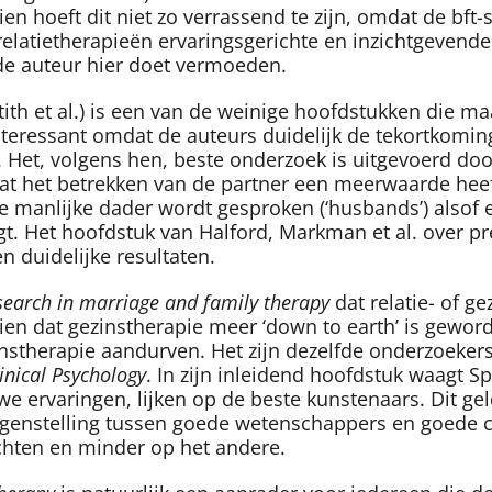
en hoeft dit niet zo verrassend te zijn, omdat de bft-s
 relatietherapieën ervaringsgerichte en inzichtgevende
s de auteur hier doet vermoeden.
ith et al.) is een van de weinige hoofdstukken die m
n interessant omdat de auteurs duidelijk de tekortko
 Het, volgens hen, beste onderzoek is uitgevoerd door 
at het betrekken van de partner een meerwaarde heef
e manlijke dader wordt gesproken (‘husbands’) alsof e
t. Het hoofdstuk van Halford, Markman et al. over pr
n duidelijke resultaten.
esearch in marriage and family therapy
dat relatie- of ge
 zien dat gezinstherapie meer ‘down to earth’ is gewor
instherapie aandurven. Het zijn dezelfde onderzoeke
inical Psychology
. In zijn inleidend hoofdstuk waagt S
 ervaringen, lijken op de beste kunstenaars. Dit ge
enstelling tussen goede wetenschappers en goede clinic
richten en minder op het andere.