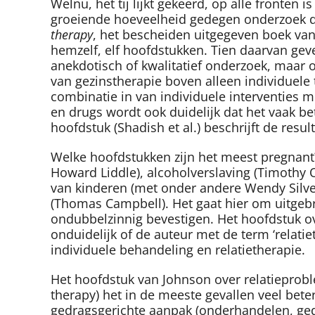
Welnu, het tij lijkt gekeerd, op alle fronten 
groeiende hoeveelheid gedegen onderzoek dat 
therapy
, het bescheiden uitgegeven boek van
hemzelf, elf hoofdstukken. Tien daarvan geve
anekdotisch of kwalitatief onderzoek, maar
van gezinstherapie boven alleen individuele 
combinatie in van individuele interventies 
en drugs wordt ook duidelijk dat het vaak be
hoofdstuk (Shadish et al.) beschrijft de resu
Welke hoofdstukken zijn het meest pregnant
Howard Liddle), alcoholverslaving (Timothy O
van kinderen (met onder andere Wendy Silver
(Thomas Campbell). Het gaat hier om uitgeb
ondubbelzinnig bevestigen. Het hoofdstuk ove
onduidelijk of de auteur met de term ‘relati
individuele behandeling en relatietherapie.
Het hoofdstuk van Johnson over relatieproble
therapy) het in de meeste gevallen veel beter
gedragsgerichte aanpak (onderhandelen, gedra