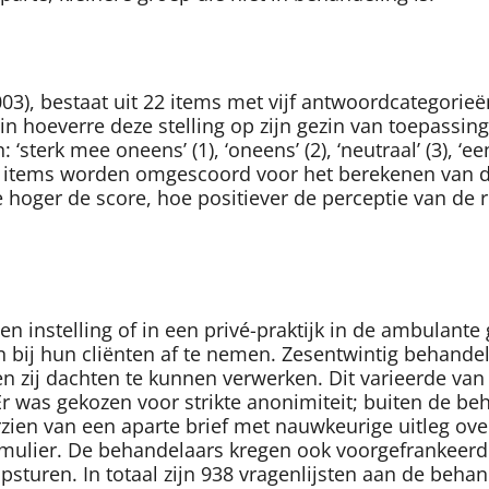
003), bestaat uit 22 items met vijf antwoordcategorieën
hoeverre deze stelling op zijn gezin van toepassing 
terk mee oneens’ (1), ‘oneens’ (2), ‘neutraal’ (3), ‘eens
ve items worden omgescoord voor het berekenen van 
oe hoger de score, hoe positiever de perceptie van de 
instelling of in een privé-praktijk in de ambulante ge
 bij hun cliënten af te nemen. Zesentwintig behandel
 zij dachten te kunnen verwerken. Dit varieerde van 1
Er was gekozen voor strikte anonimiteit; buiten de 
orzien van een aparte brief met nauwkeurige uitleg o
mulier. De behandelaars kregen ook voorgefrankeerde
psturen. In totaal zijn 938 vragenlijsten aan de behan