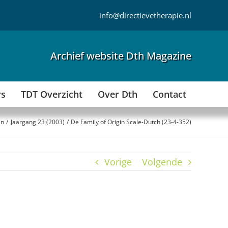
info@directievetherapie.nl
Archief website Dth Magazine
rs
TDT Overzicht
Over Dth
Contact
en
Jaargang 23 (2003)
De Family of Origin Scale-Dutch (23-4-352)
Vorige
Volgende