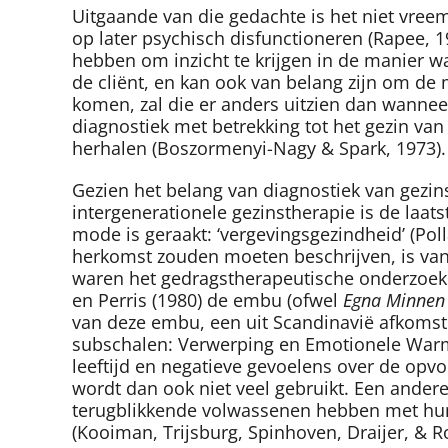
Uitgaande van die gedachte is het niet vreem
op later psychisch disfunctioneren (Rapee, 
hebben om inzicht te krijgen in de manier w
de cliënt, en kan ook van belang zijn om de
komen, zal die er anders uitzien dan wanneer 
diagnostiek met betrekking tot het gezin v
herhalen (Boszormenyi-Nagy & Spark, 1973).
Gezien het belang van diagnostiek van gezi
intergenerationele gezinstherapie is de laa
mode is geraakt: ‘vergevingsgezindheid’ (Po
herkomst zouden moeten beschrijven, is van
waren het gedragstherapeutische onderzoeke
en Perris (1980) de embu (ofwel
Egna Minnen 
van deze embu, een uit Scandinavië afkomsti
subschalen: Verwerping en Emotionele Warm
leeftijd en negatieve gevoelens over de opvoe
wordt dan ook niet veel gebruikt. Een andere 
terugblikkende volwassenen hebben met hun v
(Kooiman, Trijsburg, Spinhoven, Draijer, & R