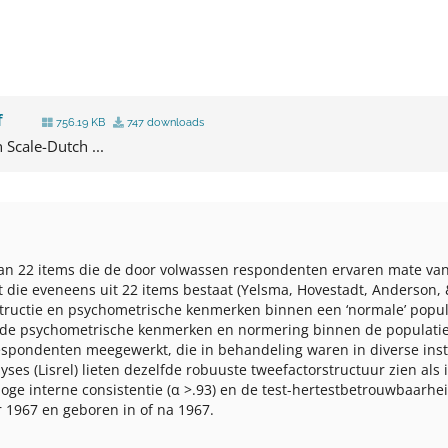
f
756.19 KB
747 downloads
 Scale-Dutch ...
t van 22 items die de door volwassen respondenten ervaren mate v
st die eveneens uit 22 items bestaat (Yelsma, Hovestadt, Anderson,
structie en psychometrische kenmerken binnen een ‘normale’ popula
t de psychometrische kenmerken en normering binnen de populatie
spondenten meegewerkt, die in behandeling waren in diverse instel
lyses (Lisrel) lieten dezelfde robuuste tweefactorstructuur zien a
 interne consistentie (α >.93) en de test-hertestbetrouwbaarheid 
r 1967 en geboren in of na 1967.