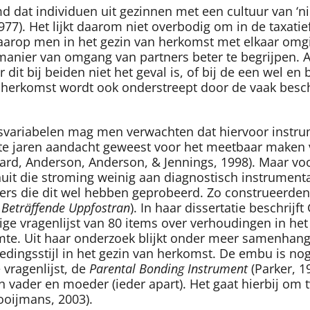
d dat individuen uit gezinnen met een cultuur van ‘ni
1977). Het lijkt daarom niet overbodig om in de taxat
aarop men in het gezin van herkomst met elkaar omging
 manier van omgang van partners beter te begrijpen. 
dit bij beiden niet het geval is, of bij de een wel en
an herkomst wordt ook onderstreept door de vaak bes
nsvariabelen mag men verwachten dat hiervoor instru
tste jaren aandacht geweest voor het meetbaar maken v
llard, Anderson, Anderson, & Jennings, 1998). Maar vo
uit die stroming weinig aan diagnostisch instrumen
rs die dit wel hebben geprobeerd. Zo construeerden 
Beträffende Uppfostran
). In haar dissertatie beschri
ge vragenlijst van 80 items over verhoudingen in het 
te. Uit haar onderzoek blijkt onder meer samenhan
dingsstijl in het gezin van herkomst. De embu is noga
vragenlijst, de
Parental Bonding Instrument
(Parker, 1
ader en moeder (ieder apart). Het gaat hierbij om tw
ooijmans, 2003).