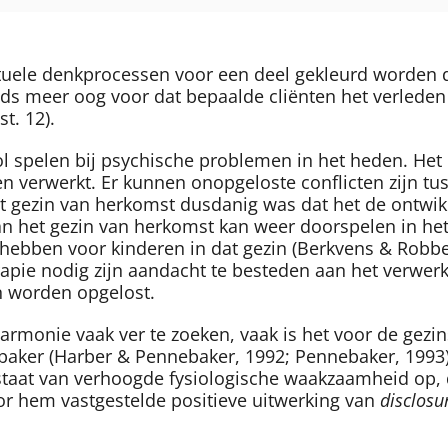
tuele denkprocessen voor een deel gekleurd worden d
eds meer oog voor dat bepaalde cliënten het verleden
t. 12).
l spelen bij psychische problemen in het heden. Het 
n verwerkt. Er kunnen onopgeloste conflicten zijn tu
het gezin van herkomst dusdanig was dat het de ontwik
van het gezin van herkomst kan weer doorspelen in he
ebben voor kinderen in dat gezin (Berkvens & Robbe, 
rapie nodig zijn aandacht te besteden aan het verwerk
n worden opgelost.
 harmonie vaak ver te zoeken, vaak is het voor de gez
baker (Harber & Pennebaker, 1992; Pennebaker, 1993) r
staat van verhoogde fysiologische waakzaamheid op, 
oor hem vastgestelde positieve uitwerking van
disclosu