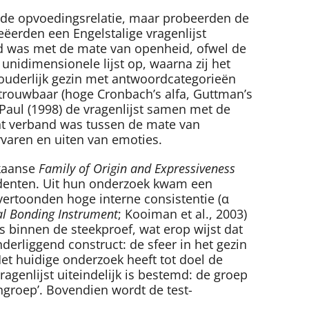
p de opvoedingsrelatie, maar probeerden de
eëerden een Engelstalige vragenlijst
eld was met de mate van openheid, ofwel de
unidimensionele lijst op, waarna zij het
et ouderlijk gezin met antwoordcategorieën
betrouwbaar (hoge Cronbach’s alfa, Guttman’s
 Paul (1998) de vragenlijst samen met de
ant verband was tussen de mate van
rvaren en uiten van emoties.
ikaanse
Family of Origin and Expressiveness
udenten. Uit hun onderzoek kwam een
ertoonden hoge interne consistentie (α
al Bonding Instrument
; Kooiman et al., 2003)
s binnen de steekproef, wat erop wijst dat
nderliggend construct: de sfeer in het gezin
Het huidige onderzoek heeft tot doel de
enlijst uiteindelijk is bestemd: de groep
groep’. Bovendien wordt de test-