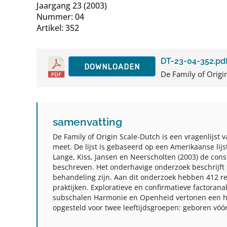
Jaargang 23 (2003)
Nummer: 04
Artikel: 352
DT-23-04-352.pd
DOWNLOADEN
De Family of Origin
samenvatting
De Family of Origin Scale-Dutch is een vragenlijs
meet. De lijst is gebaseerd op een Amerikaanse lij
Lange, Kiss, Jansen en Neerscholten (2003) de con
beschreven. Het onderhavige onderzoek beschrijf
behandeling zijn. Aan dit onderzoek hebben 412 re
praktijken. Exploratieve en confirmatieve factorana
subschalen Harmonie en Openheid vertonen een hoge
opgesteld voor twee leeftijdsgroepen: geboren vóó