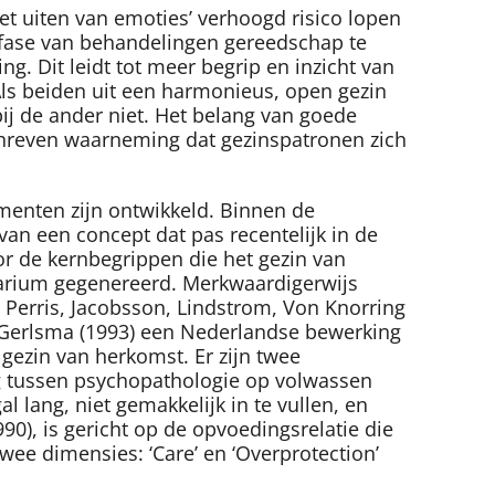
et uiten van emoties’ verhoogd risico lopen
iefase van behandelingen gereedschap te
. Dit leidt tot meer begrip en inzicht van
Als beiden uit een harmonieus, open gezin
 bij de ander niet. Het belang van goede
chreven waarneming dat gezinspatronen zich
menten zijn ontwikkeld. Binnen de
an een concept dat pas recentelijk in de
or de kernbegrippen die het gezin van
tarium gegenereerd. Merkwaardigerwijs
Perris, Jacobsson, Lindstrom, Von Knorring
jft Gerlsma (1993) een Nederlandse bewerking
gezin van herkomst. Er zijn twee
g tussen psychopathologie op volwassen
l lang, niet gemakkelijk in te vullen, en
990), is gericht op de opvoedingsrelatie die
ee dimensies: ‘Care’ en ‘Overprotection’