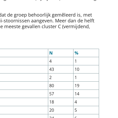
dat de groep behoorlijk gemêleerd is, met
i-stoornissen aangeven. Meer dan de helft
 de meeste gevallen cluster C (vermijdend,
N
%
4
1
43
10
2
1
80
19
57
14
18
4
20
5