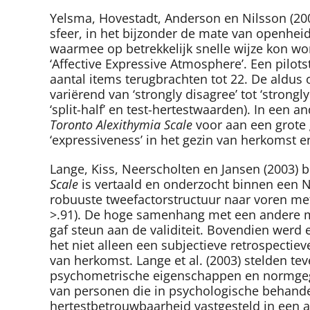
Yelsma, Hovestadt, Anderson en Nilsson (20
sfeer, in het bijzonder de mate van openheid 
waarmee op betrekkelijk snelle wijze kon wo
‘Affective Expressive Atmosphere’. Een pilot
aantal items terugbrachten tot 22. De aldus o
variërend van ‘strongly disagree’ tot ‘stron
‘split-half’ en test-hertestwaarden). In een
Toronto Alexithymia Scale
voor aan een grote 
‘expressiveness’ in het gezin van herkomst e
Lange, Kiss, Neerscholten en Jansen (2003)
Scale
is vertaald en onderzocht binnen een 
robuuste tweefactorstructuur naar voren me
>.91). De hoge samenhang met een andere me
gaf steun aan de validiteit. Bovendien werd 
het niet alleen een subjectieve retrospectiev
van herkomst. Lange et al. (2003) stelden te
psychometrische eigenschappen en normgegev
van personen die in psychologische behande
hertestbetrouwbaarheid vastgesteld in een ap