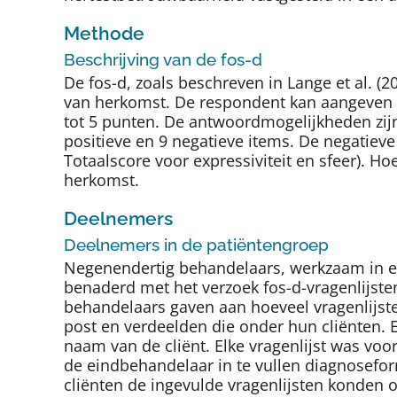
Methode
Beschrijving van de fos-d
De fos-d, zoals beschreven in Lange et al. (2
van herkomst. De respondent kan aangeven in 
tot 5 punten. De antwoordmogelijkheden zijn: ‘s
positieve en 9 negatieve items. De negatie
Totaalscore voor expressiviteit en sfeer). H
herkomst.
Deelnemers
Deelnemers in de patiëntengroep
Negenendertig behandelaars, werkzaam in een 
benaderd met het verzoek fos-d-vragenlijsten
behandelaars gaven aan hoeveel vragenlijsten
post en verdeelden die onder hun cliënten. 
naam van de cliënt. Elke vragenlijst was vo
de eindbehandelaar in te vullen diagnosefor
cliënten de ingevulde vragenlijsten konden o