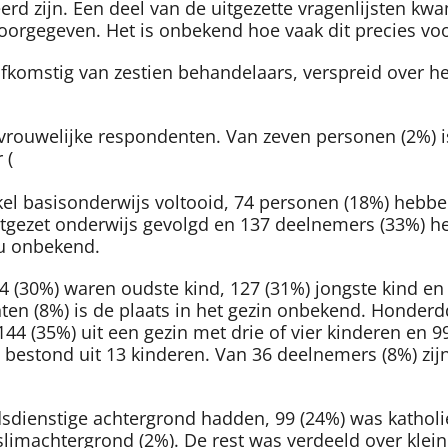
erd zijn. Een deel van de uitgezette vragenlijsten 
 doorgegeven. Het is onbekend hoe vaak dit precies v
n afkomstig van zestien behandelaars, verspreid over
 vrouwelijke respondenten. Van zeven personen (2%) 
 (
el basisonderwijs voltooid, 74 personen (18%) hebbe
gezet onderwijs gevolgd en 137 deelnemers (33%) he
au onbekend.
24 (30%) waren oudste kind, 127 (31%) jongste kind 
enten (8%) is de plaats in het gezin onbekend. Honde
144 (35%) uit een gezin met drie of vier kinderen en
in bestond uit 13 kinderen. Van 36 deelnemers (8%) z
dienstige achtergrond hadden, 99 (24%) was katholie
machtergrond (2%). De rest was verdeeld over kleine