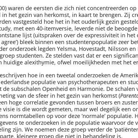
00) waren de eersten die zich niet concentreerden o
in het gezin van herkomst, in kaart te brengen. Zij cr
rden vastgesteld hoe het in het ouderlijk gezin gest
study, met een 40-itemversie, leverde niet de beoogde 
ntstane lijst (uitspraken over de expressiviteit in h
gly agree’) bleek binnen een studentenpopulatie zeer 
 ander onderzoek legden Yelsma, Hovestadt, Nilsson en
groep studenten. Ze stelden vast dat er een signific
n huidige alexithymie, ofwel moeilijkheden met het e
 beschrijven hoe in een tweetal onderzoeken de Amer
Nederlandse populatie van psychotherapeuten en st
t de subschalen Openheid en Harmonie. De schalen v
ting van de sfeer in het gezin van herkomst (
Parent
een hoge correlatie gevonden tussen broers en zuster
e visie is die wordt gemeten, maar wel degelijk een o
vens normtabellen op voor deze ‘normale’ populatie. 
ens te onderzoeken in de populatie waarvoor de vrag
ling zijn. We noemen deze groep verder de ‘patiënten
arte, kleinere groep die niet in behandeling is.