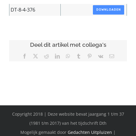
DT-8-4-376
DOWNLOADEN
Deel dit artikel met collega's
Facebook
X
Reddit
LinkedIn
WhatsApp
Tumblr
Pinterest
Vk
E-
mail
Copyright 2018 | Deze website bevat jaargang 1 t/m 37
(1981 t/m 2017) van het tijdschrift Dth
Mogelijk gemaakt door
Gedachten Uitpluizen
|