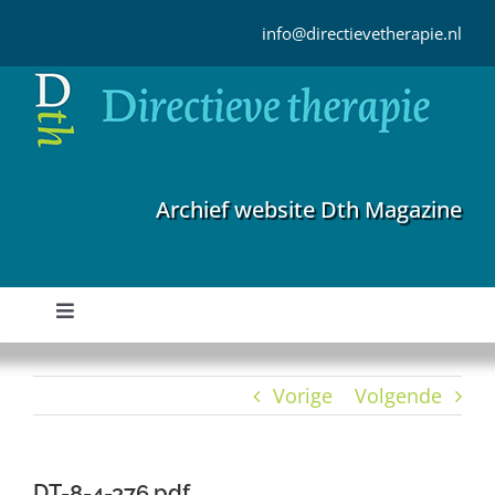
Ga
naar
info@directievetherapie.nl
inhoud
Archief website Dth Magazine
Toggle
Navigation
Home
Vorige
Volgende
Archief
DT-8-4-376.pdf