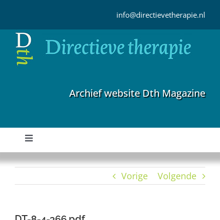
Ga
naar
info@directievetherapie.nl
inhoud
Archief website Dth Magazine
Toggle
Navigation
Home
Vorige
Volgende
Archief
DT-8-4-366.pdf