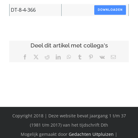
DT-8-4-366
DOWNLOADEN
Deel dit artikel met collega's
Facebook
X
Reddit
LinkedIn
WhatsApp
Tumblr
Pinterest
Vk
E-
mail
Copyright 2018 | Deze website bevat jaargang 1 t/m 37
(1981 t/m 2017) van het tijdschrift Dth
Mogelijk gemaakt door
Gedachten Uitpluizen
|