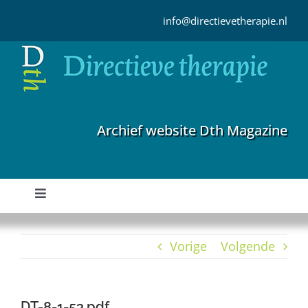
Ga
naar
info@directievetherapie.nl
inhoud
Archief website Dth Magazine
Toggle
Navigation
Home
Vorige
Volgende
Archief
DT-8-1-53.pdf