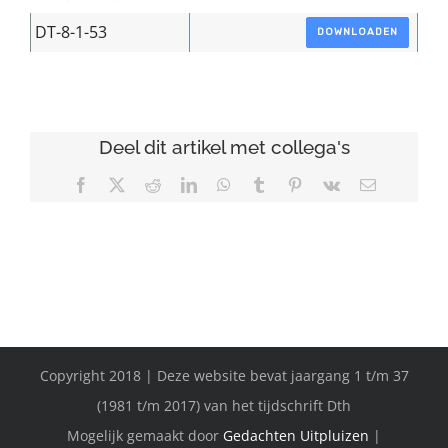
DT-8-1-53
DOWNLOADEN
Deel dit artikel met collega's
Facebook
X
Reddit
LinkedIn
WhatsApp
Tumblr
Pinterest
Vk
E-
mail
Copyright 2018 | Deze website bevat jaargang 1 t/m 37
(1981 t/m 2017) van het tijdschrift Dth
Mogelijk gemaakt door
Gedachten Uitpluizen
|