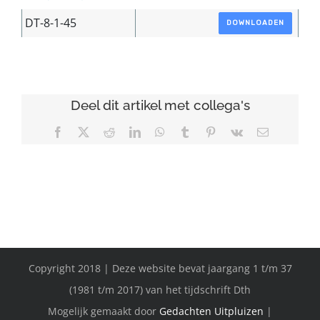
DT-8-1-45
DOWNLOADEN
Deel dit artikel met collega's
Facebook
X
Reddit
LinkedIn
WhatsApp
Tumblr
Pinterest
Vk
E-
mail
Copyright 2018 | Deze website bevat jaargang 1 t/m 37
(1981 t/m 2017) van het tijdschrift Dth
Mogelijk gemaakt door
Gedachten Uitpluizen
|