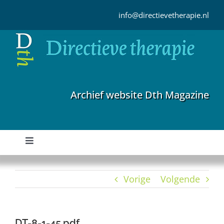
Ga
naar
info@directievetherapie.nl
inhoud
Archief website Dth Magazine
Toggle
Navigation
Home
Vorige
Volgende
Archief
DT-8-1-45.pdf