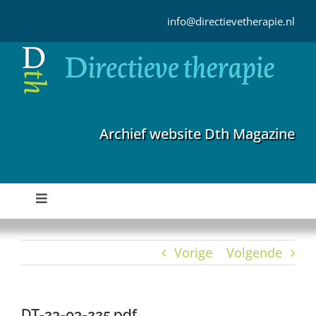
Ga
naar
info@directievetherapie.nl
inhoud
Archief website Dth Magazine
Toggle
Navigation
Home
Vorige
Volgende
Archief
DT-23-03-225.pdf