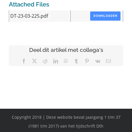
Attached Files
DT-23-03-225.pdf
DOWNLOADEN
Deel dit artikel met collega's
Facebook
X
Reddit
LinkedIn
WhatsApp
Tumblr
Pinterest
Vk
E-
mail
Copyright 2018 | Deze website bevat jaargang 1 t/m 37
(1981 t/m 2017) van het tijdschrift Dth