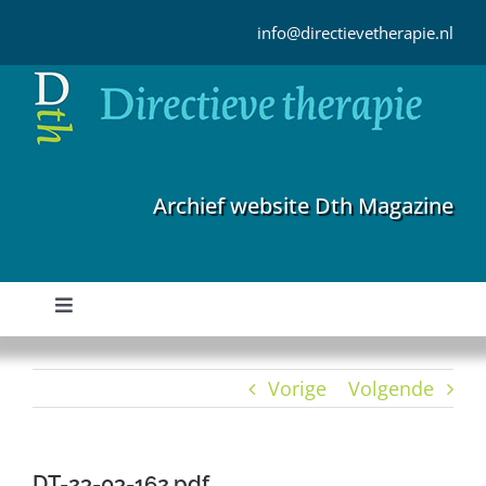
Ga
naar
info@directievetherapie.nl
inhoud
Archief website Dth Magazine
Toggle
Navigation
Home
Vorige
Volgende
Archief
DT-23-03-162.pdf