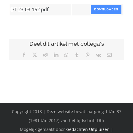
DT-23-03-162.pdf
DOWNLOADEN
Deel dit artikel met collega's
Facebook
X
Reddit
LinkedIn
WhatsApp
Tumblr
Pinterest
Vk
E-
mail
Copyright 2018 | Deze website bevat jaargang 1 t/m 37
(1981 t/m 2017) van het tijdschrift Dth
Mogelijk gemaakt door
Gedachten Uitpluizen
|