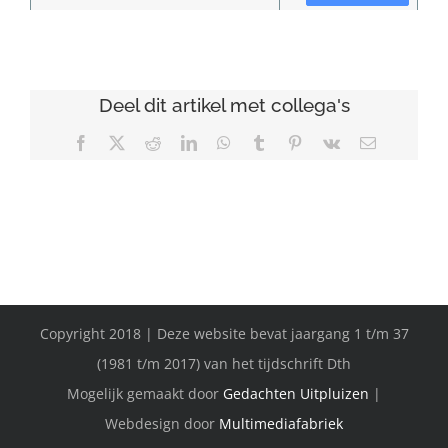
Deel dit artikel met collega's
Facebook
X
Reddit
LinkedIn
WhatsApp
Tumblr
Pinterest
Vk
E-
mail
Copyright 2018 | Deze website bevat jaargang 1 t/m 37
(1981 t/m 2017) van het tijdschrift Dth
Mogelijk gemaakt door
Gedachten Uitpluizen
|
Webdesign door
Multimediafabriek