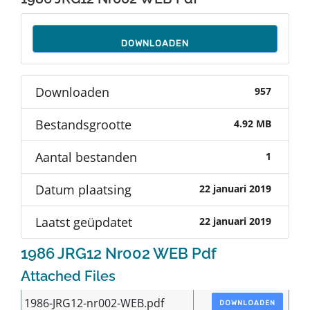
Auteurs
DOWNLOADEN
TDT Overzicht
Downloaden
957
Over Dth
Bestandsgrootte
4.92 MB
Contact
Aantal bestanden
1
Datum plaatsing
22 januari 2019
Laatst geüpdatet
22 januari 2019
1986 JRG12 Nr002 WEB Pdf
Attached Files
1986-JRG12-nr002-WEB.pdf
DOWNLOADEN