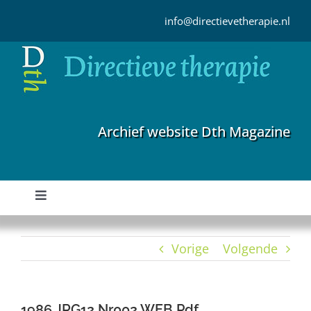
Ga
naar
info@directievetherapie.nl
inhoud
Archief website Dth Magazine
Toggle
Navigation
Home
Vorige
Volgende
Archief
1986 JRG12 Nr002 WEB Pdf