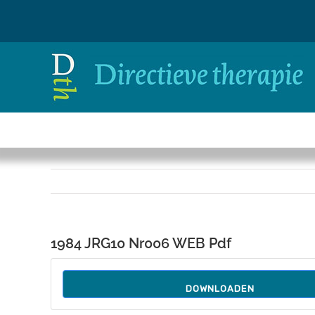
Ga
naar
inhoud
1984 JRG10 Nr006 WEB Pdf
DOWNLOADEN