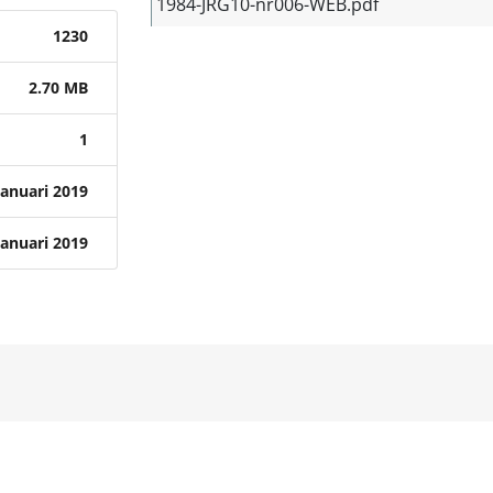
1984-JRG10-nr006-WEB.pdf
1230
2.70 MB
1
januari 2019
januari 2019