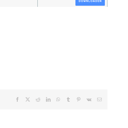
DOWNLOADEN
Facebook
X
Reddit
LinkedIn
WhatsApp
Tumblr
Pinterest
Vk
E-
mail