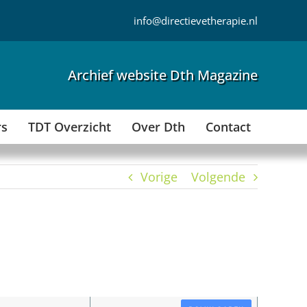
info@directievetherapie.nl
Archief website Dth Magazine
rs
TDT Overzicht
Over Dth
Contact
Vorige
Volgende