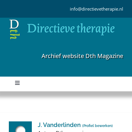
Ga
naar
info@directievetherapie.nl
inhoud
Archief website Dth Magazine
Toggle
Navigation
Home
Archief
J. Vanderlinden
(
Profiel bewerken
)