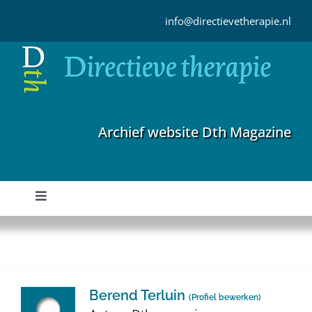
Ga
naar
info@directievetherapie.nl
inhoud
Archief website Dth Magazine
Toggle
Navigation
Home
Archief
Berend Terluin
(
Profiel bewerken
)