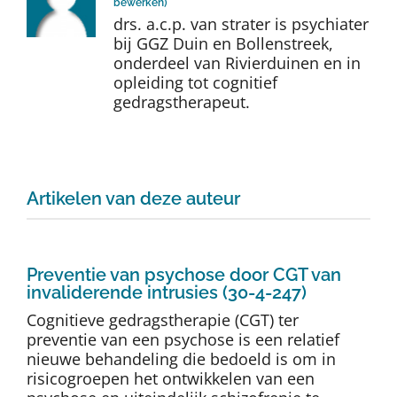
bewerken
)
Auteurs
drs. a.c.p. van strater is psychiater
bij GGZ Duin en Bollenstreek,
onderdeel van Rivierduinen en in
TDT Overzicht
opleiding tot cognitief
gedragstherapeut.
Over Dth
Contact
Artikelen van deze auteur
Preventie van psychose door CGT van
invaliderende intrusies (30-4-247)
Cognitieve gedragstherapie (CGT) ter
preventie van een psychose is een relatief
nieuwe behandeling die bedoeld is om in
risicogroepen het ontwikkelen van een