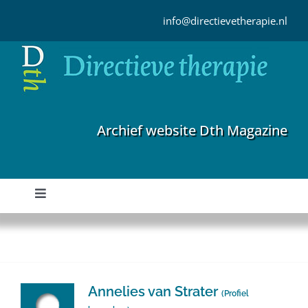
Ga
naar
info@directievetherapie.nl
inhoud
Archief website Dth Magazine
Toggle
Navigation
Home
Archief
Annelies van Strater
(
Profiel