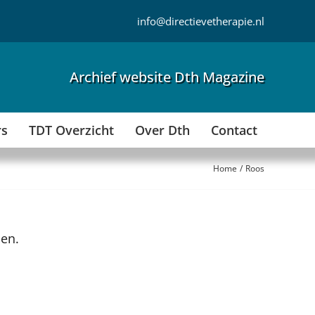
info@directievetherapie.nl
Archief website Dth Magazine
rs
TDT Overzicht
Over Dth
Contact
Home
Roos
den.