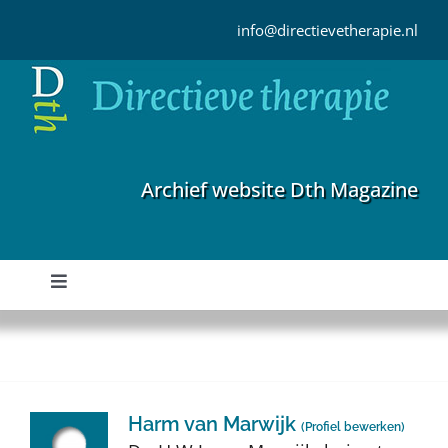
Ga
naar
info@directievetherapie.nl
inhoud
Archief website Dth Magazine
Toggle
Navigation
Home
Archief
Harm van Marwijk
(
Profiel bewerken
)