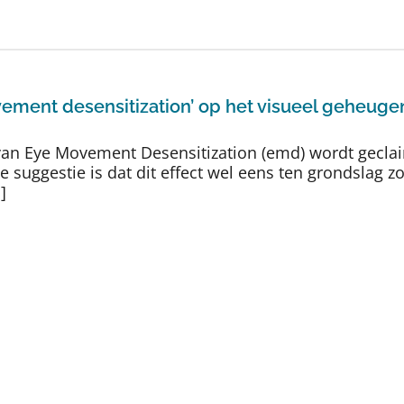
ement desensitization’ op het visueel geheuge
n van Eye Movement Desensitization (emd) wordt gecla
suggestie is dat dit effect wel eens ten grondslag z
]