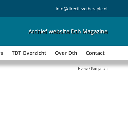
info@directievetherapie.nl
Archief website Dth Magazine
rs
TDT Overzicht
Over Dth
Contact
Home
Kampman