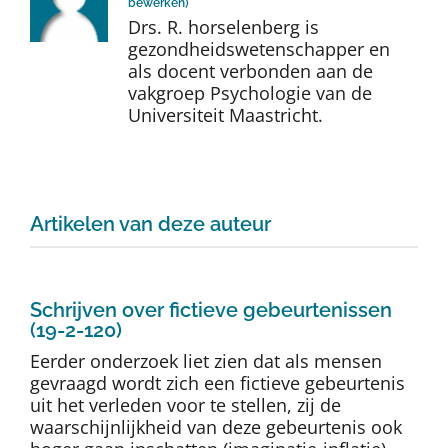
bewerken
)
Auteurs
Drs. R. horselenberg is
gezondheidswetenschapper en
als docent verbonden aan de
TDT Overzicht
vakgroep Psychologie van de
Universiteit Maastricht.
Over Dth
Contact
Artikelen van deze auteur
Schrijven over fictieve gebeurtenissen
(19-2-120)
Eerder onderzoek liet zien dat als mensen
gevraagd wordt zich een fictieve gebeurtenis
uit het verleden voor te stellen, zij de
waarschijnlijkheid van deze gebeurtenis ook