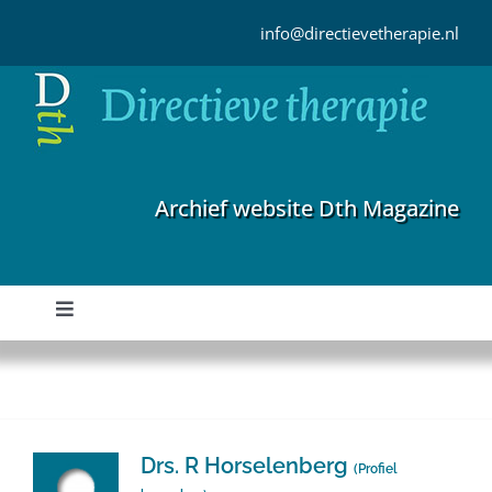
Ga
naar
info@directievetherapie.nl
inhoud
Archief website Dth Magazine
Toggle
Navigation
Home
Archief
Drs. R Horselenberg
(
Profiel