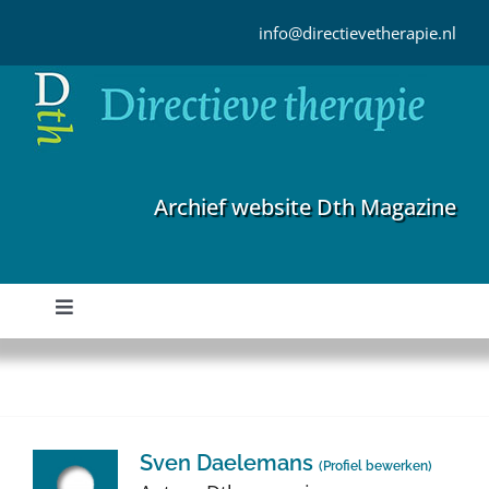
Ga
naar
info@directievetherapie.nl
inhoud
Archief website Dth Magazine
Toggle
Navigation
Home
Archief
Sven Daelemans
(
Profiel bewerken
)