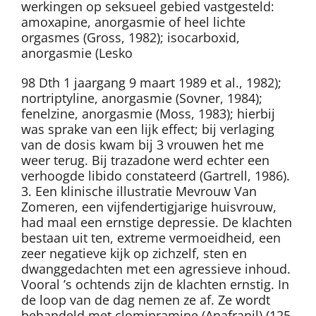
werkingen op seksueel gebied vastgesteld:
amoxapine, anorgasmie of heel lichte
orgasmes (Gross, 1982); isocarboxid,
anorgasmie (Lesko
98 Dth 1 jaargang 9 maart 1989 et al., 1982);
nortriptyline, anorgasmie (Sovner, 1984);
fenelzine, anorgasmie (Moss, 1983); hierbij
was sprake van een lijk effect; bij verlaging
van de dosis kwam bij 3 vrouwen het me
weer terug. Bij trazadone werd echter een
verhoogde libido constateerd (Gartrell, 1986).
3. Een klinische illustratie Mevrouw Van
Zomeren, een vijfendertigjarige huisvrouw,
had maal een ernstige depressie. De klachten
bestaan uit ten, extreme vermoeidheid, een
zeer negatieve kijk op zichzelf, sten en
dwanggedachten met een agressieve inhoud.
Vooral ’s ochtends zijn de klachten ernstig. In
de loop van de dag nemen ze af. Ze wordt
behandeld met clomipramine (Anafranil) (125