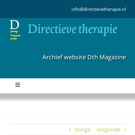
Ga
naar
info@directievetherapie.nl
inhoud
Archief website Dth Magazine
Toggle
Navigation
Home
Archief
Vorige
Volgende