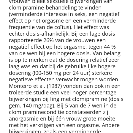
vrouwen bleek seksuele bijwerkingen van
clomipramine-behandeling te vinden
(verminderde interesse in seks, een negatief
effect op het orgasme en een verminderde
frequentie van de coïtus). Het effect was
echter dosis-afhankelijk. Bij een lage dosis
rapporteerde 26% van de vrouwen een
negatief effect op het orgasme, tegen 44 %
van de wen bij een hogere dosis. Van belang
is op te merken dat de dosering relatief zeer
laag was en dat bij de gebruikelijke hogere
dosering (!00-150 mg per 24 uur) sterkere
negatieve effecten verwacht mogen worden.
Monteiro et al. (1987) vonden dan ook in een
troleerde studie een veel hoger percentage
bijwerkingen bij ling met clomipramine (dosis
gem. 140 mg/dag). Bij 5 van de 7 wen in de
clomipramineconditie constateerden zij
anorgasmie en bij één vrouw grote moeite
met het verkrijgen van een orgasme. Andere
bijwerkingen, zoals een verminderde