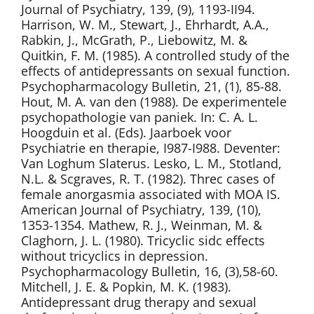
Journal of Psychiatry, 139, (9), 1193-II94.
Harrison, W. M., Stewart, J., Ehrhardt, A.A.,
Rabkin, J., McGrath, P., Liebowitz, M. &
Quitkin, F. M. (1985). A controlled study of the
effects of antidepressants on sexual function.
Psychopharmacology Bulletin, 21, (1), 85-88.
Hout, M. A. van den (1988). De experimentele
psychopathologie van paniek. In: C. A. L.
Hoogduin et al. (Eds). Jaarboek voor
Psychiatrie en therapie, I987-I988. Deventer:
Van Loghum Slaterus. Lesko, L. M., Stotland,
N.L. & Scgraves, R. T. (1982). Threc cases of
female anorgasmia associated with MOA IS.
American Journal of Psychiatry, 139, (10),
1353-1354. Mathew, R. J., Weinman, M. &
Claghorn, J. L. (1980). Tricyclic sidc effects
without tricyclics in depression.
Psychopharmacology Bulletin, 16, (3),58-60.
Mitchell, J. E. & Popkin, M. K. (1983).
Antidepressant drug therapy and sexual