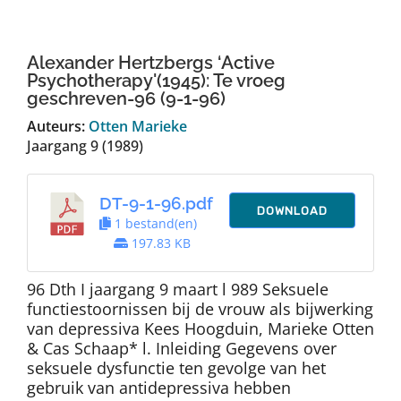
Auteurs
Alexander Hertzbergs ‘Active
TDT Overzicht
Psychotherapy'(1945): Te vroeg
geschreven-96 (9-1-96)
Auteurs:
Otten Marieke
Over Dth
Jaargang 9 (1989)
Contact
DT-9-1-96.pdf
DOWNLOAD
1 bestand(en)
197.83 KB
96 Dth I jaargang 9 maart l 989 Seksuele
functiestoornissen bij de vrouw als bijwerking
van depressiva Kees Hoogduin, Marieke Otten
& Cas Schaap* l. Inleiding Gegevens over
seksuele dysfunctie ten gevolge van het
gebruik van antidepressiva hebben