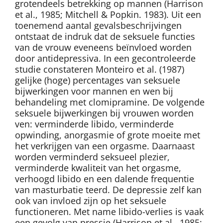
grotendeels betrekking op mannen (Harrison
et al., 1985; Mitchell & Popkin. 1983). Uit een
toenemend aantal gevalsbeschrijvingen
ontstaat de indruk dat de seksuele functies
van de vrouw eveneens beïnvloed worden
door antidepressiva. In een gecontroleerde
studie constateren Monteiro et al. (1987)
gelijke (hoge) percentages van seksuele
bijwerkingen voor mannen en wen bij
behandeling met clomipramine. De volgende
seksuele bijwerkingen bij vrouwen worden
ven: verminderde libido, verminderde
opwinding, anorgasmie of grote moeite met
het verkrijgen van een orgasme. Daarnaast
worden verminderd seksueel plezier,
verminderde kwaliteit van het orgasme,
verhoogd libido en een dalende frequentie
van masturbatie teerd. De depressie zelf kan
ook van invloed zijn op het seksuele
functioneren. Met name libido-verlies is vaak
een gevolg van pressie (Harrison et al., 1985;