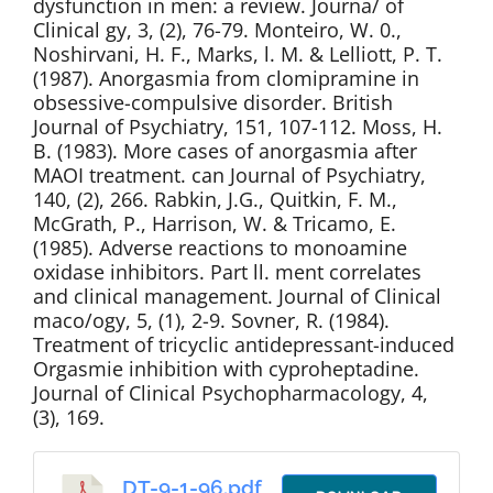
dysfunction in men: a review. Journa/ of
Clinical gy, 3, (2), 76-79. Monteiro, W. 0.,
Noshirvani, H. F., Marks, l. M. & Lelliott, P. T.
(1987). Anorgasmia from clomipramine in
obsessive-compulsive disorder. British
Journal of Psychiatry, 151, 107-112. Moss, H.
B. (1983). More cases of anorgasmia after
MAOI treatment. can Journal of Psychiatry,
140, (2), 266. Rabkin, J.G., Quitkin, F. M.,
McGrath, P., Harrison, W. & Tricamo, E.
(1985). Adverse reactions to monoamine
oxidase inhibitors. Part ll. ment correlates
and clinical management. Journal of Clinical
maco/ogy, 5, (1), 2-9. Sovner, R. (1984).
Treatment of tricyclic antidepressant-induced
Orgasmie inhibition with cyproheptadine.
Journal of Clinical Psychopharmacology, 4,
(3), 169.
DT-9-1-96.pdf