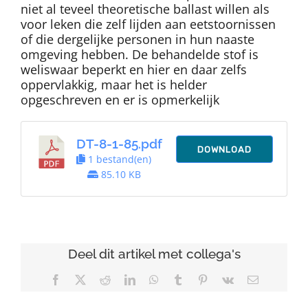
niet al teveel theoretische ballast willen als
voor leken die zelf lijden aan eetstoornissen
of die dergelijke personen in hun naaste
omgeving hebben. De behandelde stof is
weliswaar beperkt en hier en daar zelfs
oppervlakkig, maar het is helder
opgeschreven en er is opmerkelijk
DT-8-1-85.pdf
DOWNLOAD
1 bestand(en)
85.10 KB
Deel dit artikel met collega's
Facebook
X
Reddit
LinkedIn
WhatsApp
Tumblr
Pinterest
Vk
E-
mail