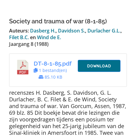
Auteurs
Society and trauma of war (8-1-85)
TDT Overzicht
Auteurs:
Dasberg H.
,
Davidson S.
,
Durlacher G.L.
,
Filet B.C.
en
Wind de E.
Jaargang 8 (1988)
Over Dth
DT-8-1-85.pdf
Contact
DOWNLOAD
1 bestand(en)
85.10 KB
recenszes H. Dasberg, S. Davidson, G. L.
Durlacher, B. C. Filet & E. de Wind, Society
and trauma of war. Van Gorcum, Assen, 1987,
69 blz. 85 Dit boekje bevat drie lezingen die
zijn voorgedragen tijdens een posium ter
gelegenheid van het 25-jarig jubileum van de
Sinaï-kliniek in Amersfoort in 1985. Twee van