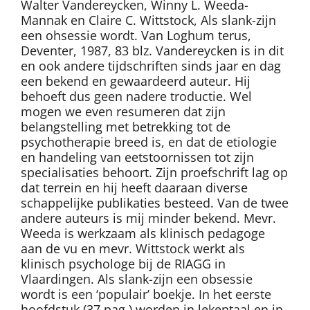
Walter Vandereycken, Winny L. Weeda-
Mannak en Claire C. Wittstock, Als slank-zijn
een ohsessie wordt. Van Loghum terus,
Deventer, 1987, 83 blz. Vandereycken is in dit
en ook andere tijdschriften sinds jaar en dag
een bekend en gewaardeerd auteur. Hij
behoeft dus geen nadere troductie. Wel
mogen we even resumeren dat zijn
belangstelling met betrekking tot de
psychotherapie breed is, en dat de etiologie
en handeling van eetstoornissen tot zijn
specialisaties behoort. Zijn proefschrift lag op
dat terrein en hij heeft daaraan diverse
schappelijke publikaties besteed. Van de twee
andere auteurs is mij minder bekend. Mevr.
Weeda is werkzaam als klinisch pedagoge
aan de vu en mevr. Wittstock werkt als
klinisch psychologe bij de RIAGG in
Vlaardingen. Als slank-zijn een obsessie
wordt is een ‘populair’ boekje. In het eerste
hoofdstuk (37 pag.) worden in lekentaal en in