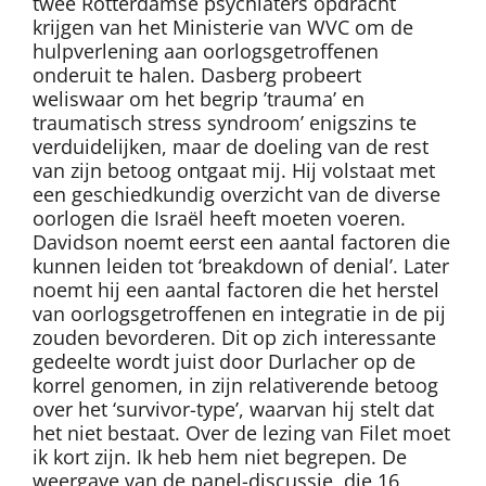
twee Rotterdamse psychiaters opdracht
krijgen van het Ministerie van WVC om de
hulpverlening aan oorlogsgetroffenen
onderuit te halen. Dasberg probeert
weliswaar om het begrip ’trauma’ en
traumatisch stress syndroom’ enigszins te
verduidelijken, maar de doeling van de rest
van zijn betoog ontgaat mij. Hij volstaat met
een geschiedkundig overzicht van de diverse
oorlogen die Israël heeft moeten voeren.
Davidson noemt eerst een aantal factoren die
kunnen leiden tot ‘breakdown of denial’. Later
noemt hij een aantal factoren die het herstel
van oorlogsgetroffenen en integratie in de pij
zouden bevorderen. Dit op zich interessante
gedeelte wordt juist door Durlacher op de
korrel genomen, in zijn relativerende betoog
over het ‘survivor-type’, waarvan hij stelt dat
het niet bestaat. Over de lezing van Filet moet
ik kort zijn. Ik heb hem niet begrepen. De
weergave van de panel-discussie, die 16