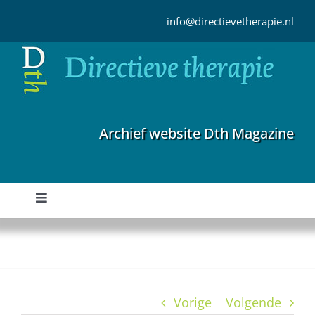
Ga
naar
info@directievetherapie.nl
inhoud
Archief website Dth Magazine
Toggle
Navigation
Home
Archief
Vorige
Volgende