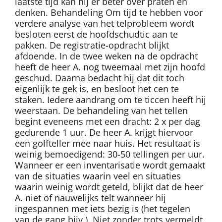
laatste tijd kan hij er beter over praten en
denken. Behandeling Om tijd te hebben voor
verdere analyse van het telprobleem wordt
besloten eerst de hoofdschudtic aan te
pakken. De registratie-opdracht blijkt
afdoende. In de twee weken na de opdracht
heeft de heer A. nog tweemaal met zijn hoofd
geschud. Daarna bedacht hij dat dit toch
eigenlijk te gek is, en besloot het cen te
staken. Iedere aandrang om te ticcen heeft hij
weerstaan. De behandeling van het tellen
begint eveneens met een dracht: 2 x per dag
gedurende 1 uur. De heer A. krijgt hiervoor
een golfteller mee naar huis. Het resultaat is
weinig bemoedigend: 30-50 tellingen per uur.
Wanneer er een inventarisatie wordt gemaakt
van de situaties waarin veel en situaties
waarin weinig wordt geteld, blijkt dat de heer
A. niet of nauwelijks telt wanneer hij
ingespannen met iets bezig is (het tegelen
van de gang bijv.). Niet zonder trots vermeldt