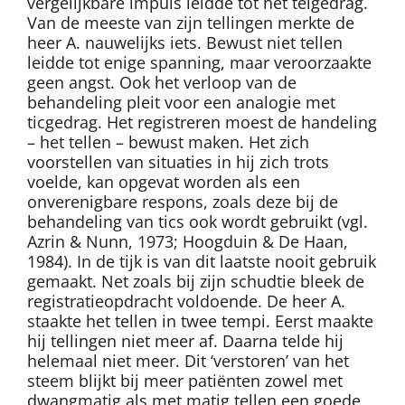
vergelijkbare impuls leidde tot het telgedrag.
Van de meeste van zijn tellingen merkte de
heer A. nauwelijks iets. Bewust niet tellen
leidde tot enige spanning, maar veroorzaakte
geen angst. Ook het verloop van de
behandeling pleit voor een analogie met
ticgedrag. Het registreren moest de handeling
– het tellen – bewust maken. Het zich
voorstellen van situaties in hij zich trots
voelde, kan opgevat worden als een
onverenigbare respons, zoals deze bij de
behandeling van tics ook wordt gebruikt (vgl.
Azrin & Nunn, 1973; Hoogduin & De Haan,
1984). In de tijk is van dit laatste nooit gebruik
gemaakt. Net zoals bij zijn schudtie bleek de
registratieopdracht voldoende. De heer A.
staakte het tellen in twee tempi. Eerst maakte
hij tellingen niet meer af. Daarna telde hij
helemaal niet meer. Dit ‘verstoren’ van het
steem blijkt bij meer patiënten zowel met
dwangmatig als met matig tellen een goede