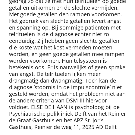
gedrag zo dat ze met hun telrituelen op goede
getallen uitkomen en de slechte vermijden.
Met goede getallen den rampen voorkomen.
Het gebruik van slechte getallen levert angst
en spanning op. Bij sommige patiënten met
telrituelen is de diagnose echter niet zo
eenduidig. Zij hebben geen slechte getallen
die koste wat het kost vermeden moeten
worden, en geen goede getallen mee rampen
worden voorkomen. Hun telsysteem is
betekenisloos. Er is nauwelijks of geen sprake
van angst. De telrituelen lijken meer
drangmatig dan dwangmatig. Toch kan de
diagnose ‘stoornis in de impulscontrole’ niet
gesteld worden, omdat het probleem niet aan
de andere criteria van DSM-III hiervoor
voldoet. ELSE DE HAAN is psycholoog bij de
Psychiatrische polikliniek Delft van het Reinier
de Graaf Gasthuis en het APZ St. Joris
Gasthuis, Reinier de weg 11, 2625 AD Delft