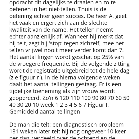
opdracht dit dagelijks te draaien en zo te
oefenen in het niet-tellen. Thuis is de
oefening echter geen succes. De heer A. geet
het vaak en ergert zich aan de slechte
kwaliteit van de name. Het tellen neemt
echter aanzienlijk af. Wanneer hij merkt dat
hij telt, zegt hij ‘stop’ tegen zichzelf, mee het
tellen vrijwel nooit meer verder komt dan 7.
Het aantal lingen wordt geschat op 25% van
de vroegere frequentie. Bij de volgende zitting
wordt de registratie uitgebreid tot de hele dag
(zie figuur r ). In de hierna volgende weken
daalt het aantal tellingen gestaag. Er is een
tijdelijke toeneming als zijn vrouw wordt
geopereerd. Zo’n 6 120 110 100 90 80 70 60 50
40 30 20 10 week 1 2 3 4 5 6 7 Figuur I.
Gemiddeld aantal tellingen
De man die telt: een diagnostisch probleem
131 weken later telt hij nog ongeveer 10 keer
per dag, verdeeld over de ochtend en de