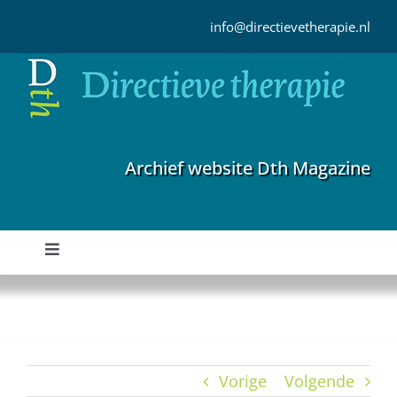
Ga
naar
info@directievetherapie.nl
inhoud
Archief website Dth Magazine
Toggle
Navigation
Home
Archief
Vorige
Volgende