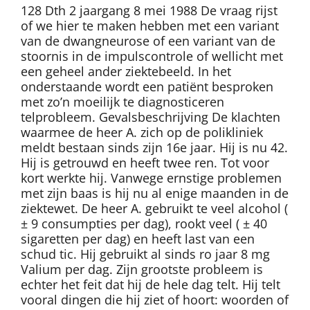
128 Dth 2 jaargang 8 mei 1988 De vraag rijst
of we hier te maken hebben met een variant
van de dwangneurose of een variant van de
stoornis in de impulscontrole of wellicht met
een geheel ander ziektebeeld. In het
onderstaande wordt een patiënt besproken
met zo’n moeilijk te diagnosticeren
telprobleem. Gevalsbeschrijving De klachten
waarmee de heer A. zich op de polikliniek
meldt bestaan sinds zijn 16e jaar. Hij is nu 42.
Hij is getrouwd en heeft twee ren. Tot voor
kort werkte hij. Vanwege ernstige problemen
met zijn baas is hij nu al enige maanden in de
ziektewet. De heer A. gebruikt te veel alcohol (
± 9 consumpties per dag), rookt veel ( ± 40
sigaretten per dag) en heeft last van een
schud tic. Hij gebruikt al sinds ro jaar 8 mg
Valium per dag. Zijn grootste probleem is
echter het feit dat hij de hele dag telt. Hij telt
vooral dingen die hij ziet of hoort: woorden of