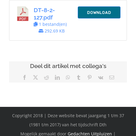
DT-8-2-
DOWNLOAD
127.pdf
1 bestand(en)
292.69 KB
Deel dit artikel met collega's
Facebook
X
Reddit
LinkedIn
WhatsApp
Tumblr
Pinterest
Vk
E-
mail
Copyright 2018 | Deze website bevat jaargang 1 t/m 37
(1981 t/m 2017) van het tijdschrift Dth
Mogelijk gemaakt door
Gedachten Uitpluizen
|