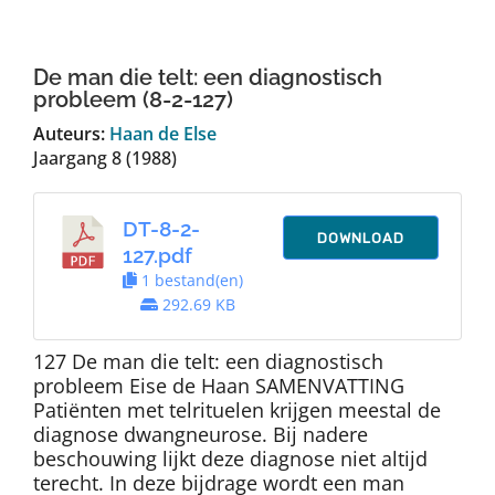
Auteurs
De man die telt: een diagnostisch
TDT Overzicht
probleem (8-2-127)
Auteurs:
Haan de Else
Jaargang 8 (1988)
Over Dth
DT-8-2-
Contact
DOWNLOAD
127.pdf
1 bestand(en)
292.69 KB
127 De man die telt: een diagnostisch
probleem Eise de Haan SAMENVATTING
Patiënten met telrituelen krijgen meestal de
diagnose dwangneurose. Bij nadere
beschouwing lijkt deze diagnose niet altijd
terecht. In deze bijdrage wordt een man