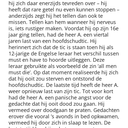
hij zich daar enerzijds tevreden over – hij
heeft dat rare getel nu even kunnen stoppen –
anderzijds zegt hij het tellen dan ook te
missen. Tellen kan hem wanneer hij nerveus
is, iets rustiger maken. Voordat hij op zijn 16e
jaar ging tellen, had de heer A. een viertal
jaren last van een hoofdschudtic. Hij
herinnert zich dat de tic is staan toen hij als
12-jarige de Engelse leraar het verschil tussen
must en have to hoorde uitleggen. Deze
leraar gebruikte als voorbeeld de zin ‘all men
must die’. Op dat moment realiseerde hij zich
dat hij ooit zou sterven en ontstond de
hoofdschudtic. De laatste tijd heeft de heer A.
weer opnieuw last van zijn tic. Tot voor kort
had de heer A. een panische angst voor de
gedachte dat hij ooit dood zou gaan. Hij
vermeed over doodgaan te praten. Gedachten
erover die vooral ’s avonds in bed opkwamen,
vermeed hij door zich in slaap te lezen. De