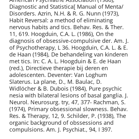
Diagnostic and Statistica[ Manual of Menta/
Disorders. Azrin, N.H. & R. G. Nunn (1973),
Habit Reversal: a method of eliminating
nervous habits and tics. Behav. Res. & Ther.
11, 619. Hoogduin, C.A. L. (1986), On the
diagnosis of obsessive-compulsive der. Am. J.
of Psychotherapy, L 36. Hoogduin, C.A. L. & E.
de Haan (1984), De behandeling van kinderen
met tics. In: C. A. L. Hoogduin & E. de Haan
(red.), Directieve therapie bij deren en
adolescenten. Deventer: Van Loghum
Slaterus. La plane, D., M. Baulac, D.
Widlöcher & B. Dubois (1984), Pure psychic
nesia with bilateral lesions of basal ganglia. J.
Neurol. Neurosurg. try, 47, 377- Rachman, S.
(1974), Primary obsessional slowness. Behav.
Res. & Therapy, 12, 9. Schilder, P. (1938), The
organic background of obssessions and
compulsions. Am. J. Psychiat., 94, I 397.