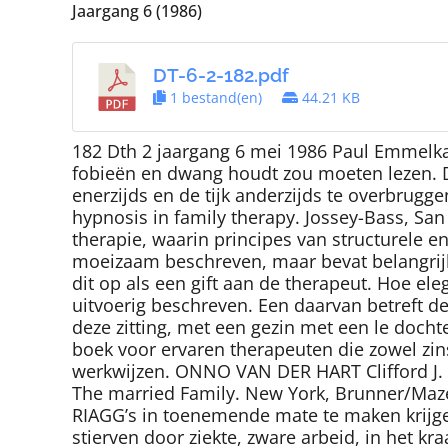
Jaargang 6 (1986)
DT-6-2-182.pdf
1 bestand(en)
44.21 KB
182 Dth 2 jaargang 6 mei 1986 Paul Emmelka
fobieën en dwang houdt zou moeten lezen. Da
enerzijds en de tijk anderzijds te overbru
hypnosis in family therapy. Jossey-Bass, Sa
therapie, waarin principes van structurele 
moeizaam beschreven, maar bevat belangrijke
dit op als een gift aan de therapeut. Hoe ele
uitvoerig beschreven. Een daarvan betreft de 
deze zitting, met een gezin met een le doch
boek voor ervaren therapeuten die zowel zins
werkwijzen. ONNO VAN DER HART Clifford J. S
The married Family. New York, Brunner/Mazel
RIAGG’s in toenemende mate te maken krijgen
stierven door ziekte, zware arbeid, in het k