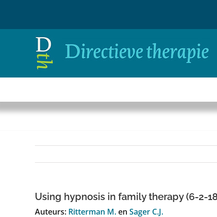
Ga
naar
inhoud
Using hypnosis in family therapy (6-2-1
Auteurs:
Ritterman M.
en
Sager C.J.