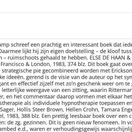
mp schreef een prachtig en interessant boek dat ied
armee lijkt hij zijn eigen doelstelling – de kloof tu
ggen – ruimschoots gehaald te hebben. ELSE DE HAAN
n Francisco & London, 1983, 374 blz. Dit boek gaat ov
en strategische pie gecombineerd worden met Erickson
 ideeën. gerend is de visie van de auteur op het sy
gant en effectief zijzelf met zo’n geschenk weer om t
letterlijke weergave van een zitting, waarin Ritterma
ter, en het commentaar daarop vormen met elkaar het 
therapie als individuele hypnotherapie toepassen en 
ager, Hollis Steer Brown, Hellen Crohn, Tamara Engel
, 1983, 388 blz. Een prettig leesbaar boek over een 
: de zg. gezinnen. Dit is geen nieuw fenomeen. In v
raambed e.d., waren er verhoudingsgewijs waarschijnli