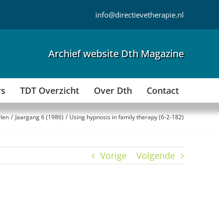
info@directievetherapie.nl
Archief website Dth Magazine
rs
TDT Overzicht
Over Dth
Contact
elen
Jaargang 6 (1986)
Using hypnosis in family therapy (6-2-182)
Vorige
Volgende