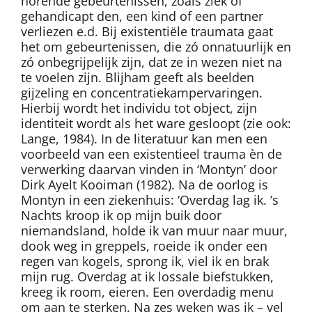
horende gebeurtenissen, zoals ziek of
gehandicapt den, een kind of een partner
verliezen e.d. Bij existentiële traumata gaat
het om gebeurtenissen, die zó onnatuurlijk en
zó onbegrijpelijk zijn, dat ze in wezen niet na
te voelen zijn. Blijham geeft als beelden
gijzeling en concentratiekampervaringen.
Hierbij wordt het individu tot object, zijn
identiteit wordt als het ware gesloopt (zie ook:
Lange, 1984). In de literatuur kan men een
voorbeeld van een existentieel trauma èn de
verwerking daarvan vinden in ‘Montyn’ door
Dirk Ayelt Kooiman (1982). Na de oorlog is
Montyn in een ziekenhuis: ‘Overdag lag ik. ’s
Nachts kroop ik op mijn buik door
niemandsland, holde ik van muur naar muur,
dook weg in greppels, roeide ik onder een
regen van kogels, sprong ik, viel ik en brak
mijn rug. Overdag at ik lossale biefstukken,
kreeg ik room, eieren. Een overdadig menu
om aan te sterken. Na zes weken was ik – vel