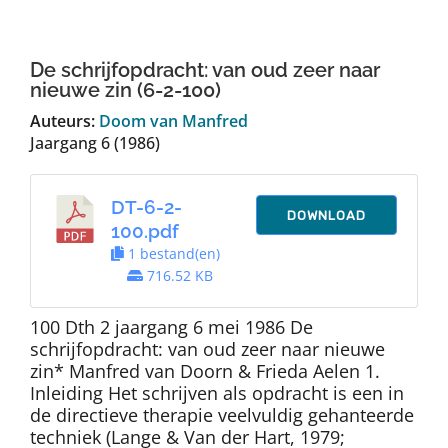
Auteurs
De schrijfopdracht: van oud zeer naar
TDT Overzicht
nieuwe zin (6-2-100)
Auteurs:
Doom van Manfred
Jaargang 6 (1986)
Over Dth
DT-6-2-
Contact
DOWNLOAD
100.pdf
1 bestand(en)
716.52 KB
100 Dth 2 jaargang 6 mei 1986 De
schrijfopdracht: van oud zeer naar nieuwe
zin* Manfred van Doorn & Frieda Aelen 1.
Inleiding Het schrijven als opdracht is een in
de directieve therapie veelvuldig gehanteerde
techniek (Lange & Van der Hart, 1979;