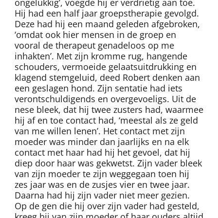
ongelukkig’, voegde hij er verdrietig aan toe.
Hij had een half jaar groepstherapie gevolgd.
Deze had hij een maand geleden afgebroken,
‘omdat ook hier mensen in de groep en
vooral de therapeut genadeloos op me
inhakten’. Met zijn kromme rug, hangende
schouders, vermoeide gelaatsuitdrukking en
klagend stemgeluid, deed Robert denken aan
een geslagen hond. Zijn sentatie had iets
verontschuldigends en overgevoeligs. Uit de
nese bleek, dat hij twee zusters had, waarmee
hij af en toe contact had, ‘meestal als ze geld
van me willen lenen’. Het contact met zijn
moeder was minder dan jaarlijks en na elk
contact met haar had hij het gevoel, dat hij
diep door haar was gekwetst. Zijn vader bleek
van zijn moeder te zijn weggegaan toen hij
zes jaar was en de zusjes vier en twee jaar.
Daarna had hij zijn vader niet meer gezien.
Op de gen die hij over zijn vader had gesteld,
kreeg hij van zijn moeder of haar ouders altijd