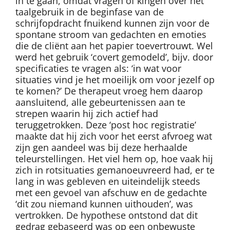
in te gaan, omdat vragen of kingen over het
taalgebruik in de beginfase van de
schrijfopdracht fnuikend kunnen zijn voor de
spontane stroom van gedachten en emoties
die de cliënt aan het papier toevertrouwt. Wel
werd het gebruik ‘covert gemodeld’, bijv. door
specificaties te vragen als: ‘in wat voor
situaties vind je het moeilijk om voor jezelf op
te komen?’ De therapeut vroeg hem daarop
aansluitend, alle gebeurtenissen aan te
strepen waarin hij zich actief had
teruggetrokken. Deze ‘post hoc registratie’
maakte dat hij zich voor het eerst afvroeg wat
zijn gen aandeel was bij deze herhaalde
teleurstellingen. Het viel hem op, hoe vaak hij
zich in rotsituaties gemanoeuvreerd had, er te
lang in was gebleven en uiteindelijk steeds
met een gevoel van afschuw en de gedachte
‘dit zou niemand kunnen uithouden’, was
vertrokken. De hypothese ontstond dat dit
gedrag gebaseerd was op een onbewuste