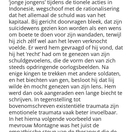
‘jonge jongens’ tijdens de tionele acties in
Indonesië, wegschoof met de rationalisering
dat het allemaal de schuld was van het
kapitaal. Bij gericht doorvragen bleek, dat zijn
suïcidewens gezien kon worden als een wens
om boete te doen voor zijn wandaden, terwijl
hij zich zélf wel aan het leven verknocht
voelde. Er werd hem gevraagd of hij vond, dat
hij het ‘recht’ had om te genezen van zijn
schuldgevoelens, die de vorm den van zich
steeds opdringende oorlogsbeelden. Na
enige kingen te trekken met andere soldaten,
en het biechten van gen, besloot hij dat liij
wilde èn mocht genezen van zijn lens. Hem
werd dan ook aangeraden een lange biecht te
schrijven. In tegenstelling tot
bovenomschreven existentiële traumata zijn
emotionele traumata vaak beter invoelbaar.
In het hierna volgende voorbeeld van
mevrouw Montagne was het juist de
empathische steun van de therapeut die de