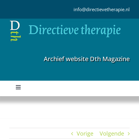
Ga
naar
info@directievetherapie.nl
inhoud
Archief website Dth Magazine
Toggle
Navigation
Home
Archief
Vorige
Volgende