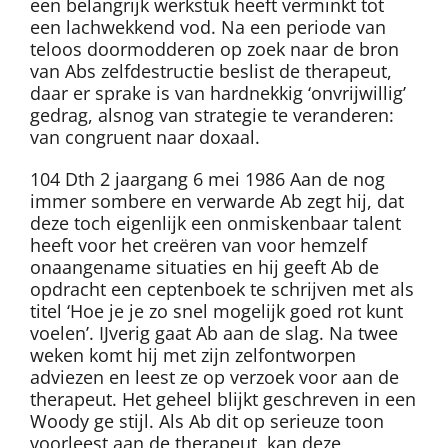
een belangrijk werkstuk heeft verminkt tot
een lachwekkend vod. Na een periode van
teloos doormodderen op zoek naar de bron
van Abs zelfdestructie beslist de therapeut,
daar er sprake is van hardnekkig ‘onvrijwillig’
gedrag, alsnog van strategie te veranderen:
van congruent naar doxaal.
104 Dth 2 jaargang 6 mei 1986 Aan de nog
immer sombere en verwarde Ab zegt hij, dat
deze toch eigenlijk een onmiskenbaar talent
heeft voor het creëren van voor hemzelf
onaangename situaties en hij geeft Ab de
opdracht een ceptenboek te schrijven met als
titel ‘Hoe je je zo snel mogelijk goed rot kunt
voelen’. IJverig gaat Ab aan de slag. Na twee
weken komt hij met zijn zelfontworpen
adviezen en leest ze op verzoek voor aan de
therapeut. Het geheel blijkt geschreven in een
Woody ge stijl. Als Ab dit op serieuze toon
voorleest aan de therapeut, kan deze