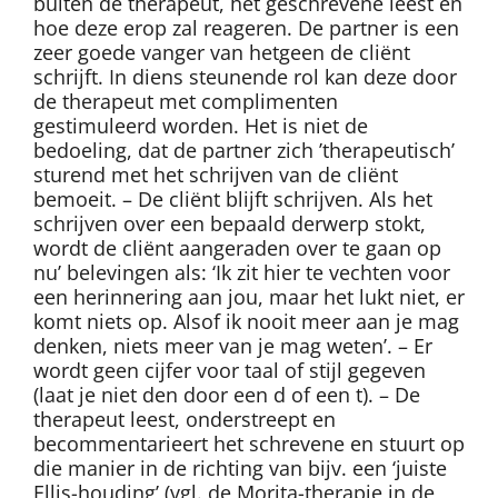
buiten de therapeut, het geschrevene leest en
hoe deze erop zal reageren. De partner is een
zeer goede vanger van hetgeen de cliënt
schrijft. In diens steunende rol kan deze door
de therapeut met complimenten
gestimuleerd worden. Het is niet de
bedoeling, dat de partner zich ’therapeutisch’
sturend met het schrijven van de cliënt
bemoeit. – De cliënt blijft schrijven. Als het
schrijven over een bepaald derwerp stokt,
wordt de cliënt aangeraden over te gaan op
nu’ belevingen als: ‘Ik zit hier te vechten voor
een herinnering aan jou, maar het lukt niet, er
komt niets op. Alsof ik nooit meer aan je mag
denken, niets meer van je mag weten’. – Er
wordt geen cijfer voor taal of stijl gegeven
(laat je niet den door een d of een t). – De
therapeut leest, onderstreept en
becommentarieert het schrevene en stuurt op
die manier in de richting van bijv. een ‘juiste
Ellis-houding’ (vgl. de Morita-therapie in de