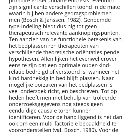
primaire en secundaire enuresis. Evenmin
zijn significante verschillen toond in de mate
waarin bij hen andere gedragsproblemen
men (Bosch & Janssen, 1982). Genoemde
type-indeling biedt dus nig tot geen
therapeutisch relevante aanknopingspunten.
Ten aanzien van de functionele betekenis van
het bedplassen ren therapeuten van
verschillende theoretische oriëntaties pende
hypothesen. Allen lijken het evenwel erover
eens te zijn dat een optimale ouder-kind-
relatie bedreigd of verstoord is, wanneer het
kind hardnekkig in bed blijft plassen. Naar
mogelijke oorzaken van het bedplassen is
veel onderzoek richt, en beschreven. Tot op
heden heeft men met behulp van troleerde
onderzoeksgegevens nog steeds geen
eenduidige causale toren kunnen
identificeren. Voor de hand liggend is het dan
ook om een multi-factoriële bepaaldheid te
vooronderstellen (vgl. Bosch, 1980). Voor de