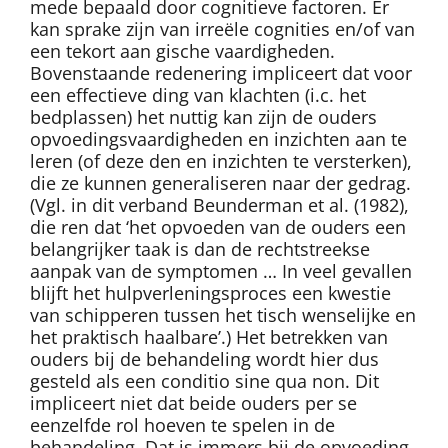
mede bepaald door cognitieve factoren. Er
kan sprake zijn van irreële cognities en/of van
een tekort aan gische vaardigheden.
Bovenstaande redenering impliceert dat voor
een effectieve ding van klachten (i.c. het
bedplassen) het nuttig kan zijn de ouders
opvoedingsvaardigheden en inzichten aan te
leren (of deze den en inzichten te versterken),
die ze kunnen generaliseren naar der gedrag.
(Vgl. in dit verband Beunderman et al. (1982),
die ren dat ‘het opvoeden van de ouders een
belangrijker taak is dan de rechtstreekse
aanpak van de symptomen … In veel gevallen
blijft het hulpverleningsproces een kwestie
van schipperen tussen het tisch wenselijke en
het praktisch haalbare’.) Het betrekken van
ouders bij de behandeling wordt hier dus
gesteld als een conditio sine qua non. Dit
impliceert niet dat beide ouders per se
eenzelfde rol hoeven te spelen in de
behandeling. Dat is immers bij de opvoeding