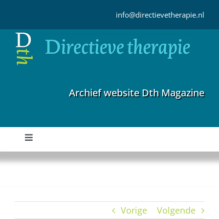
Ga
naar
info@directievetherapie.nl
inhoud
Archief website Dth Magazine
Toggle
Navigation
Home
Archief
Vorige
Volgende