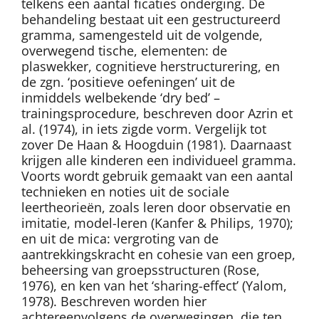
telkens een aantal ficaties onderging. De
behandeling bestaat uit een gestructureerd
gramma, samengesteld uit de volgende,
overwegend tische, elementen: de
plaswekker, cognitieve herstructurering, en
de zgn. ‘positieve oefeningen’ uit de
inmiddels welbekende ‘dry bed’ –
trainingsprocedure, beschreven door Azrin et
al. (1974), in iets zigde vorm. Vergelijk tot
zover De Haan & Hoogduin (1981). Daarnaast
krijgen alle kinderen een individueel gramma.
Voorts wordt gebruik gemaakt van een aantal
technieken en noties uit de sociale
leertheorieën, zoals leren door observatie en
imitatie, model-leren (Kanfer & Philips, 1970);
en uit de mica: vergroting van de
aantrekkingskracht en cohesie van een groep,
beheersing van groepsstructuren (Rose,
1976), en ken van het ‘sharing-effect’ (Yalom,
1978). Beschreven worden hier
achtereenvolgens de overwegingen, die ten