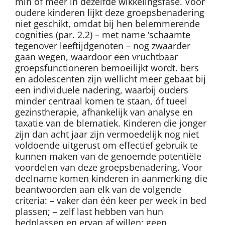
min of meer in dezelfde wikkelingsfase. Voor
oudere kinderen lijkt deze groepsbenadering
niet geschikt, omdat bij hen belemmerende
cognities (par. 2.2) – met name ‘schaamte
tegenover leeftijdgenoten – nog zwaarder
gaan wegen, waardoor een vruchtbaar
groepsfunctioneren bemoeilijkt wordt. bers
en adolescenten zijn wellicht meer gebaat bij
een individuele nadering, waarbij ouders
minder centraal komen te staan, óf tueel
gezinstherapie, afhankelijk van analyse en
taxatie van de blematiek. Kinderen die jonger
zijn dan acht jaar zijn vermoedelijk nog niet
voldoende uitgerust om effectief gebruik te
kunnen maken van de genoemde potentiële
voordelen van deze groepsbenadering. Voor
deelname komen kinderen in aanmerking die
beantwoorden aan elk van de volgende
criteria: – vaker dan één keer per week in bed
plassen; – zelf last hebben van hun
bedplassen en ervan af willen; geen