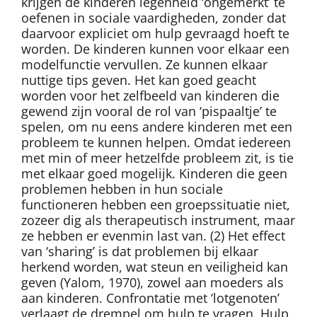
krijgen de kinderen legenheid ‘ongemerkt’ te
oefenen in sociale vaardigheden, zonder dat
daarvoor expliciet om hulp gevraagd hoeft te
worden. De kinderen kunnen voor elkaar een
modelfunctie vervullen. Ze kunnen elkaar
nuttige tips geven. Het kan goed geacht
worden voor het zelfbeeld van kinderen die
gewend zijn vooral de rol van ‘pispaaltje’ te
spelen, om nu eens andere kinderen met een
probleem te kunnen helpen. Omdat iedereen
met min of meer hetzelfde probleem zit, is tie
met elkaar goed mogelijk. Kinderen die geen
problemen hebben in hun sociale
functioneren hebben een groepssituatie niet,
zozeer dig als therapeutisch instrument, maar
ze hebben er evenmin last van. (2) Het effect
van ‘sharing’ is dat problemen bij elkaar
herkend worden, wat steun en veiligheid kan
geven (Yalom, 1970), zowel aan moeders als
aan kinderen. Confrontatie met ‘lotgenoten’
verlaagt de drempel om hulp te vragen. Hulp