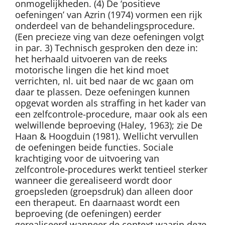
onmogelijkheden. (4) De ‘positieve
oefeningen’ van Azrin (1974) vormen een rijk
onderdeel van de behandelingsprocedure.
(Een precieze ving van deze oefeningen volgt
in par. 3) Technisch gesproken den deze in:
het herhaald uitvoeren van de reeks
motorische lingen die het kind moet
verrichten, nl. uit bed naar de wc gaan om
daar te plassen. Deze oefeningen kunnen
opgevat worden als straffing in het kader van
een zelfcontrole-procedure, maar ook als een
welwillende beproeving (Haley, 1963); zie De
Haan & Hoogduin (1981). Wellicht vervullen
de oefeningen beide functies. Sociale
krachtiging voor de uitvoering van
zelfcontrole-procedures werkt tentieel sterker
wanneer die gerealiseerd wordt door
groepsleden (groepsdruk) dan alleen door
een therapeut. En daarnaast wordt een
beproeving (de oefeningen) eerder
gerealiseerd wanneer de context waarin deze