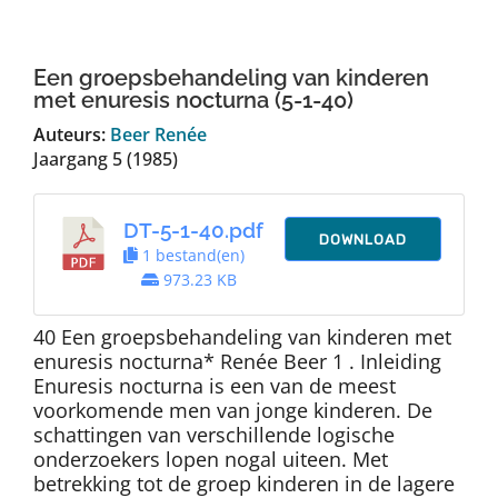
Auteurs
Een groepsbehandeling van kinderen
TDT Overzicht
met enuresis nocturna (5-1-40)
Auteurs:
Beer Renée
Jaargang 5 (1985)
Over Dth
DT-5-1-40.pdf
Contact
DOWNLOAD
1 bestand(en)
973.23 KB
40 Een groepsbehandeling van kinderen met
enuresis nocturna* Renée Beer 1 . Inleiding
Enuresis nocturna is een van de meest
voorkomende men van jonge kinderen. De
schattingen van verschillende logische
onderzoekers lopen nogal uiteen. Met
betrekking tot de groep kinderen in de lagere