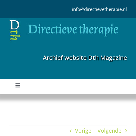
Ga
naar
info@directievetherapie.nl
inhoud
Archief website Dth Magazine
Toggle
Navigation
Home
Archief
Vorige
Volgende