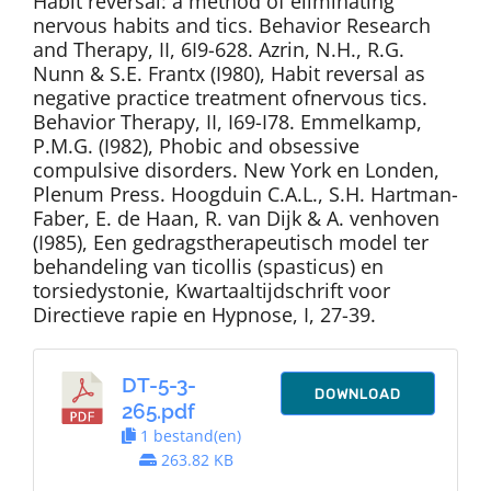
Habit reversal: a method of eliminating
nervous habits and tics. Behavior Research
and Therapy, II, 6I9-628. Azrin, N.H., R.G.
Nunn & S.E. Frantx (I980), Habit reversal as
negative practice treatment ofnervous tics.
Behavior Therapy, II, I69-I78. Emmelkamp,
P.M.G. (I982), Phobic and obsessive
compulsive disorders. New York en Londen,
Plenum Press. Hoogduin C.A.L., S.H. Hartman-
Faber, E. de Haan, R. van Dijk & A. venhoven
(I985), Een gedragstherapeutisch model ter
behandeling van ticollis (spasticus) en
torsiedystonie, Kwartaaltijdschrift voor
Directieve rapie en Hypnose, I, 27-39.
DT-5-3-
DOWNLOAD
265.pdf
1 bestand(en)
263.82 KB