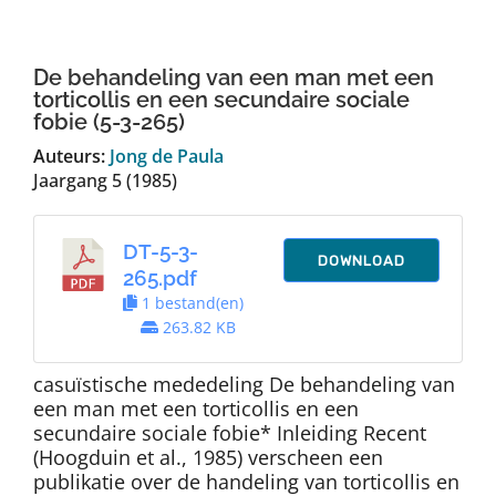
Auteurs
De behandeling van een man met een
TDT Overzicht
torticollis en een secundaire sociale
fobie (5-3-265)
Auteurs:
Jong de Paula
Over Dth
Jaargang 5 (1985)
Contact
DT-5-3-
DOWNLOAD
265.pdf
1 bestand(en)
263.82 KB
casuïstische mededeling De behandeling van
een man met een torticollis en een
secundaire sociale fobie* Inleiding Recent
(Hoogduin et al., 1985) verscheen een
publikatie over de handeling van torticollis en