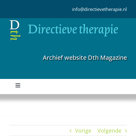
Ga
naar
info@directievetherapie.nl
inhoud
Archief website Dth Magazine
Toggle
Navigation
Home
Archief
Vorige
Volgende