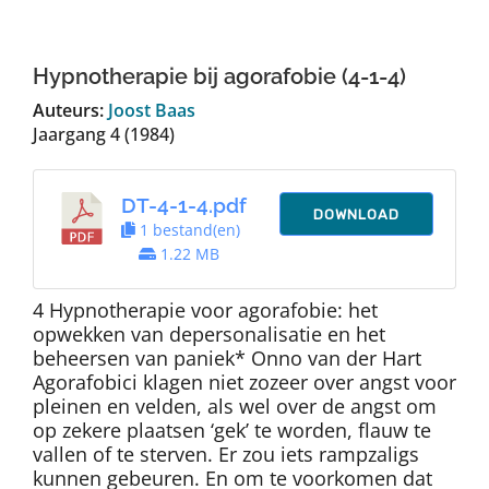
Auteurs
Hypnotherapie bij agorafobie (4-1-4)
TDT Overzicht
Auteurs:
Joost Baas
Jaargang 4 (1984)
Over Dth
DT-4-1-4.pdf
DOWNLOAD
1 bestand(en)
Contact
1.22 MB
4 Hypnotherapie voor agorafobie: het
opwekken van depersonalisatie en het
beheersen van paniek* Onno van der Hart
Agorafobici klagen niet zozeer over angst voor
pleinen en velden, als wel over de angst om
op zekere plaatsen ‘gek’ te worden, flauw te
vallen of te sterven. Er zou iets rampzaligs
kunnen gebeuren. En om te voorkomen dat