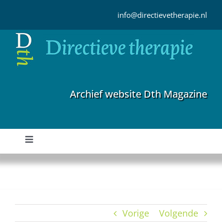
Ga
naar
info@directievetherapie.nl
inhoud
Archief website Dth Magazine
Toggle
Navigation
Home
Archief
Vorige
Volgende