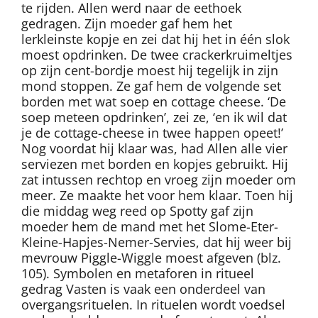
te rijden. Allen werd naar de eethoek
gedragen. Zijn moeder gaf hem het
lerkleinste kopje en zei dat hij het in één slok
moest opdrinken. De twee crackerkruimeltjes
op zijn cent-bordje moest hij tegelijk in zijn
mond stoppen. Ze gaf hem de volgende set
borden met wat soep en cottage cheese. ‘De
soep meteen opdrinken’, zei ze, ‘en ik wil dat
je de cottage-cheese in twee happen opeet!’
Nog voordat hij klaar was, had Allen alle vier
serviezen met borden en kopjes gebruikt. Hij
zat intussen rechtop en vroeg zijn moeder om
meer. Ze maakte het voor hem klaar. Toen hij
die middag weg reed op Spotty gaf zijn
moeder hem de mand met het Slome-Eter-
Kleine-Hapjes-Nemer-Servies, dat hij weer bij
mevrouw Piggle-Wiggle moest afgeven (blz.
105). Symbolen en metaforen in ritueel
gedrag Vasten is vaak een onderdeel van
overgangsrituelen. In rituelen wordt voedsel