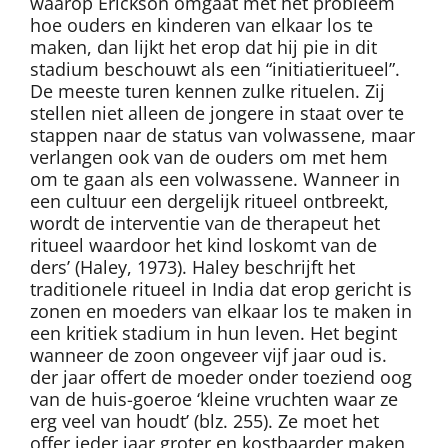
waarop Erickson omgaat met het probleem
hoe ouders en kinderen van elkaar los te
maken, dan lijkt het erop dat hij pie in dit
stadium beschouwt als een “initiatieritueel”.
De meeste turen kennen zulke rituelen. Zij
stellen niet alleen de jongere in staat over te
stappen naar de status van volwassene, maar
verlangen ook van de ouders om met hem
om te gaan als een volwassene. Wanneer in
een cultuur een dergelijk ritueel ontbreekt,
wordt de interventie van de therapeut het
ritueel waardoor het kind loskomt van de
ders’ (Haley, 1973). Haley beschrijft het
traditionele ritueel in India dat erop gericht is
zonen en moeders van elkaar los te maken in
een kritiek stadium in hun leven. Het begint
wanneer de zoon ongeveer vijf jaar oud is.
der jaar offert de moeder onder toeziend oog
van de huis-goeroe ‘kleine vruchten waar ze
erg veel van houdt’ (blz. 255). Ze moet het
offer ieder jaar groter en kostbaarder maken,