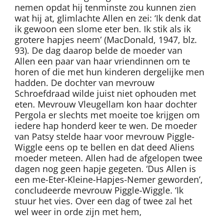
nemen opdat hij tenminste zou kunnen zien
wat hij at, glimlachte Allen en zei: ‘Ik denk dat
ik gewoon een slome eter ben. Ik stik als ik
grotere hapjes neem’ (MacDonald, 1947, blz.
93). De dag daarop belde de moeder van
Allen een paar van haar vriendinnen om te
horen of die met hun kinderen dergelijke men
hadden. De dochter van mevrouw
Schroefdraad wilde juist niet ophouden met
eten. Mevrouw Vleugellam kon haar dochter
Pergola er slechts met moeite toe krijgen om
iedere hap honderd keer te wen. De moeder
van Patsy stelde haar voor mevrouw Piggle-
Wiggle eens op te bellen en dat deed Aliens
moeder meteen. Allen had de afgelopen twee
dagen nog geen hapje gegeten. ‘Dus Allen is
een me-Eter-Kleine-Hapjes-Nemer geworden’,
concludeerde mevrouw Piggle-Wiggle. ‘Ik
stuur het vies. Over een dag of twee zal het
wel weer in orde zijn met hem,