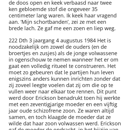
de doos open en keek verbaasd naar twee
ken gebloemde stof die ongeveer 35
centimeter lang waren. Ik keek haar vragend
aan. ‘Mijn schortbanden’, zei ze met een
brede lach. Ze gaf me een zoen en liep weg.
222 Dth 3 jaargang 4 augustus 1984 Het is
noodzakelijk om zowel de ouders (en de
broertjes en zusjes) als de jonge volwassene
in ogenschouw te nemen wanneer het er om
gaat een volledig ritueel te construeren. Het
moet zo gebeuren dat le partijen hun leven
enigszins anders kunnen inrichten zonder dat
zij zoveel leegte voelen dat zij om die op te
vullen weer naar elkaar toe rennen. Dit punt
werd door Erickson benadrukt toen hij werkte
met een zeventigjarige moeder en een vijftig
jaar oude schizofrene zoon. Ze waren altijd
samen, en toch klaagde de moeder dat ze
wilde dat haar zoon volwassen werd. Erickson
gaf de moeder de opdracht, in het bijzijn van