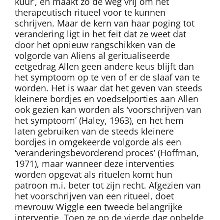
kuur’, en maakt zo de weg vrij om het
therapeutisch ritueel voor te kunnen
schrijven. Maar de kern van haar poging tot
verandering ligt in het feit dat ze weet dat
door het opnieuw rangschikken van de
volgorde van Aliens al geritualiseerde
eetgedrag Allen geen andere keus blijft dan
het symptoom op te ven of er de slaaf van te
worden. Het is waar dat het geven van steeds
kleinere bordjes en voedselporties aan Allen
ook gezien kan worden als ‘voorschrijven van
het symptoom’ (Haley, 1963), en het hem
laten gebruiken van de steeds kleinere
bordjes in omgekeerde volgorde als een
‘veranderingsbevorderend proces’ (Hoffman,
1971), maar wanneer deze interventies
worden opgevat als rituelen komt hun
patroon m.i. beter tot zijn recht. Afgezien van
het voorschrijven van een ritueel, doet
mevrouw Wiggle een tweede belangrijke
interventie. Toen ze op de vierde dag opbelde