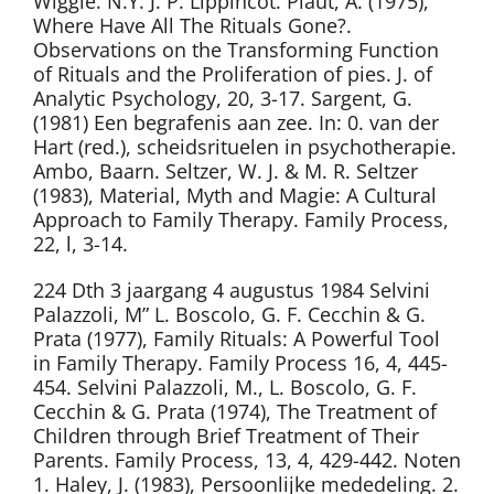
Wiggle. N.Y. J. P. Lippincot. Plaut, A. (1975),
Where Have All The Rituals Gone?.
Observations on the Transforming Function
of Rituals and the Proliferation of pies. J. of
Analytic Psychology, 20, 3-17. Sargent, G.
(1981) Een begrafenis aan zee. In: 0. van der
Hart (red.), scheidsrituelen in psychotherapie.
Ambo, Baarn. Seltzer, W. J. & M. R. Seltzer
(1983), Material, Myth and Magie: A Cultural
Approach to Family Therapy. Family Process,
22, l, 3-14.
224 Dth 3 jaargang 4 augustus 1984 Selvini
Palazzoli, M” L. Boscolo, G. F. Cecchin & G.
Prata (1977), Family Rituals: A Powerful Tool
in Family Therapy. Family Process 16, 4, 445-
454. Selvini Palazzoli, M., L. Boscolo, G. F.
Cecchin & G. Prata (1974), The Treatment of
Children through Brief Treatment of Their
Parents. Family Process, 13, 4, 429-442. Noten
1. Haley, J. (1983), Persoonlijke mededeling. 2.