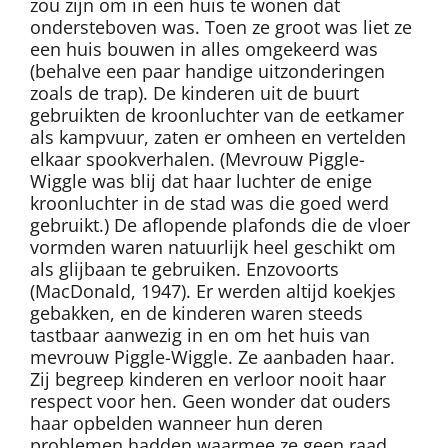
zou zijn om in een huis te wonen dat
ondersteboven was. Toen ze groot was liet ze
een huis bouwen in alles omgekeerd was
(behalve een paar handige uitzonderingen
zoals de trap). De kinderen uit de buurt
gebruikten de kroonluchter van de eetkamer
als kampvuur, zaten er omheen en vertelden
elkaar spookverhalen. (Mevrouw Piggle-
Wiggle was blij dat haar luchter de enige
kroonluchter in de stad was die goed werd
gebruikt.) De aflopende plafonds die de vloer
vormden waren natuurlijk heel geschikt om
als glijbaan te gebruiken. Enzovoorts
(MacDonald, 1947). Er werden altijd koekjes
gebakken, en de kinderen waren steeds
tastbaar aanwezig in en om het huis van
mevrouw Piggle-Wiggle. Ze aanbaden haar.
Zij begreep kinderen en verloor nooit haar
respect voor hen. Geen wonder dat ouders
haar opbelden wanneer hun deren
problemen hadden waarmee ze geen raad