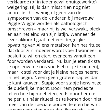
verklaarde (of in ieder geval onuitgewerkte)
weigering. Hij is dan misschien nog niet
anorectisch – weinig of geen van de
symptomen van de kinderen bij mevrouw
Piggle-Wiggle worden als pathologisch
omschreven – maar hij is wel verzwakt, bleek,
en aan het eind van zijn latijn. Wanneer de
lezer akkoord gaat met een dergelijke
opvatting van Aliens metafoor, kan het ritueel
dat door zijn moeder wordt voerd wanneer hij
besluit te willen eten, eveneens vanuit een
foor worden verklaard. ‘Nu kun je eten (ik sta
je opnieuw toe ons voedsel tot je te nemen),
maar ik stel voor dat je kleine hapjes neemt
in het begin. Neem geen grotere hapjes dan
je kunt kauwen’. Stapje voor stapje herwint ze
de ouderlijke macht. Door hem precies te
tellen hoe hij moet eten, zelfs door hem te
helpen uit háár ritueel los te komen door niet
meer van de speciale borden te eten herwint
ze stap voor stap de ouderlijke macht. Het