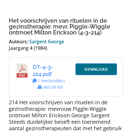
Auteurs
Het voorschrijven van rituelen in de
TDT Overzicht
gezinstherapie: mevr. Piggle-Wiggle
ontmoet Milton Erickson (4-3-214)
Auteurs:
Sargent George
Over Dth
Jaargang 4 (1984)
Contact
DT-4-3-
DOWNLOAD
214.pdf
1 bestand(en)
460.09 KB
214 Het voorschrijven van rituelen in de
gezinstherapie: mevrouw Piggle-Wiggle
ontmoet Milton Erickson George Sargent
Steeds duidelijker beseft een toenemend
aantal gezinstherapeuten dat met het gebruik