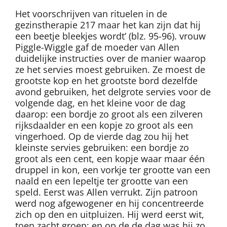
Het voorschrijven van rituelen in de
gezinstherapie 217 maar het kan zijn dat hij
een beetje bleekjes wordt’ (blz. 95-96). vrouw
Piggle-Wiggle gaf de moeder van Allen
duidelijke instructies over de manier waarop
ze het servies moest gebruiken. Ze moest de
grootste kop en het grootste bord dezelfde
avond gebruiken, het delgrote servies voor de
volgende dag, en het kleine voor de dag
daarop: een bordje zo groot als een zilveren
rijksdaalder en een kopje zo groot als een
vingerhoed. Op de vierde dag zou hij het
kleinste servies gebruiken: een bordje zo
groot als een cent, een kopje waar maar één
druppel in kon, een vorkje ter grootte van een
naald en een lepeltje ter grootte van een
speld. Eerst was Allen verrukt. Zijn patroon
werd nog afgewogener en hij concentreerde
zich op den en uitpluizen. Hij werd eerst wit,
toen zacht groen; en op de de dag was hij zo