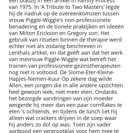
een bladzij in een artikel in Family Process
van 1975. In ‘A Tribute to Two Masters’ legde
hij de nadruk op de overeenkomsten tussen
vrouw Piggle-Wiggle’s non-professionele
benadering en de tionele praktijken en ideeën
van Milton Erickson en Gregory son. Het
gebruik van rituelen binnen de therapie werd
echter niet als zodanig beschreven in
Lenthals artikel, en dat geeft aan dat het werk
van mevrouw Piggle-Wiggle wat betreft het
trainen van professionele gezinstherapeuten
nog niet is voltooid. De Slome-Eter-Kleine-
Hapjes-Nemen-Kuur Op zekere dag wilde
Allen, een jongen die in alle andere opzichten
heel gewoon leek, niet meer eten. Ondanks
het bezorgde aandringen van zijn moeder
weigerde hij meer dan een paar cornflakes te
eten ’s ochtends, en tijdens de lunch liet hij
alleen wat crackers drijven in de soep waar
hij anders zo dol op was. Toen zijn vader
aanbood een vergrootglas voor hem mee te