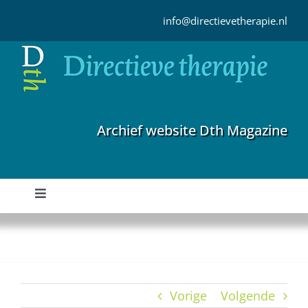
Ga
naar
info@directievetherapie.nl
inhoud
Archief website Dth Magazine
Toggle
Navigation
Home
Archief
Vorige
Volgende