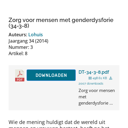
Auteurs
Zorg voor mensen met genderdysforie
TDT Overzicht
(34-3-8)
Auteurs:
Lohuis
Jaargang 34 (2014)
Over Dth
Nummer: 3
Artikel: 8
Contact
DT-34-3-8.pdf
DOWNLOADEN
498.61 KB
2007 downloads
Zorg voor mensen
met
genderdysforie ...
Wie de mening huldigt dat de wereld uit