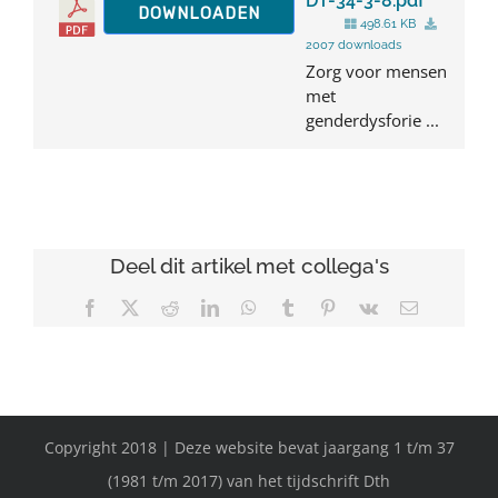
DT-34-3-8.pdf
DOWNLOADEN
498.61 KB
2007 downloads
Zorg voor mensen
met
genderdysforie ...
Deel dit artikel met collega's
Facebook
X
Reddit
LinkedIn
WhatsApp
Tumblr
Pinterest
Vk
E-
mail
Copyright 2018 | Deze website bevat jaargang 1 t/m 37
(1981 t/m 2017) van het tijdschrift Dth