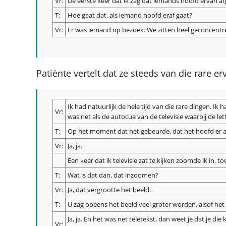
Vr:
De eerste keer dat ik zag dat iemands hoofd ervan afg
T:
Hoe gaat dat, als iemand hoofd eraf gaat?
Vr:
Er was iemand op bezoek. We zitten heel geconcentre
Patiënte vertelt dat ze steeds van die rare er
Ik had natuurlijk de hele tijd van die rare dingen. Ik
Vr:
was net als de autocue van de televisie waarbij de le
T:
Op het moment dat het gebeurde, dat het hoofd er afg
Vr:
Ja, ja.
Een keer dat ik televisie zat te kijken zoomde ik in,
T:
Wat is dat dan, dat inzoomen?
Vr:
Ja, dat vergrootte het beeld.
T:
U zag opeens het beeld veel groter worden, alsof het
Ja, ja. En het was net teletekst, dan weet je dat je d
Vr: