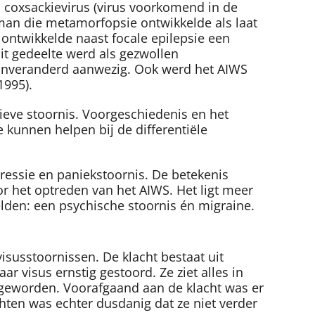
, coxsackievirus (virus voorkomend in de
man die metamorfopsie ontwikkelde als laat
 ontwikkelde naast focale epilepsie een
t gedeelte werd als gezwollen
 onveranderd aanwezig. Ook werd het AIWS
1995).
eve stoornis. Voorgeschiedenis en het
 kunnen helpen bij de differentiële
ressie en paniekstoornis. De betekenis
r het optreden van het AIWS. Het ligt meer
elden: een psychische stoornis én migraine.
 visusstoornissen. De klacht bestaat uit
visus ernstig gestoord. Ze ziet alles in
s geworden. Voorafgaand aan de klacht was er
hten was echter dusdanig dat ze niet verder