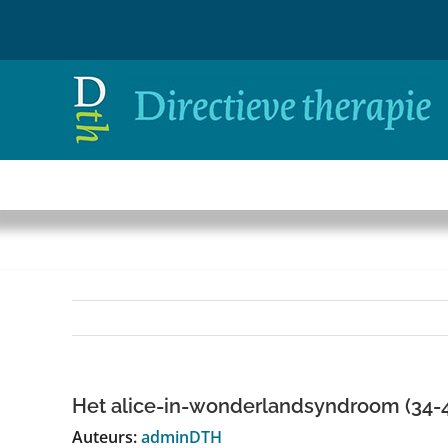
Ga
naar
inhoud
Het alice-in-wonderlandsyndroom (34-4
Auteurs:
adminDTH