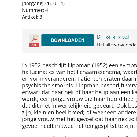
Jaargang 34 (2014)
Nummer: 4
Artikel: 3
DT-34-4-3.pdf
DOWNLOADEN
Het alice-in-wonde
In 1952 beschrijft Lippman (1952) een symp
hallucinaties van het lichaamsschema, waarb
en vorm veranderen. Patiënten praten daar n
psychische stoornis. Lippman beschrijft verv
ervaart dat haar nek of haar heup aan een k
wordt; een jonge vrouw die haar hoofd heel gro
dat dit niet in werkelijkheid gebeurt. Ook be
zijn, klein en heel breed; of weer een ander
jonge vrouw met het gevoel dat haar nek zo l
gevoel heeft in twee helften gesplitst te zijn,