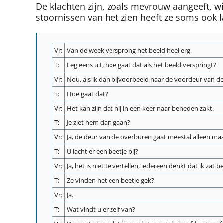
De klachten zijn, zoals mevrouw aangeeft, wi
stoornissen van het zien heeft ze soms ook
Vr:
Van de week versprong het beeld heel erg.
T:
Leg eens uit, hoe gaat dat als het beeld verspringt?
Vr:
Nou, als ik dan bijvoorbeeld naar de voordeur van d
T:
Hoe gaat dat?
Vr:
Het kan zijn dat hij in een keer naar beneden zakt.
T:
Je ziet hem dan gaan?
Vr:
Ja, de deur van de overburen gaat meestal alleen maar
T:
U lacht er een beetje bij?
Vr:
Ja, het is niet te vertellen, iedereen denkt dat ik zat ben
T:
Ze vinden het een beetje gek?
Vr:
Ja.
T:
Wat vindt u er zelf van?