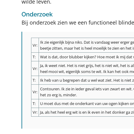
wilde leven.
Onderzoek
Bij onderzoek zien we een functioneel blind
Ik zie eigenlijk bijna niks. Dat is vandaag weer erger g
Vr:
beetje zitten, maar het is heel moeilijk te zien en het
T:
Wat is dat, door blubber kijken? Hoe moet ik mij dat 
Ja, ik weet niet. Het is niet grijs, het is niet wit, he
Vr:
heel mooi wit, eigenlijk soms te wit. Ik kan het ook 
T:
Ik heb van u begrepen dat u wel wat ziet. Het is niet 
Contouren. Ik zie in ieder geval iets van zwart en wit.
Vr:
het zo erg is, minder.
T:
U moet dus met de onderkant van uw ogen kijken om ie
Vr:
Ja, als het heel erg wit is en ik even in het donker ga