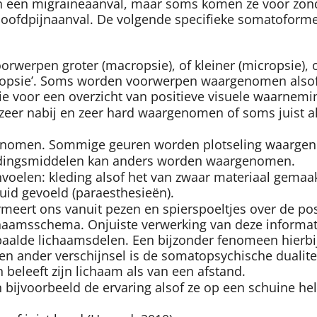
n een migraineaanval, maar soms komen ze voor zond
hoofdpijnaanval. De volgende specifieke somatoform
erpen groter (macropsie), of kleiner (micropsie), of
rfopsie’. Soms worden voorwerpen waargenomen alsof 
 voor een overzicht van positieve visuele waarnemi
zeer nabij en zeer hard waargenomen of soms juist 
nomen. Sommige geuren worden plotseling waargeno
dingsmiddelen kan anders worden waargenomen.
oelen: kleding alsof het van zwaar materiaal gemaakt
huid gevoeld (paraesthesieën).
rmeert ons vanuit pezen en spierspoeltjes over de po
aamsschema. Onjuiste verwerking van deze informatie 
aalde lichaamsdelen. Een bijzonder fenomeen hierbij i
en ander verschijnsel is de somatopsychische dualitei
beleeft zijn lichaam als van een afstand.
n bijvoorbeeld de ervaring alsof ze op een schuine h