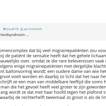
524.98 KB
591 downloads
rlandsyndroom ...
tomencomplex dat bij veel migrainepatiënten zou vo
ij de patiënt de sensatie heeft dat het gehele licha
auwelijks over, omdat ze die rare belevenissen vaak i
olgens enige migrainepatiënten met dergelijke klacht
ant ballonvormig wordt; een oudere dame van wie het 
ot voelt worden en daarbij zo licht dat het naar het p
schrijft ze een man van middelbare leeftijd die soms h
e man die het gevoel heeft veel groter te zijn geword
ang wordt ze dat met haar hoofd tegen het plafond st
 waarbij de rechterhelft tweemaal zo groot is als de lin