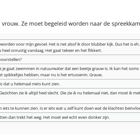
e vrouw. Ze moet begeleid worden naar de spreekkame
eworden voor mijn gevoel. Het is net alsof ik door blubber kijk. Dus het is eh… 
 is heel onrustig vandaag. Het gaat tekeer en het flikkert.
voorstellen?
t is als je gaat zwemmen in natuurwater dat een beetje grauw is. Ik kan het soms
met spikkeltjes hebben, maar nu is het ertussenin. Grauw.
zo dat u helemaal niets kunt zien.
 Gezichten zie ik altijd heel slecht. Die zie ik nu helemaal niet, dan moet ik
ts te kunnen zien. Is er iets wat u zelf kunt doen wat de klachten beïnvloe
 zitten dan trekt het weg. Het moet wel echt even donker zijn.