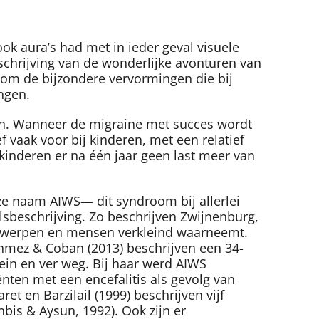
ook aura’s had met in ieder geval visuele
eschrijving van de wonderlijke avonturen van
e om de bijzondere vervormingen die bij
ngen.
aan. Wanneer de migraine met succes wordt
 vaak voor bij kinderen, met een relatief
inderen er na één jaar geen last meer van
ze naam AIWS— dit syndroom bij allerlei
sbeschrijving. Zo beschrijven Zwijnenburg,
voorwerpen en mensen verkleind waarneemt.
onmez & Coban (2013) beschrijven een 34-
lein en ver weg. Bij haar werd AIWS
nten met een encefalitis als gevolg van
et en Barzilail (1999) beschrijven vijf
bis & Aysun, 1992). Ook zijn er