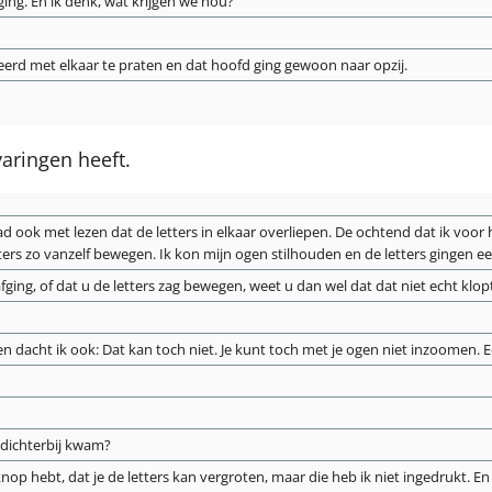
ing. En ik denk, wat krijgen we nou?
erd met elkaar te praten en dat hoofd ging gewoon naar opzij.
varingen heeft.
 had ook met lezen dat de letters in elkaar overliepen. De ochtend dat ik voo
tters zo vanzelf bewegen. Ik kon mijn ogen stilhouden en de letters gingen e
ing, of dat u de letters zag bewegen, weet u dan wel dat dat niet echt klop
 toen dacht ik ook: Dat kan toch niet. Je kunt toch met je ogen niet inzoomen
 dichterbij kwam?
ie knop hebt, dat je de letters kan vergroten, maar die heb ik niet ingedrukt.