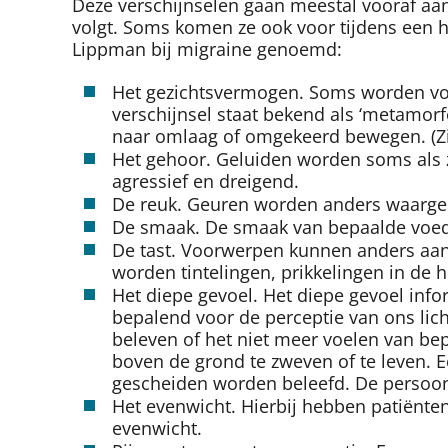
Deze verschijnselen gaan meestal vooraf aa
volgt. Soms komen ze ook voor tijdens een 
Lippman bij migraine genoemd:
Het gezichtsvermogen. Soms worden voorw
verschijnsel staat bekend als ‘metamo
naar omlaag of omgekeerd bewegen. (Zie
Het gehoor. Geluiden worden soms als 
agressief en dreigend.
De reuk. Geuren worden anders waarge
De smaak. De smaak van bepaalde voe
De tast. Voorwerpen kunnen anders aanv
worden tintelingen, prikkelingen in de 
Het diepe gevoel. Het diepe gevoel info
bepalend voor de perceptie van ons lich
beleven of het niet meer voelen van bep
boven de grond te zweven of te leven. E
gescheiden worden beleefd. De persoon 
Het evenwicht. Hierbij hebben patiënte
evenwicht.