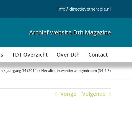
info@directievetherapie.nl
Archief website Dth Magazine
rs
TDT Overzicht
Over Dth
Contact
en
Jaargang 34 (2014)
Het alice-in-wonderlandsyndroom (34-4-3)
Vorige
Volgende