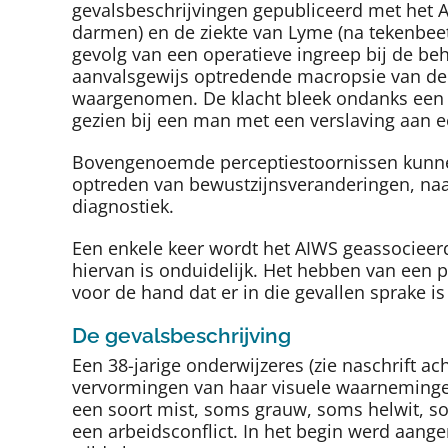
gevalsbeschrijvingen gepubliceerd met het AI
darmen) en de ziekte van Lyme (na tekenbee
gevolg van een operatieve ingreep bij de be
aanvalsgewijs optredende macropsie van de 
waargenomen. De klacht bleek ondanks een e
gezien bij een man met een verslaving aan 
Bovengenoemde perceptiestoornissen kunnen 
optreden van bewustzijnsveranderingen, naas
diagnostiek.
Een enkele keer wordt het AIWS geassocieerd
hiervan is onduidelijk. Het hebben van een 
voor de hand dat er in die gevallen sprake i
De gevalsbeschrijving
Een 38-jarige onderwijzeres (zie naschrift ach
vervormingen van haar visuele waarnemingen.
een soort mist, soms grauw, soms helwit, so
een arbeidsconflict. In het begin werd aang