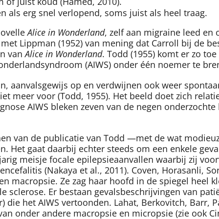
 of juist koud (Hamed, 2010).
n als erg snel verlopend, soms juist als heel traag.
novelle
Alice in Wonderland
, zelf aan migraine leed en 
s met Lippman (1952) van mening dat Carroll bij de b
ven van
Alice in Wonderland
. Todd (1955) komt er zo to
-wonderlandsyndroom (AIWS) onder één noemer te bre
pijn, aanvalsgewijs op en verdwijnen ook weer spont
 meer voor (Todd, 1955). Het beeld doet zich relatief
iagnose AIWS bleken zeven van de negen onderzochte k
hijnen van de publicatie van Todd —met de wat modieu
 Het gaat daarbij echter steeds om een enkele geval
jarig meisje focale epilepsieaanvallen waarbij zij 
ncefalitis (Nakaya et al., 2011). Coven, Horasanli, S
 en macropsie. Ze zag haar hoofd in de spiegel heel k
e sclerose. Er bestaan gevalsbeschrijvingen van patië
) die het AIWS vertoonden. Lahat, Berkovitch, Barr, Par
 van onder andere macropsie en micropsie (zie ook Cin