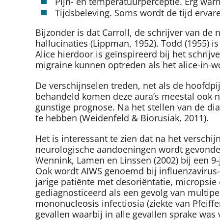
Pijn- en temperatuurperceptie. Erg warm
Tijdsbeleving. Soms wordt de tijd ervare
Bijzonder is dat Carroll, de schrijver van de 
hallucinaties (Lippman, 1952). Todd (1955) i
Alice hierdoor is geïnspireerd bij het schrij
migraine kunnen optreden als het alice-in
De verschijnselen treden, net als de hoofd
behandeld komen deze aura’s meestal ook niet
gunstige prognose. Na het stellen van de d
te hebben (Weidenfeld & Biorusiak, 2011).
Het is interessant te zien dat na het versc
neurologische aandoeningen wordt gevonden.
Wennink, Lamen en Linssen (2002) bij een 9-
Ook wordt AIWS genoemd bij influenzavirus-e
jarige patiënte met desoriëntatie, micropsie
gediagnosticeerd als een gevolg van multipel
mononucleosis infectiosia (ziekte van Pfeiffer
gevallen waarbij in alle gevallen sprake was