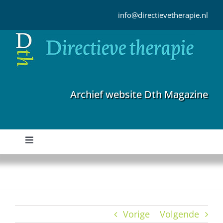
Ga
naar
info@directievetherapie.nl
inhoud
Archief website Dth Magazine
Toggle
Navigation
Home
Archief
Vorige
Volgende