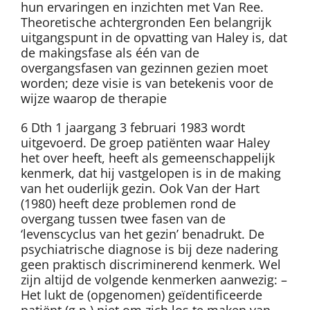
hun ervaringen en inzichten met Van Ree.
Theoretische achtergronden Een belangrijk
uitgangspunt in de opvatting van Haley is, dat
de makingsfase als één van de
overgangsfasen van gezinnen gezien moet
worden; deze visie is van betekenis voor de
wijze waarop de therapie
6 Dth 1 jaargang 3 februari 1983 wordt
uitgevoerd. De groep patiënten waar Haley
het over heeft, heeft als gemeenschappelijk
kenmerk, dat hij vastgelopen is in de making
van het ouderlijk gezin. Ook Van der Hart
(1980) heeft deze problemen rond de
overgang tussen twee fasen van de
‘levenscyclus van het gezin’ benadrukt. De
psychiatrische diagnose is bij deze nadering
geen praktisch discriminerend kenmerk. Wel
zijn altijd de volgende kenmerken aanwezig: –
Het lukt de (opgenomen) geïdentificeerde
patiënt (g.p.) niet om zich los te maken van