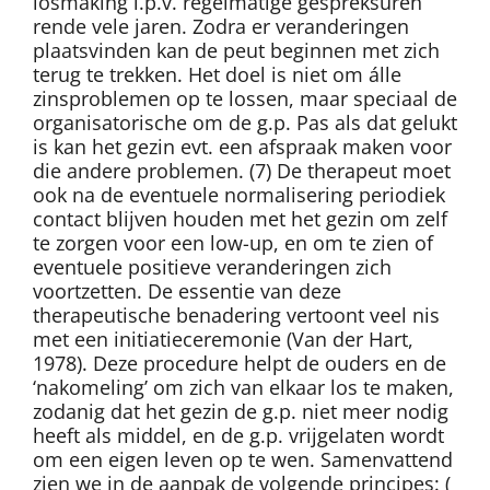
losmaking i.p.v. regelmatige gespreksuren
rende vele jaren. Zodra er veranderingen
plaatsvinden kan de peut beginnen met zich
terug te trekken. Het doel is niet om álle
zinsproblemen op te lossen, maar speciaal de
organisatorische om de g.p. Pas als dat gelukt
is kan het gezin evt. een afspraak maken voor
die andere problemen. (7) De therapeut moet
ook na de eventuele normalisering periodiek
contact blijven houden met het gezin om zelf
te zorgen voor een low-up, en om te zien of
eventuele positieve veranderingen zich
voortzetten. De essentie van deze
therapeutische benadering vertoont veel nis
met een initiatieceremonie (Van der Hart,
1978). Deze procedure helpt de ouders en de
‘nakomeling’ om zich van elkaar los te maken,
zodanig dat het gezin de g.p. niet meer nodig
heeft als middel, en de g.p. vrijgelaten wordt
om een eigen leven op te wen. Samenvattend
zien we in de aanpak de volgende principes: (