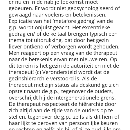
er nu en in de nabije toekomst moet
gebeuren. Er wordt niet gepsychologiseerd of
gevraagd naar voelens en betekenissen.
Explicatie van het ‘metafore gedrag’ van de
g.p. wordt onjuist geacht. Het excentrieke
gedrag en/ of de ke taal brengen typisch een
thema tot uitdrukking, dat door het gezin
liever ontkend of verborgen wordt gehouden.
Men reageert op een vraag van de therapeut
naar de betekenis ervan met nieuwe ren. Op
dit terrein is het gezin de autoriteit en niet de
therapeut! (c) Verondersteld wordt dat de
gezinshiërarchie verstoord is. Als de
therapeut met zijn status als deskundige zich
opstelt naast de g.p., tegenover de ouders,
overschrijdt hij de intergenerationele grens.
De therapeut respecteert de hiërarchie door
zich altijd aan de zijde van de ouders op te
stellen, tegenover de g.p., zelfs als dit hem of
haar lijkt te beroven van persoonlijke keuzen
en rechten en zelfs als hij of zij te oud lijkt om