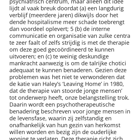
psychiatrisch centrum, maar alleen dit idee
lijdt al vaak breuk doordat (a) een langdurig
verblijf (meerdere jaren) dikwijls door het
dende hospitalisme meer schade toebrengt
dan voordeel oplevert; 5 (b) de interne
communicatie en organisatie van zulke centra
te zeer faalt of zelfs strijdig is met de therapie
om deze goed gecoördineerd te kunnen
uitvoeren; en (c) te weinig deskundige
mankracht aanwezig is om de talrijke chotici
adequaat te kunnen benaderen. Gezien deze
problemen was het niet te verwonderen dat
de katie van Haley’s ‘Leaving Home’ in 1980,
dat de therapie van stoorde jonge mensen’
tot onderwerp heeft, onze belangstelling trok.
Daarin wordt een psychotherapeutische
benadering beschreven voor jonge mensen in
de levensfase, waarin zij zelfstandig en
onafhankelijk van hun gezin van herkomst
willen worden en bezig zijn de ouderlijke
woning te verlaten. Deze therapie richt zich