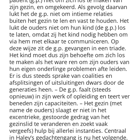
zijn gezin, en omgekeerd. Als gevolg daarvan
lukt het de g.p. niet om intieme relaties
buiten het gezin te len en vast te houden. Het
lukt de ouders niet om hun kind (de g.p.) los
te laten, omdat zij het kind nodig hebben om
via hem met elkaar te communiceren. Op
deze wijze zit de g.p. gevangen in een triade.
Het kind moet dus zijn behoefte om zich los
te maken als het ware ren om zijn ouders van
hun eigen onderlinge problemen afte leiden.
Er is dus steeds sprake van coalities en
afsplitsingen of uitsluitingen dwars door de
generaties heen. – De g.p. faalt (steeds
opnieuw) in zijn werk of opleiding en teert ver
beneden zijn capaciteiten. – Het gezin (met
name de ouders) slaagt er niet in het
excentrieke, gestoorde gedrag van het
gezinslid te veranderen en zoekt vaak
vergeefs) hulp bij allerlei instanties. Centraal
in Haley’s gedachtengang is nu het volgende.