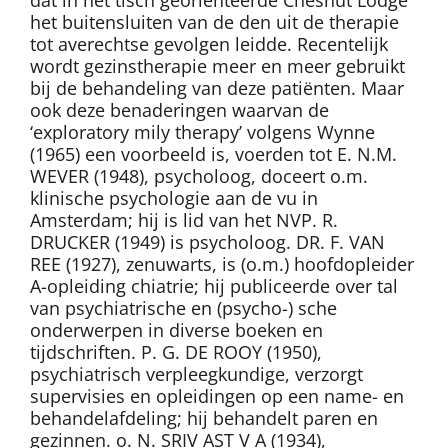
het buitensluiten van de den uit de therapie
tot averechtse gevolgen leidde. Recentelijk
wordt gezinstherapie meer en meer gebruikt
bij de behandeling van deze patiënten. Maar
ook deze benaderingen waarvan de
‘exploratory mily therapy’ volgens Wynne
(1965) een voorbeeld is, voerden tot E. N.M.
WEVER (1948), psycholoog, doceert o.m.
klinische psychologie aan de vu in
Amsterdam; hij is lid van het NVP. R.
DRUCKER (1949) is psycholoog. DR. F. VAN
REE (1927), zenuwarts, is (o.m.) hoofdopleider
A-opleiding chiatrie; hij publiceerde over tal
van psychiatrische en (psycho-) sche
onderwerpen in diverse boeken en
tijdschriften. P. G. DE ROOY (1950),
psychiatrisch verpleegkundige, verzorgt
supervisies en opleidingen op een name- en
behandelafdeling; hij behandelt paren en
gezinnen. o. N. SRIV AST V A (1934),