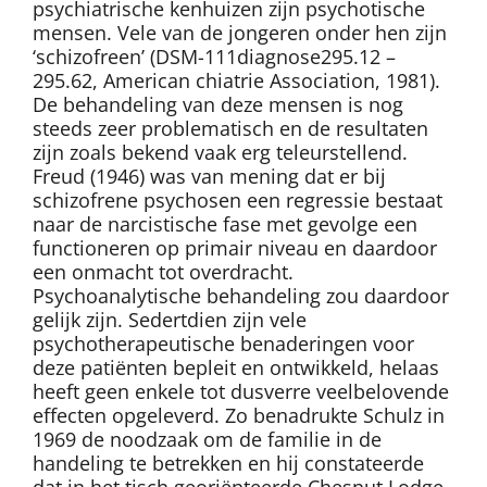
psychiatrische kenhuizen zijn psychotische
mensen. Vele van de jongeren onder hen zijn
‘schizofreen’ (DSM-111diagnose295.12 –
295.62, American chiatrie Association, 1981).
De behandeling van deze mensen is nog
steeds zeer problematisch en de resultaten
zijn zoals bekend vaak erg teleurstellend.
Freud (1946) was van mening dat er bij
schizofrene psychosen een regressie bestaat
naar de narcistische fase met gevolge een
functioneren op primair niveau en daardoor
een onmacht tot overdracht.
Psychoanalytische behandeling zou daardoor
gelijk zijn. Sedertdien zijn vele
psychotherapeutische benaderingen voor
deze patiënten bepleit en ontwikkeld, helaas
heeft geen enkele tot dusverre veelbelovende
effecten opgeleverd. Zo benadrukte Schulz in
1969 de noodzaak om de familie in de
handeling te betrekken en hij constateerde
dat in het tisch georiënteerde Chesnut Lodge