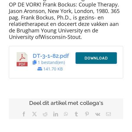
OP DE VORK! Frank Bockus: Couple Therapy.
Jason Aronson, New York, London, 1980. 365
pag. Frank Bockus, Ph.D., is gezins- en
relatietherapeut en doceert deze vakken aan
de Brugham Young University en de
University ofWisconsin-Stout.
DT-3-1-82.pdf
DOWNLOAD
1 bestand(en)
141.70 KB
Deel dit artikel met collega's
Facebook
X
Reddit
LinkedIn
WhatsApp
Tumblr
Pinterest
Vk
E-
mail