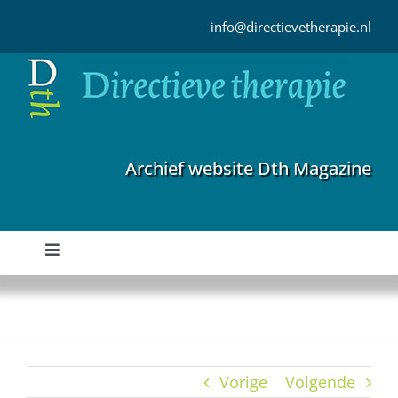
Ga
naar
info@directievetherapie.nl
inhoud
Archief website Dth Magazine
Toggle
Navigation
Home
Archief
Vorige
Volgende