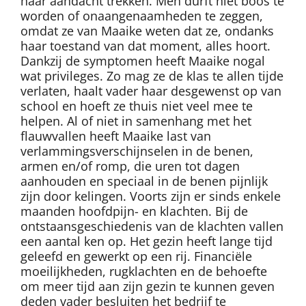
haar aandacht trekken. Men durft niet boos te
worden of onaangenaamheden te zeggen,
omdat ze van Maaike weten dat ze, ondanks
haar toestand van dat moment, alles hoort.
Dankzij de symptomen heeft Maaike nogal
wat privileges. Zo mag ze de klas te allen tijde
verlaten, haalt vader haar desgewenst op van
school en hoeft ze thuis niet veel mee te
helpen. Al of niet in samenhang met het
flauwvallen heeft Maaike last van
verlammingsverschijnselen in de benen,
armen en/of romp, die uren tot dagen
aanhouden en speciaal in de benen pijnlijk
zijn door kelingen. Voorts zijn er sinds enkele
maanden hoofdpijn- en klachten. Bij de
ontstaansgeschiedenis van de klachten vallen
een aantal ken op. Het gezin heeft lange tijd
geleefd en gewerkt op een rij. Financiële
moeilijkheden, rugklachten en de behoefte
om meer tijd aan zijn gezin te kunnen geven
deden vader besluiten het bedrijf te