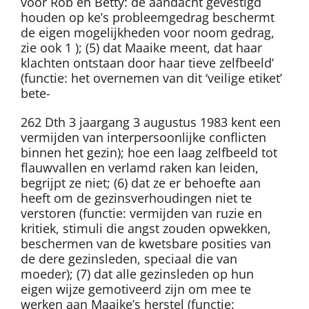
voor Rob en Betty: de aandacht gevestigd
houden op ke’s probleemgedrag beschermt
de eigen mogelijkheden voor noom gedrag,
zie ook 1 ); (5) dat Maaike meent, dat haar
klachten ontstaan door haar tieve zelfbeeld’
(functie: het overnemen van dit ‘veilige etiket’
bete-
262 Dth 3 jaargang 3 augustus 1983 kent een
vermijden van interpersoonlijke conflicten
binnen het gezin); hoe een laag zelfbeeld tot
flauwvallen en verlamd raken kan leiden,
begrijpt ze niet; (6) dat ze er behoefte aan
heeft om de gezinsverhoudingen niet te
verstoren (functie: vermijden van ruzie en
kritiek, stimuli die angst zouden opwekken,
beschermen van de kwetsbare posities van
de dere gezinsleden, speciaal die van
moeder); (7) dat alle gezinsleden op hun
eigen wijze gemotiveerd zijn om mee te
werken aan Maaike’s herstel (functie: