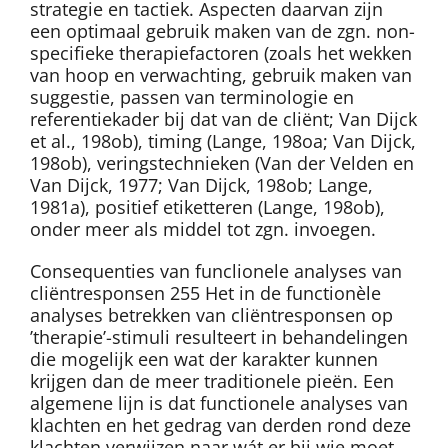
strategie en tactiek. Aspecten daarvan zijn
een optimaal gebruik maken van de zgn. non-
specifieke therapiefactoren (zoals het wekken
van hoop en verwachting, gebruik maken van
suggestie, passen van terminologie en
referentiekader bij dat van de cliënt; Van Dijck
et al., 198ob), timing (Lange, 198oa; Van Dijck,
198ob), veringstechnieken (Van der Velden en
Van Dijck, 1977; Van Dijck, 198ob; Lange,
1981a), positief etiketteren (Lange, 198ob),
onder meer als middel tot zgn. invoegen.
Consequenties van funclionele analyses van
cliëntresponsen 255 Het in de functionèle
analyses betrekken van cliëntresponsen op
’therapie’-stimuli resulteert in behandelingen
die mogelijk een wat der karakter kunnen
krijgen dan de meer traditionele pieën. Een
algemene lijn is dat functionele analyses van
klachten en het gedrag van derden rond deze
klachten verwijzen naar wát er bij wie moet