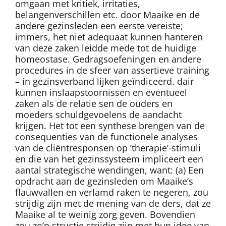
omgaan met kritiek, irritaties,
belangenverschillen etc. door Maaike en de
andere gezinsleden een eerste vereiste;
immers, het niet adequaat kunnen hanteren
van deze zaken leidde mede tot de huidige
homeostase. Gedragsoefeningen en andere
procedures in de sfeer van assertieve training
– in gezinsverband lijken geïndiceerd. dair
kunnen inslaapstoornissen en eventueel
zaken als de relatie sen de ouders en
moeders schuldgevoelens de aandacht
krijgen. Het tot een synthese brengen van de
consequenties van de functionele analyses
van de cliëntresponsen op ’therapie’-stimuli
en die van het gezinssysteem impliceert een
aantal strategische wendingen, want: (a) Een
opdracht aan de gezinsleden om Maaike’s
flauwvallen en verlamd raken te negeren, zou
strijdig zijn met de mening van de ders, dat ze
Maaike al te weinig zorg geven. Bovendien
zou zo’n structie strijdig zijn met hun idee van