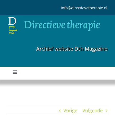
Ga
naar
info@directievetherapie.nl
inhoud
Archief website Dth Magazine
Toggle
Navigation
Home
Archief
Vorige
Volgende