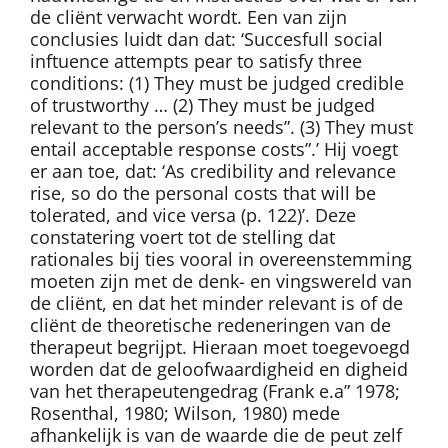
de cliënt verwacht wordt. Een van zijn
conclusies luidt dan dat: ‘Succesfull social
inftuence attempts pear to satisfy three
conditions: (1) They must be judged credible
of trustworthy … (2) They must be judged
relevant to the person’s needs”. (3) They must
entail acceptable response costs”.’ Hij voegt
er aan toe, dat: ‘As credibility and relevance
rise, so do the personal costs that will be
tolerated, and vice versa (p. 122)’. Deze
constatering voert tot de stelling dat
rationales bij ties vooral in overeenstemming
moeten zijn met de denk- en vingswereld van
de cliënt, en dat het minder relevant is of de
cliënt de theoretische redeneringen van de
therapeut begrijpt. Hieraan moet toegevoegd
worden dat de geloofwaardigheid en digheid
van het therapeutengedrag (Frank e.a” 1978;
Rosenthal, 1980; Wilson, 1980) mede
afhankelijk is van de waarde die de peut zelf