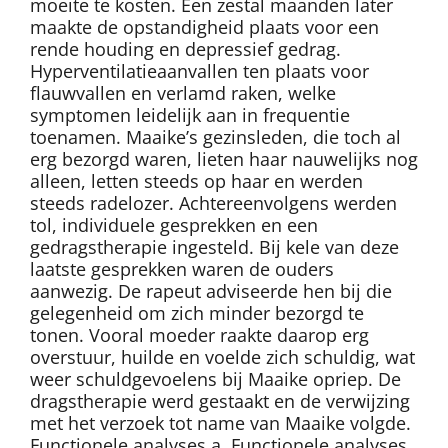
moeite te kosten. Een zestal maanden later
maakte de opstandigheid plaats voor een
rende houding en depressief gedrag.
Hyperventilatieaanvallen ten plaats voor
flauwvallen en verlamd raken, welke
symptomen leidelijk aan in frequentie
toenamen. Maaike’s gezinsleden, die toch al
erg bezorgd waren, lieten haar nauwelijks nog
alleen, letten steeds op haar en werden
steeds radelozer. Achtereenvolgens werden
tol, individuele gesprekken en een
gedragstherapie ingesteld. Bij kele van deze
laatste gesprekken waren de ouders
aanwezig. De rapeut adviseerde hen bij die
gelegenheid om zich minder bezorgd te
tonen. Vooral moeder raakte daarop erg
overstuur, huilde en voelde zich schuldig, wat
weer schuldgevoelens bij Maaike opriep. De
dragstherapie werd gestaakt en de verwijzing
met het verzoek tot name van Maaike volgde.
Functionele analyses a. Functionele analyses