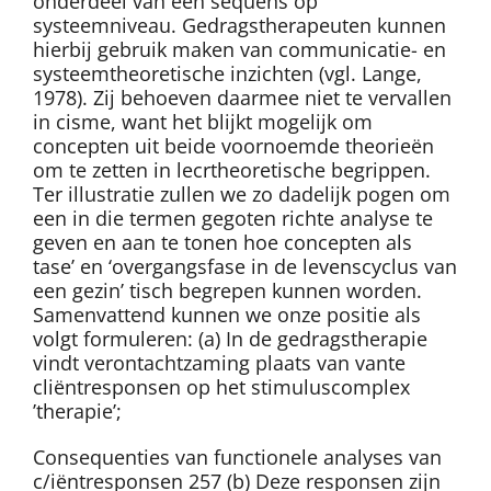
onderdeel van een sequens op
systeemniveau. Gedragstherapeuten kunnen
hierbij gebruik maken van communicatie- en
systeemtheoretische inzichten (vgl. Lange,
1978). Zij behoeven daarmee niet te vervallen
in cisme, want het blijkt mogelijk om
concepten uit beide voornoemde theorieën
om te zetten in lecrtheoretische begrippen.
Ter illustratie zullen we zo dadelijk pogen om
een in die termen gegoten richte analyse te
geven en aan te tonen hoe concepten als
tase’ en ‘overgangsfase in de levenscyclus van
een gezin’ tisch begrepen kunnen worden.
Samenvattend kunnen we onze positie als
volgt formuleren: (a) In de gedragstherapie
vindt verontachtzaming plaats van vante
cliëntresponsen op het stimuluscomplex
’therapie’;
Consequenties van functionele analyses van
c/iëntresponsen 257 (b) Deze responsen zijn