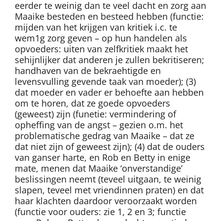
eerder te weinig dan te veel dacht en zorg aan
Maaike besteden en besteed hebben (functie:
mijden van het krijgen van kritiek i.c. te
wem1g zorg geven – op hun handelen als
opvoeders: uiten van zelfkritiek maakt het
sehijnlijker dat anderen je zullen bekritiseren;
handhaven van de bekraehtigde en
levensvulling gevende taak van moeder); (3)
dat moeder en vader er behoefte aan hebben
om te horen, dat ze goede opvoeders
(geweest) zijn (funetie: vermindering of
opheffing van de angst – gezien o.m. het
problematische gedrag van Maaike – dat ze
dat niet zijn of geweest zijn); (4) dat de ouders
van ganser harte, en Rob en Betty in enige
mate, menen dat Maaike ‘onverstandige’
beslissingen neemt (teveel uitgaan, te weinig
slapen, teveel met vriendinnen praten) en dat
haar klachten daardoor veroorzaakt worden
(functie voor ouders: zie 1, 2 en 3; functie