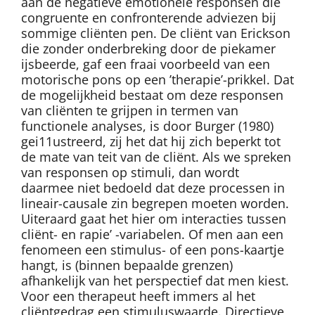
aan de negatieve emotionele responsen die
congruente en confronterende adviezen bij
sommige cliënten pen. De cliënt van Erickson
die zonder onderbreking door de piekamer
ijsbeerde, gaf een fraai voorbeeld van een
motorische pons op een ’therapie’-prikkel. Dat
de mogelijkheid bestaat om deze responsen
van cliënten te grijpen in termen van
functionele analyses, is door Burger (1980)
gei11ustreerd, zij het dat hij zich beperkt tot
de mate van teit van de cliënt. Als we spreken
van responsen op stimuli, dan wordt
daarmee niet bedoeld dat deze processen in
lineair-causale zin begrepen moeten worden.
Uiteraard gaat het hier om interacties tussen
cliënt- en rapie’ -variabelen. Of men aan een
fenomeen een stimulus- of een pons-kaartje
hangt, is (binnen bepaalde grenzen)
afhankelijk van het perspectief dat men kiest.
Voor een therapeut heeft immers al het
cliëntgedrag een stimuluswaarde. Directieve