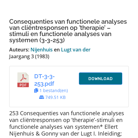
Auteurs
Consequenties van functionele analyses
TDT Overzicht
van cliëntresponsen op ’therapie’ –
stimuli en functionele analyses van
systemen (3-3-253)
Over Dth
Auteurs:
Nijenhuis
en
Lugt van der
Jaargang 3 (1983)
Contact
DT-3-3-
DOWNLOAD
253.pdf
1 bestand(en)
749.51 KB
253 Consequenties van functionele analyses
van cliëntresponsen op ’therapie’-stimuli en
functionele analyses van systemen* Ellert
Nijenhuis & Gonny van der Lugt I. Inleiding;