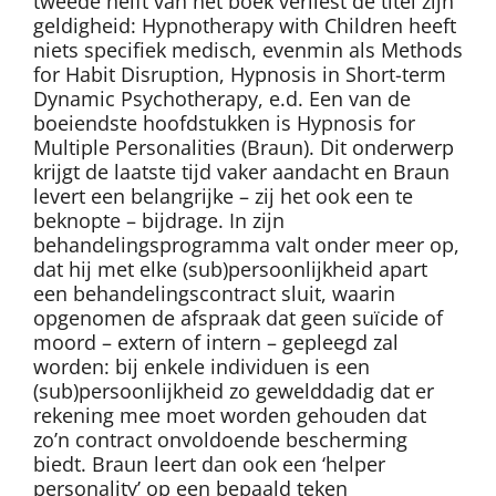
tweede helft van het boek verliest de titel zijn
geldigheid: Hypnotherapy with Children heeft
niets specifiek medisch, evenmin als Methods
for Habit Disruption, Hypnosis in Short-term
Dynamic Psychotherapy, e.d. Een van de
boeiendste hoofdstukken is Hypnosis for
Multiple Personalities (Braun). Dit onderwerp
krijgt de laatste tijd vaker aandacht en Braun
levert een belangrijke – zij het ook een te
beknopte – bijdrage. In zijn
behandelingsprogramma valt onder meer op,
dat hij met elke (sub)persoonlijkheid apart
een behandelingscontract sluit, waarin
opgenomen de afspraak dat geen suïcide of
moord – extern of intern – gepleegd zal
worden: bij enkele individuen is een
(sub)persoonlijkheid zo gewelddadig dat er
rekening mee moet worden gehouden dat
zo’n contract onvoldoende bescherming
biedt. Braun leert dan ook een ‘helper
personality’ op een bepaald teken