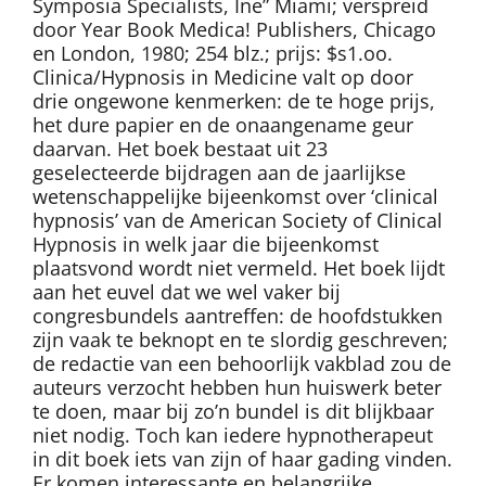
Symposia Specialists, Ine” Miami; verspreid
door Year Book Medica! Publishers, Chicago
en London, 1980; 254 blz.; prijs: $s1.oo.
Clinica/Hypnosis in Medicine valt op door
drie ongewone kenmerken: de te hoge prijs,
het dure papier en de onaangename geur
daarvan. Het boek bestaat uit 23
geselecteerde bijdragen aan de jaarlijkse
wetenschappelijke bijeenkomst over ‘clinical
hypnosis’ van de American Society of Clinical
Hypnosis in welk jaar die bijeenkomst
plaatsvond wordt niet vermeld. Het boek lijdt
aan het euvel dat we wel vaker bij
congresbundels aantreffen: de hoofdstukken
zijn vaak te beknopt en te slordig geschreven;
de redactie van een behoorlijk vakblad zou de
auteurs verzocht hebben hun huiswerk beter
te doen, maar bij zo’n bundel is dit blijkbaar
niet nodig. Toch kan iedere hypnotherapeut
in dit boek iets van zijn of haar gading vinden.
Er komen interessante en belangrijke