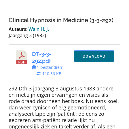
Auteurs
Clinical Hypnosis in Medicine (3-3-292)
TDT Overzicht
Auteurs:
Wain H. J.
Jaargang 3 (1983)
Over Dth
DT-3-3-
DOWNLOAD
292.pdf
Contact
1 bestand(en)
110.36 KB
292 Dth 3 jaargang 3 augustus 1983 andere,
en met zijn eigen ervaringen en visies als
rode draad doorheen het boek. Nu eens koel,
dan weer cynisch of erg geëmotioneerd,
analyseert Lipp zijn ‘patiënt’: de eens zo
geprezen arts-patiënt relatie lijkt nu
ongeneeslijk ziek en takelt verder af. Als een