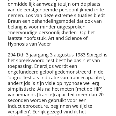
onmiddellijk aanwezig te zijn om de plaats
van de eerstgenoemde persoonlijkheid in te
nemen. Los van deze extreme situaties biedt
Braun een behandelingsmodel dat ook van
belang is voor minder uitgesproken
‘meervoudige persoonlijkheden’. Op het
laatste hoofdstuk, Art and Science of
Hypnosis van Vader
294 Dth 3 jaargang 3 augustus 1983 Spiegel is
het spreekwoord ‘lest best’ helaas niet van
toepassing. Enerzijds wordt een
ongefundeerd geloof gedemonstreerd in de
‘oogrol’test als indicatie van trancecapaciteit,
anderzijds is zijn visie op hypnose wel erg
simplistisch: ‘Als na het meten [met de HIP]
van iemands [trance]capaciteit meer dan 20
seconden worden gebruikt voor een
inductieprocedure, beginnen we tijd te
verspillen’. Eerlijk gezegd vind ik het