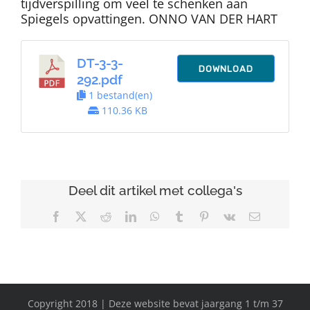
tijdverspilling om veel te schenken aan
Spiegels opvattingen. ONNO VAN DER HART
DT-3-3-
DOWNLOAD
292.pdf
1 bestand(en)
110.36 KB
Deel dit artikel met collega's
Facebook
X
Reddit
LinkedIn
WhatsApp
Tumblr
Pinterest
Vk
E-
mail
Copyright 2018 | Deze website bevat jaargang 1 t/m 37