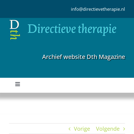
Ga
naar
info@directievetherapie.nl
inhoud
Archief website Dth Magazine
Toggle
Navigation
Home
Archief
Vorige
Volgende