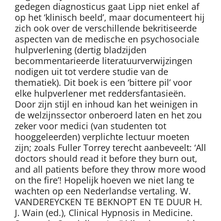
gedegen diagnosticus gaat Lipp niet enkel af
op het ‘klinisch beeld’, maar documenteert hij
zich ook over de verschillende bekritiseerde
aspecten van de medische en psychosociale
hulpverlening (dertig bladzijden
becommentarieerde literatuurverwijzingen
nodigen uit tot verdere studie van de
thematiek). Dit boek is een ‘bittere pil’ voor
elke hulpverlener met reddersfantasieën.
Door zijn stijl en inhoud kan het weinigen in
de welzijnssector onberoerd laten en het zou
zeker voor medici (van studenten tot
hooggeleerden) verplichte lectuur moeten
zijn; zoals Fuller Torrey terecht aanbeveelt: ‘All
doctors should read it before they burn out,
and all patients before they throw more wood
on the fire’! Hopelijk hoeven we niet lang te
wachten op een Nederlandse vertaling. W.
VANDEREYCKEN TE BEKNOPT EN TE DUUR H.
J. Wain (ed.), Clinical Hypnosis in Medicine.