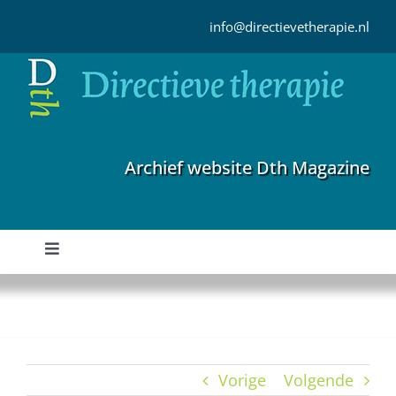
Ga
naar
info@directievetherapie.nl
inhoud
Archief website Dth Magazine
Toggle
Navigation
Home
Archief
Vorige
Volgende