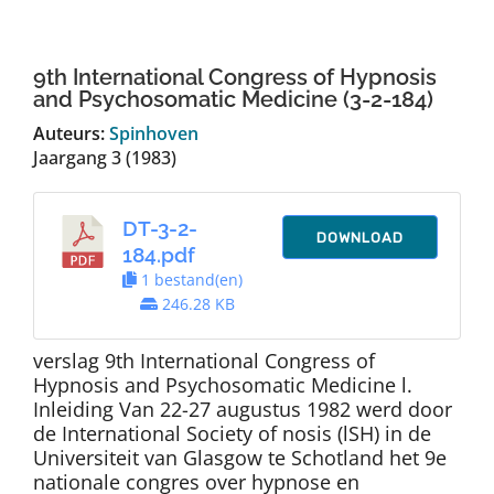
Auteurs
9th International Congress of Hypnosis
TDT Overzicht
and Psychosomatic Medicine (3-2-184)
Auteurs:
Spinhoven
Jaargang 3 (1983)
Over Dth
DT-3-2-
Contact
DOWNLOAD
184.pdf
1 bestand(en)
246.28 KB
verslag 9th International Congress of
Hypnosis and Psychosomatic Medicine l.
Inleiding Van 22-27 augustus 1982 werd door
de International Society of nosis (lSH) in de
Universiteit van Glasgow te Schotland het 9e
nationale congres over hypnose en