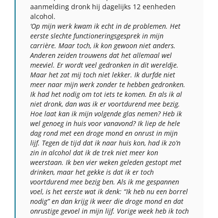
aanmelding dronk hij dagelijks 12 eenheden
alcohol.
‘Op mijn werk kwam ik echt in de problemen. Het
eerste slechte functioneringsgesprek in mijn
carrière. Maar toch, ik kon gewoon niet anders.
Anderen zeiden trouwens dat het allemaal wel
meeviel. Er wordt veel gedronken in dit wereldje.
Maar het zat mij toch niet lekker. Ik durfde niet
meer naar mijn werk zonder te hebben gedronken.
Ik had het nodig om tot iets te komen. En als ik al
niet dronk, dan was ik er voortdurend mee bezig.
Hoe laat kan ik mijn volgende glas nemen? Heb ik
wel genoeg in huis voor vanavond? Ik liep de hele
dag rond met een droge mond en onrust in mijn
lijf. Tegen de tijd dat ik naar huis kon, had ik zo’n
zin in alcohol dat ik de trek niet meer kon
weerstaan. Ik ben vier weken geleden gestopt met
drinken, maar het gekke is dat ik er toch
voortdurend mee bezig ben. Als ik me gespannen
voel, is het eerste wat ik denk: “Ik heb nu een borrel
nodig” en dan krijg ik weer die droge mond en dat
onrustige gevoel in mijn lijf. Vorige week heb ik toch