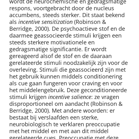
wordt de neurochemische en gedragsmatige
respons, voortgebracht door de nucleus
accumbens, steeds sterker. Dit staat bekend
als
incentive sensitization
(Robinson &
Berridge, 2000). De psychoactieve stof en de
daarmee geassocieerde stimuli krijgen een
steeds sterkere motivationele en
gedragsmatige significantie. Er wordt
gereageerd alsof de stof en de daaraan
gerelateerde stimuli noodzakelijk zijn voor de
overleving. Stimuli die geassocieerd zijn met
het gebruik kunnen middels conditionering
als cue gaan fungeren voor craving en voor
het middelengebruik. Deze geconditioneerde
stimuli krijgen
incentive salience
: ze vragen
disproportioneel om aandacht (Robinson &
Berridge, 2000). Met andere woorden: er
bestaat bij verslaafden een sterke,
neurobiologisch te verklaren preoccupatie
met het middel en met aan dit middel
gerelateerde cues. Preoccupatie met deze