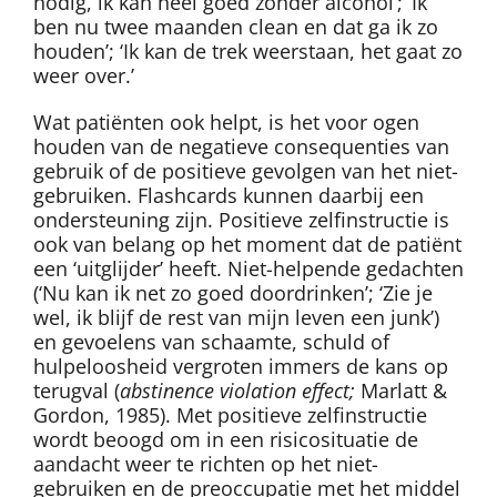
nodig, ik kan heel goed zonder alcohol’; ‘Ik
ben nu twee maanden clean en dat ga ik zo
houden’; ‘Ik kan de trek weerstaan, het gaat zo
weer over.’
Wat patiënten ook helpt, is het voor ogen
houden van de negatieve consequenties van
gebruik of de positieve gevolgen van het niet-
gebruiken. Flashcards kunnen daarbij een
ondersteuning zijn. Positieve zelfinstructie is
ook van belang op het moment dat de patiënt
een ‘uitglijder’ heeft. Niet-helpende gedachten
(‘Nu kan ik net zo goed doordrinken’; ‘Zie je
wel, ik blijf de rest van mijn leven een junk’)
en gevoelens van schaamte, schuld of
hulpeloosheid vergroten immers de kans op
terugval (
abstinence violation effect;
Marlatt &
Gordon, 1985). Met positieve zelfinstructie
wordt beoogd om in een risicosituatie de
aandacht weer te richten op het niet-
gebruiken en de preoccupatie met het middel