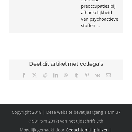
preoccupaties bij
afhankelijkheid
van psychoactieve
stoffen ...
Deel dit artikel met collega's
Facebook
X
Reddit
LinkedIn
WhatsApp
Tumblr
Pinterest
Vk
E-
mail
Copyright 2018 | Deze website bevat jaargang 1 t/m 37
(1981 t/m 2017) van het tijdschrift Dth
Mogelijk gemaakt door
Gedachten Uitpluizen
|