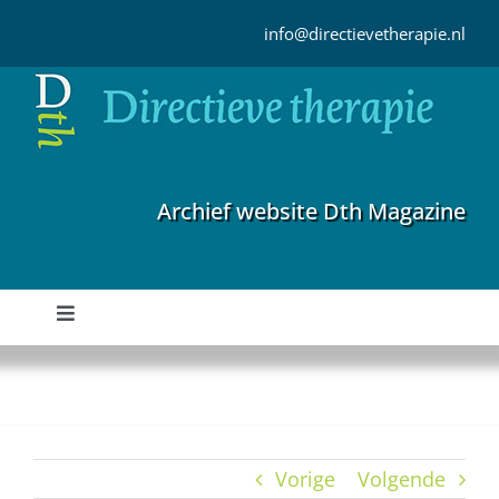
Ga
naar
info@directievetherapie.nl
inhoud
Archief website Dth Magazine
Toggle
Navigation
Home
Archief
Vorige
Volgende