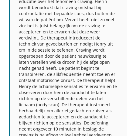
educatie over het fenomeen craving. Hierin
wordt benadrukt dat craving ontstaat bij
confrontatie met bepaalde cues, dus buiten de
wil van de patiënt om. Verzet heeft niet zo veel
zin: het is juist belangrijk om de craving te
accepteren en te ervaren dat deze weer
verdwijnt. De therapeut introduceert de
techniek van gevoelsurfen en nodigt Henry uit
om in de sessie te oefenen. Craving wordt
opgeroepen door de patiënt nauwkeurig te
laten vertellen welke droom hij de afgelopen
nacht gehad heeft. De patiënt begint te
transpireren, de slikfrequentie neemt toe en er
ontstaat motorische onrust. De therapeut helpt
Henry de lichamelijke sensaties te ervaren en te
observeren door hem de aandacht te laten
richten op de verschillende delen van het
lichaam (body scan). De therapeut instrueert
herhaaldelijk om allerlei gedachten zuiver als
gedachten te accepteren en de aandacht te
blijven richten op de sensaties. De oefening
neemt ongeveer 10 minuten in beslag; de
craving is na afloop vrijwel geheel verdwenen.