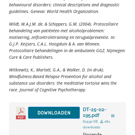
behavioural disorders: clinical descriptions and diagnostic
guidelines.
Geneva: World Health Organization.
Wildt, W.A.J.M. de, & Schippers, G.M. (2004). Protocollaire
behandeling van patiënten met alcoholproblemen:
motivering, zelfcontroletraining en terugvalpreventie. In:
G.J.P. Keijsers, C.A.L. Hoogduin & A. van Minnen.
Protocollaire behandelingen in de ambulante GGZ.
Nijmegen:
Cure & Care Publishers.
Witkiewitz, K., Marlatt, G.A., & Walker, D. (in druk).
Mindfulness-Based Relapse Prevention for alcohol and
substance use disorders: the meditative tortoise wins the
race.
Journal of Cognitive Psychotherapy.
DT-25-02-
DOWNLOADEN
195.pdf
619.92 KB
484
downloads
Storende