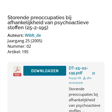
Auteurs
Storende preoccupaties bij
TDT Overzicht
afhankelijkheid van psychoactieve
stoffen (25-2-195)
Auteurs:
Wildt_de
Over Dth
Jaargang 25 (2005)
Nummer: 02
Artikel: 195
Contact
DT-25-02-
DOWNLOADEN
195.pdf
619.92 KB
484
downloads
Storende
preoccupaties bij
afhankelijkheid
van psychoactieve
stoffen ...