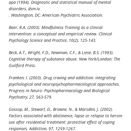
apa (1994).
Diagnostic and statistical manual of mental
disorders, dsm-iv
. Washington, DC: American Psychiatric Association.
Baer, R.A. (2003). Mindfulness Training as a clinical
intervention: a conceptual and empirical review.
Clinical
Psychology Science and Practice, 10
(2), 125-143.
Beck, A.T., Wright, F.D., Newman, C.F., & Liese, B.S. (1993
).
Cognitive therapy of substance abuse.
New York/London: The
Guilford Press.
Franken, I. (2003). Drug craving and addiction: integrating
psychological and neuropsychopharmacological approaches.
Progress in Neuro- Psychopharmacology and Biological
Psychiatry, 27,
563-579.
Gossop, M., Stewart, D., Browne, N., & Marsden, J. (2002).
Factors associated with abstinence, lapse or relapse to heroin
use after residential treatment: protective effect of coping
responses.
Addiction, 97,
1259-1267.